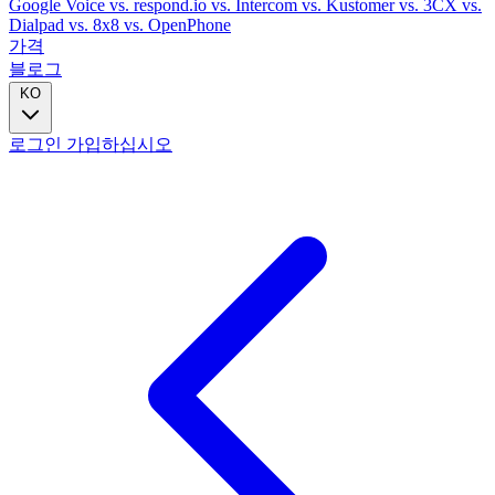
Google Voice
vs. respond.io
vs. Intercom
vs. Kustomer
vs. 3CX
vs.
Dialpad
vs. 8x8
vs. OpenPhone
가격
블로그
KO
로그인
가입하십시오