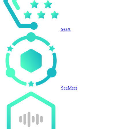
SeaX
SeaMeet