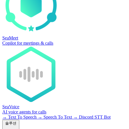
SeaMeet
Copilot for meetings & calls
SeaVoice
AI voice agents for calls
→
Text To Speech
→
Speech To Text
→
Discord STT Bot
솔루션