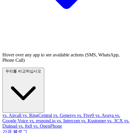
Hover over any app to see available actions (SMS, WhatsApp,
Phone Call)
우리를 비교하십시오
vs. Aircall
vs. RingCentral
vs. Genesys
vs. Five9
vs. Avaya
vs.
Google Voice
vs. respond.io
vs. Intercom
vs. Kustomer
vs. 3CX
vs.
Dialpad
vs. 8x8
vs. OpenPhone
가격
블로그