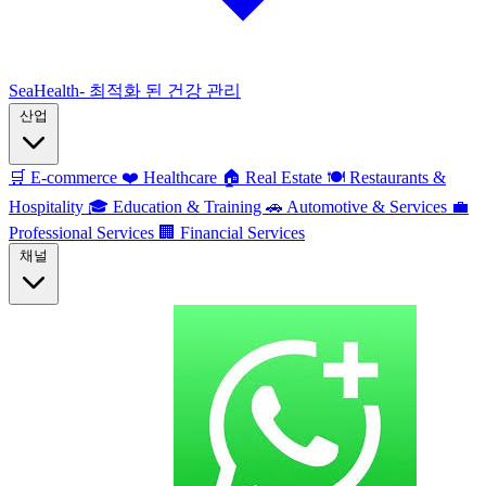
SeaHealth- 최적화 된 건강 관리
산업
🛒
E-commerce
❤️
Healthcare
🏠
Real Estate
🍽️
Restaurants &
Hospitality
🎓
Education & Training
🚗
Automotive & Services
💼
Professional Services
🏢
Financial Services
채널