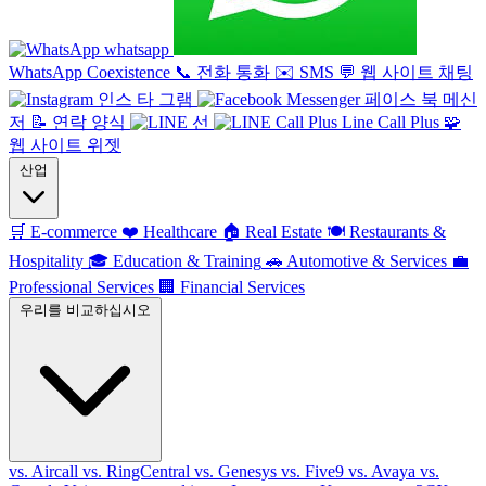
whatsapp
WhatsApp Coexistence
📞
전화 통화
✉️
SMS
💬
웹 사이트 채팅
인스 타 그램
페이스 북 메신
저
📝
연락 양식
선
Line Call Plus
🧩
웹 사이트 위젯
산업
🛒
E-commerce
❤️
Healthcare
🏠
Real Estate
🍽️
Restaurants &
Hospitality
🎓
Education & Training
🚗
Automotive & Services
💼
Professional Services
🏢
Financial Services
우리를 비교하십시오
vs. Aircall
vs. RingCentral
vs. Genesys
vs. Five9
vs. Avaya
vs.