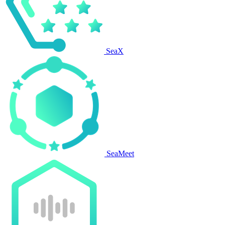
SeaX
SeaMeet