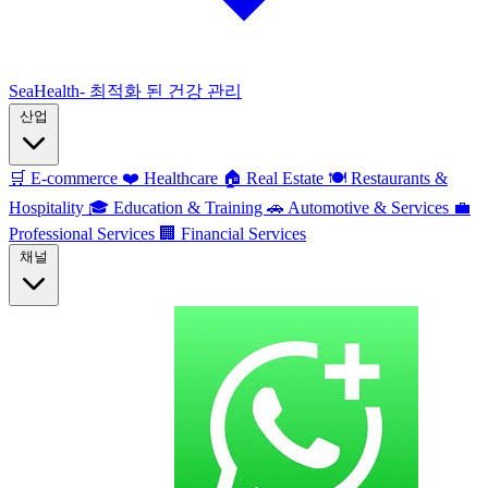
SeaHealth- 최적화 된 건강 관리
산업
🛒
E-commerce
❤️
Healthcare
🏠
Real Estate
🍽️
Restaurants &
Hospitality
🎓
Education & Training
🚗
Automotive & Services
💼
Professional Services
🏢
Financial Services
채널