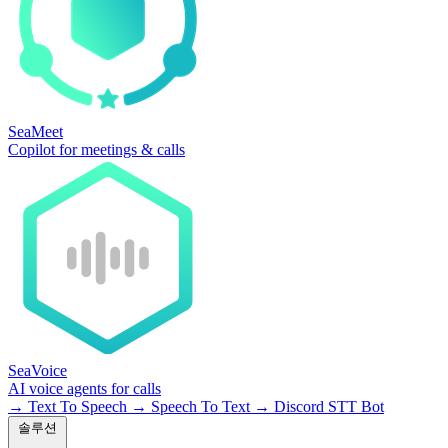
SeaMeet
Copilot for meetings & calls
SeaVoice
AI voice agents for calls
→
Text To Speech
→
Speech To Text
→
Discord STT Bot
솔루션