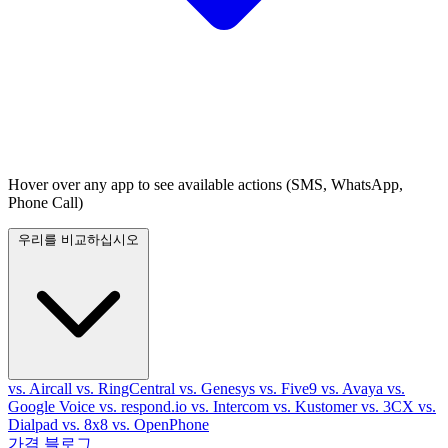
Hover over any app to see available actions (SMS, WhatsApp,
Phone Call)
우리를 비교하십시오
vs. Aircall
vs. RingCentral
vs. Genesys
vs. Five9
vs. Avaya
vs.
Google Voice
vs. respond.io
vs. Intercom
vs. Kustomer
vs. 3CX
vs.
Dialpad
vs. 8x8
vs. OpenPhone
가격
블로그