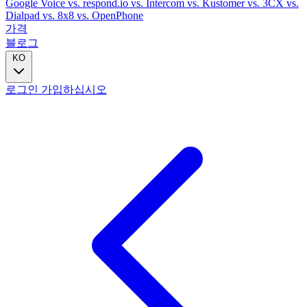
Google Voice
vs. respond.io
vs. Intercom
vs. Kustomer
vs. 3CX
vs.
Dialpad
vs. 8x8
vs. OpenPhone
가격
블로그
KO
로그인
가입하십시오