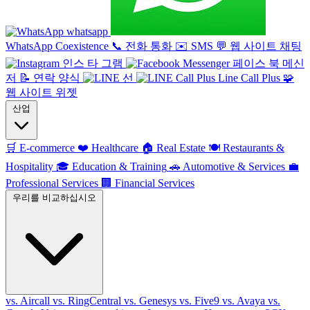
whatsapp
WhatsApp Coexistence
📞
전화 통화
✉️
SMS
💬
웹 사이트 채팅
인스 타 그램
페이스 북 메신
저
📝
연락 양식
선
Line Call Plus
🧩
웹 사이트 위젯
산업
🛒
E-commerce
❤️
Healthcare
🏠
Real Estate
🍽️
Restaurants &
Hospitality
🎓
Education & Training
🚗
Automotive & Services
💼
Professional Services
🏢
Financial Services
우리를 비교하십시오
vs. Aircall
vs. RingCentral
vs. Genesys
vs. Five9
vs. Avaya
vs.