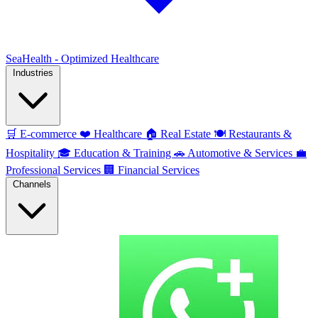
SeaHealth - Optimized Healthcare
Industries
🛒
E-commerce
❤️
Healthcare
🏠
Real Estate
🍽️
Restaurants &
Hospitality
🎓
Education & Training
🚗
Automotive & Services
💼
Professional Services
🏢
Financial Services
Channels