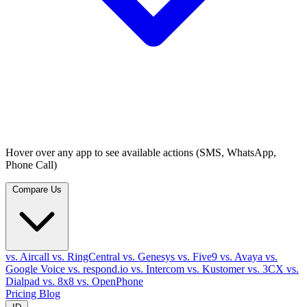
Hover over any app to see available actions (SMS, WhatsApp,
Phone Call)
Compare Us
vs. Aircall
vs. RingCentral
vs. Genesys
vs. Five9
vs. Avaya
vs.
Google Voice
vs. respond.io
vs. Intercom
vs. Kustomer
vs. 3CX
vs.
Dialpad
vs. 8x8
vs. OpenPhone
Pricing
Blog