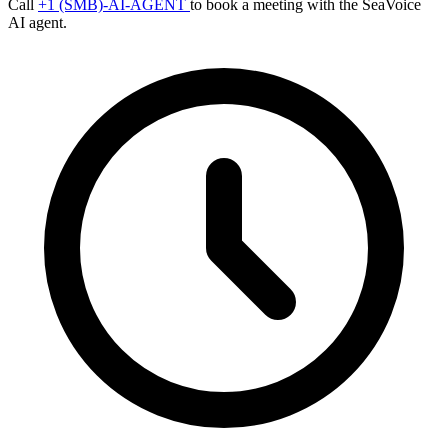
Call
+1 (SMB)-AI-AGENT
to book a meeting with the SeaVoice
AI agent.