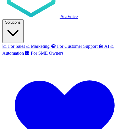
SeaVoice
Solutions
📈
For Sales & Marketing
🎧
For Customer Support
🤖
AI &
Automation
🏢
For SME Owners