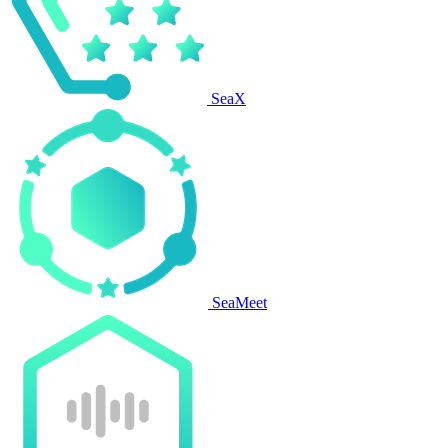
SeaX
SeaMeet