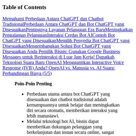
Table of Contents
Memahami Perbedaan Antara ChatGPT dan Chatbot
Tradisional
Perbedaan Antara ChatGPT dan Bot ChatGPT yang
Disesuaikan
Pentingnya Layanan Pelanggan Era Baru
Meningkatkan
Pengalaman Pelanggan
Interaksi Cerdas Bot AI
Contoh Bot
ChatGPT yang Disesuaikan
Memilih Penyedia Bot ChatGPT yang
Disesuaikan
Mengembangkan Solusi Bot ChatGPT yang
Disesuaikan Anda
Pemilik Bisnis: Gunakan Google Business
Messages untuk Berinteraksi di Luar Jam Kerja!
Dapatkah
Teknologi Suara Baru OpenAI Menggantikan Interactive Voice
Response (IVR) Anda?
OpenAI vs. Manusia vs. AI Suara:
Perbandingan Biaya (5/5)
Poin-Poin Penting
Perbedaan utama antara bot ChatGPT yang
disesuaikan dan chatbot tradisional adalah
kemampuannya untuk belajar dan meningkatkan
diri secara otomatis, memberikan interaksi yang
lebih manusiawi.
Melalui teknologi bot AI, bisnis dapat
memberikan dukungan pelanggan yang
berkelanjutan dan instan secara online, sangat