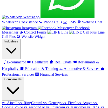
WhatsApp
WhatsApp Coexistence
📞
Phone Calls
✉️
SMS
💬
Website Chat
Instagram
Facebook
Messenger
📝
Contact Forms
Line
Line
Call Plus
🧩
Website Widget
Industries
🛒
E-commerce
❤️
Healthcare
🏠
Real Estate
🍽️
Restaurants &
Hospitality
🎓
Education & Training
🚗
Automotive & Services
💼
Professional Services
🏢
Financial Services
Compare Us
vs. Aircall
vs. RingCentral
vs. Genesys
vs. Five9
vs. Avaya
vs.
Google Voice
vs. respond.io
vs. Intercom
vs. Kustomer
vs. 3CX
vs.