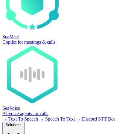
SeaMeet
Copilot for meetings & calls
SeaVoice
AI voice agents for calls
→
Text To Speech
→
Speech To Text
→
Discord STT Bot
Solutions