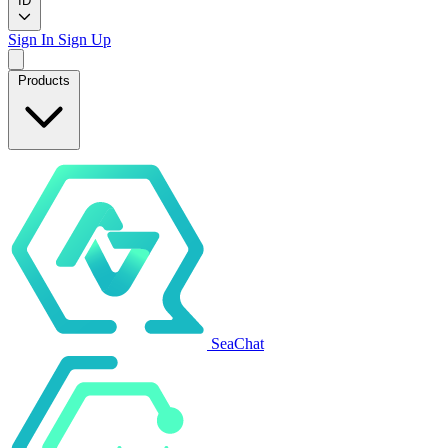
ID
Sign In
Sign Up
Products
SeaChat