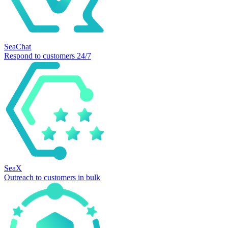
SeaChat
Respond to customers 24/7
SeaX
Outreach to customers in bulk