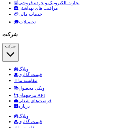
تجارت الکترونیک و خرده فروشی
🛒
مراقبت های بهداشتی
🏥
خدمات مالی
💳
تحصیلات
🎓
شرکت
شرکت
وبلاگ
📰
قیمت گذاری
💲
مقایسه ما
📊
ویکی محصول
📚
مرجع‌های API
🔌
فرصت‌های شغلی
💼
درباره
🏢
وبلاگ
📰
قیمت گذاری
💲
مقایسه ما
📊