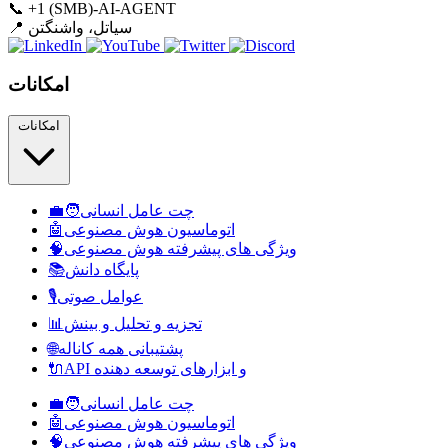
📞
+1 (SMB)-AI-AGENT
سیاتل، واشنگتن
📍
امکانات
امکانات
چت عامل انسانی
🧑‍💼
اتوماسیون هوش مصنوعی
🤖
ویژگی های پیشرفته هوش مصنوعی
🧠
پایگاه دانش
📚
عوامل صوتی
🎙️
تجزیه و تحلیل و بینش
📊
پشتیبانی همه کاناله
🌐
API و ابزارهای توسعه دهنده
🔌
چت عامل انسانی
🧑‍💼
اتوماسیون هوش مصنوعی
🤖
ویژگی های پیشرفته هوش مصنوعی
🧠