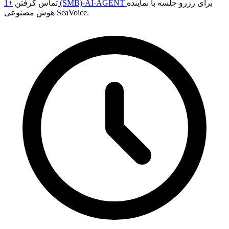
برای رزرو جلسه با نماینده
+1 (SMB)-AI-AGENT
تماس گرفتن
هوش مصنوعی SeaVoice.