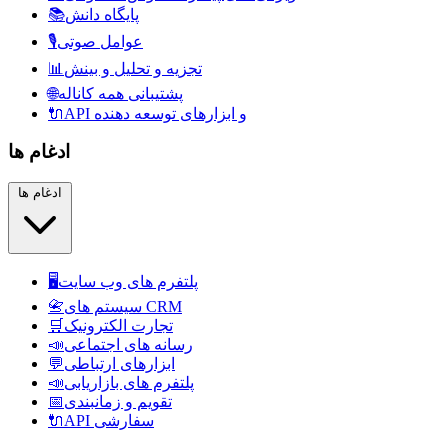
پایگاه دانش
📚
عوامل صوتی
🎙️
تجزیه و تحلیل و بینش
📊
پشتیبانی همه کاناله
🌐
API و ابزارهای توسعه دهنده
🔌
ادغام ها
ادغام ها
پلتفرم های وب سایت
🖥️
سیستم های CRM
📇
تجارت الکترونیک
🛒
رسانه های اجتماعی
📣
ابزارهای ارتباطی
💬
پلتفرم های بازاریابی
📣
تقویم و زمانبندی
📅
API سفارشی
🔌