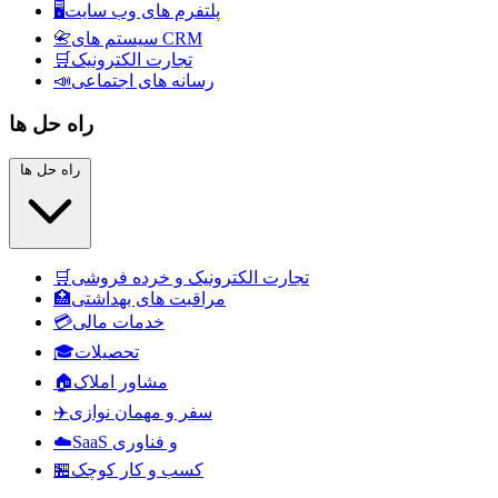
پلتفرم های وب سایت
🖥️
سیستم های CRM
📇
تجارت الکترونیک
🛒
رسانه های اجتماعی
📣
راه حل ها
راه حل ها
تجارت الکترونیک و خرده فروشی
🛒
مراقبت های بهداشتی
🏥
خدمات مالی
💳
تحصیلات
🎓
مشاور املاک
🏠
سفر و مهمان نوازی
✈️
SaaS و فناوری
☁️
کسب و کار کوچک
🏪