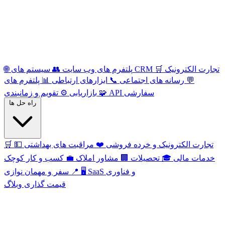
تجارت الکترونیک
🛒
سیستم های CRM
پلتفرم های وب سایت
👥
🌐
💬
رسانه های اجتماعی
📞
ابزارهای ارتباطی
📊
پلتفرم های
API سفارشی
🧩
تقویم و زمانبندی
بازاریابی
⚙️
راه حل ها
تجارت الکترونیک و خرده فروشی
❤️
مراقبت های بهداشتی
💵
🛒
خدمات مالی
🎓
تحصیلات
🏢
مشاور املاک
💼
کسب و کار کوچک
SaaS و فناوری
🖥️
سفر و مهمان نوازی
📍
قیمت گذاری
وبلاگ