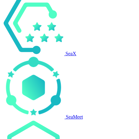
SeaX
SeaMeet