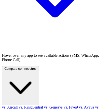
Hover over any app to see available actions (SMS, WhatsApp,
Phone Call)
Compara con nosotros
vs. Aircall
vs. RingCentral
vs. Genesys
vs. Five9
vs. Avaya
vs.