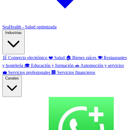
SeaHealth - Salud optimizada
Industrias
🛒
Comercio electrónico
❤️
Salud
🏠
Bienes raíces
🍽️
Restaurantes
y hostelería
🎓
Educación y formación
🚗
Automoción y servicios
💼
Servicios profesionales
🏢
Servicios financieros
Canales