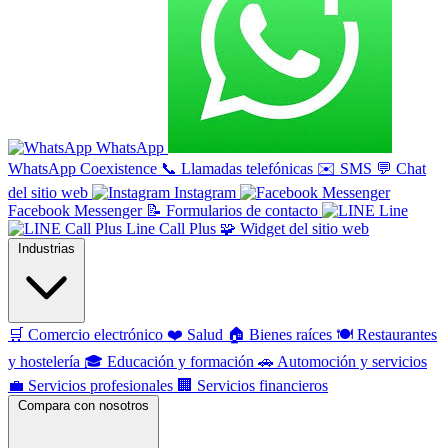
WhatsApp
WhatsApp Coexistence
📞
Llamadas telefónicas
✉️
SMS
💬
Chat
del sitio web
Instagram
Facebook Messenger
📝
Formularios de contacto
Line
Line Call Plus
🧩
Widget del sitio web
Industrias
🛒
Comercio electrónico
❤️
Salud
🏠
Bienes raíces
🍽️
Restaurantes
y hostelería
🎓
Educación y formación
🚗
Automoción y servicios
💼
Servicios profesionales
🏢
Servicios financieros
Compara con nosotros