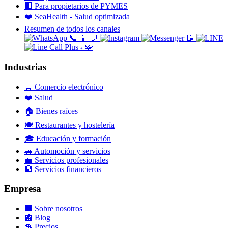
🏢
Para propietarios de PYMES
❤️
SeaHealth - Salud optimizada
Resumen de todos los canales
📞
📱
💬
📝
🧩
+
Industrias
🛒
Comercio electrónico
❤️
Salud
🏠
Bienes raíces
🍽️
Restaurantes y hostelería
🎓
Educación y formación
🚗
Automoción y servicios
💼
Servicios profesionales
🏦
Servicios financieros
Empresa
🏢
Sobre nosotros
📰
Blog
💲
Precios