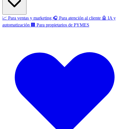
📈
Para ventas y marketing
🎧
Para atención al cliente
🤖
IA y
automatización
🏢
Para propietarios de PYMES