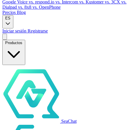
Google Voice
vs. respond.io
vs. Intercom
vs. Kustomer
vs. 3CX
vs.
Dialpad
vs. 8x8
vs. OpenPhone
Precios
Blog
ES
Iniciar sesión
Registrarse
Productos
SeaChat