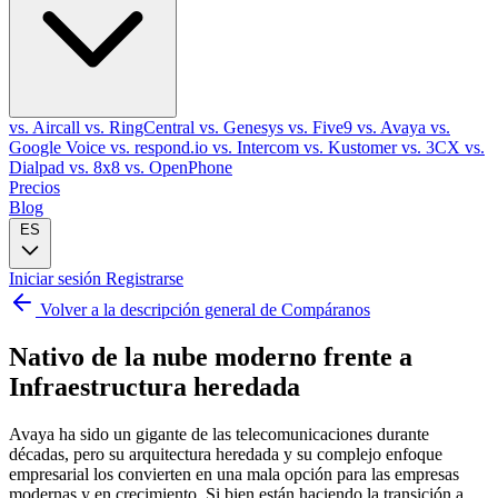
vs. Aircall
vs. RingCentral
vs. Genesys
vs. Five9
vs. Avaya
vs.
Google Voice
vs. respond.io
vs. Intercom
vs. Kustomer
vs. 3CX
vs.
Dialpad
vs. 8x8
vs. OpenPhone
Precios
Blog
ES
Iniciar sesión
Registrarse
Volver a la descripción general de Compáranos
Nativo de la nube moderno frente a
Infraestructura heredada
Avaya ha sido un gigante de las telecomunicaciones durante
décadas, pero su arquitectura heredada y su complejo enfoque
empresarial los convierten en una mala opción para las empresas
modernas y en crecimiento. Si bien están haciendo la transición a