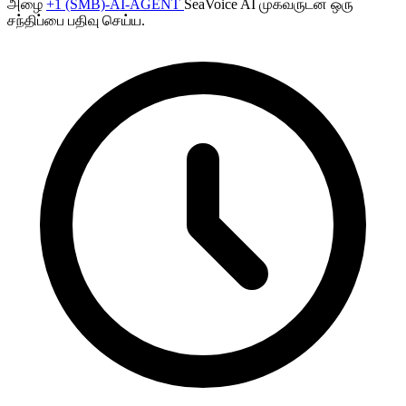
அழை
+1 (SMB)-AI-AGENT
SeaVoice AI முகவருடன் ஒரு
சந்திப்பை பதிவு செய்ய.