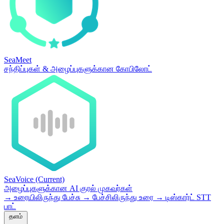
SeaMeet
சந்திப்புகள் & அழைப்புகளுக்கான கோபிலோட்
SeaVoice
(Current)
அழைப்புகளுக்கான AI குரல் முகவர்கள்
→
உரையிலிருந்து பேச்சு
→
பேச்சிலிருந்து உரை
→
டிஸ்கார்ட் STT
பாட்
தளம்