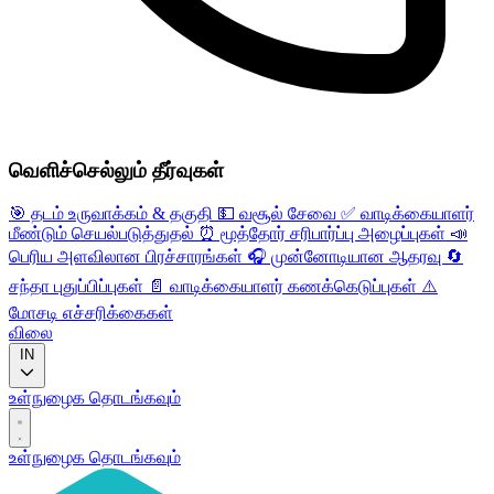
வெளிச்செல்லும் தீர்வுகள்
🎯
தடம் உருவாக்கம் & தகுதி
💵
வசூல் சேவை
✅
வாடிக்கையாளர்
மீண்டும் செயல்படுத்துதல்
⏰
மூத்தோர் சரிபார்ப்பு அழைப்புகள்
📣
பெரிய அளவிலான பிரச்சாரங்கள்
🎧
முன்னோடியான ஆதரவு
🔄
சந்தா புதுப்பிப்புகள்
📄
வாடிக்கையாளர் கணக்கெடுப்புகள்
⚠️
மோசடி எச்சரிக்கைகள்
விலை
IN
உள்நுழைக
தொடங்கவும்
உள்நுழைக
தொடங்கவும்