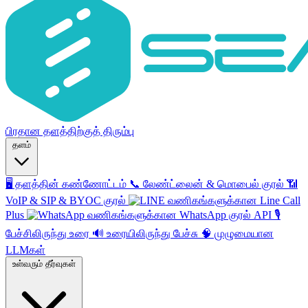
பிரதான தளத்திற்குத் திரும்பு
தளம்
🖥️
தளத்தின் கண்ணோட்டம்
📞
லேண்ட்லைன் & மொபைல் குரல்
📶
VoIP & SIP & BYOC குரல்
வணிகங்களுக்கான Line Call
Plus
வணிகங்களுக்கான WhatsApp குரல் API
🎙️
பேச்சிலிருந்து உரை
🔊
உரையிலிருந்து பேச்சு
🧠
முழுமையான
LLMகள்
உள்வரும் தீர்வுகள்