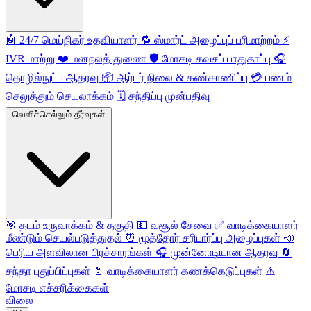
🤖
24/7 மெய்நிகர் உதவியாளர்
🔁
ஸ்மார்ட் அழைப்புப் பரிமாற்றம்
⚡️
IVR மாற்று
❤️
மனநலத் துணை
🛡️
மோசடி கவசப் பாதுகாப்பு
🎧
தொழில்நுட்ப ஆதரவு
📦
ஆர்டர் நிலை & கண்காணிப்பு
💳
பணம்
செலுத்தும் செயலாக்கம்
🗓️
சந்திப்பு முன்பதிவு
வெளிச்செல்லும் தீர்வுகள்
🎯
தடம் உருவாக்கம் & தகுதி
💵
வசூல் சேவை
✅
வாடிக்கையாளர்
மீண்டும் செயல்படுத்துதல்
⏰
மூத்தோர் சரிபார்ப்பு அழைப்புகள்
📣
பெரிய அளவிலான பிரச்சாரங்கள்
🎧
முன்னோடியான ஆதரவு
🔄
சந்தா புதுப்பிப்புகள்
📄
வாடிக்கையாளர் கணக்கெடுப்புகள்
⚠️
மோசடி எச்சரிக்கைகள்
விலை