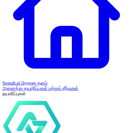
Seasalt.ai பிரதான தளம்
அனைத்து தயாரிப்புகள் மற்றும் தீர்வுகள்
தயாரிப்புகள்