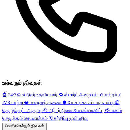
உள்வரும் தீர்வுகள்
🤖
24/7 மெய்நிகர் உதவியாளர்
🔁
ஸ்மார்ட் அழைப்புப் பரிமாற்றம்
⚡️
IVR மாற்று
❤️
மனநலத் துணை
🛡️
மோசடி கவசப் பாதுகாப்பு
🎧
தொழில்நுட்ப ஆதரவு
📦
ஆர்டர் நிலை & கண்காணிப்பு
💳
பணம்
செலுத்தும் செயலாக்கம்
🗓️
சந்திப்பு முன்பதிவு
வெளிச்செல்லும் தீர்வுகள்