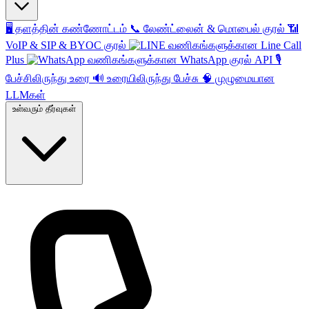
🖥️
தளத்தின் கண்ணோட்டம்
📞
லேண்ட்லைன் & மொபைல் குரல்
📶
VoIP & SIP & BYOC குரல்
வணிகங்களுக்கான Line Call
Plus
வணிகங்களுக்கான WhatsApp குரல் API
🎙️
பேச்சிலிருந்து உரை
🔊
உரையிலிருந்து பேச்சு
🧠
முழுமையான
LLMகள்
உள்வரும் தீர்வுகள்