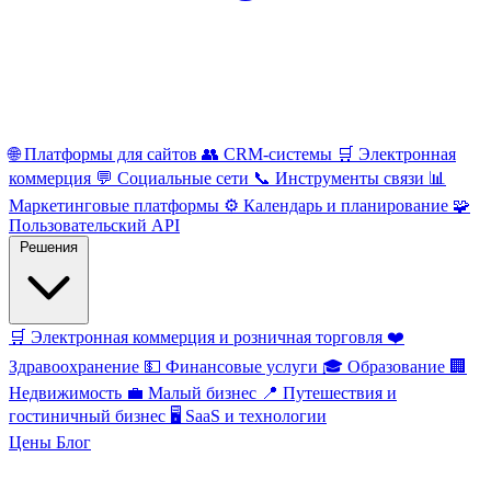
🌐
Платформы для сайтов
👥
CRM-системы
🛒
Электронная
коммерция
💬
Социальные сети
📞
Инструменты связи
📊
Маркетинговые платформы
⚙️
Календарь и планирование
🧩
Пользовательский API
Решения
🛒
Электронная коммерция и розничная торговля
❤️
Здравоохранение
💵
Финансовые услуги
🎓
Образование
🏢
Недвижимость
💼
Малый бизнес
📍
Путешествия и
гостиничный бизнес
🖥️
SaaS и технологии
Цены
Блог