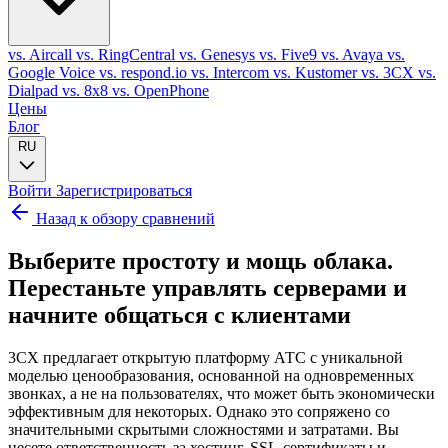
vs. Aircall
vs. RingCentral
vs. Genesys
vs. Five9
vs. Avaya
vs.
Google Voice
vs. respond.io
vs. Intercom
vs. Kustomer
vs. 3CX
vs.
Dialpad
vs. 8x8
vs. OpenPhone
Цены
Блог
RU
Войти
Зарегистрироваться
Назад к обзору сравнений
Выберите простоту и мощь облака.
Перестаньте управлять серверами и
начните общаться с клиентами
3CX предлагает открытую платформу АТС с уникальной
моделью ценообразования, основанной на одновременных
звонках, а не на пользователях, что может быть экономически
эффективным для некоторых. Однако это сопряжено со
значительными скрытыми сложностями и затратами. Вы
несете ответственность за хостинг, SSL-сертификаты и