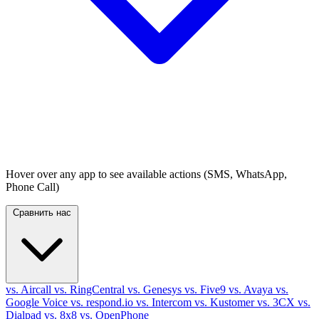
Hover over any app to see available actions (SMS, WhatsApp,
Phone Call)
Сравнить нас
vs. Aircall
vs. RingCentral
vs. Genesys
vs. Five9
vs. Avaya
vs.
Google Voice
vs. respond.io
vs. Intercom
vs. Kustomer
vs. 3CX
vs.
Dialpad
vs. 8x8
vs. OpenPhone