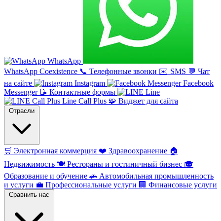
WhatsApp
WhatsApp Coexistence
📞
Телефонные звонки
✉️
SMS
💬
Чат
на сайте
Instagram
Facebook
Messenger
📝
Контактные формы
Line
Line Call Plus
🧩
Виджет для сайта
Отрасли
🛒
Электронная коммерция
❤️
Здравоохранение
🏠
Недвижимость
🍽️
Рестораны и гостиничный бизнес
🎓
Образование и обучение
🚗
Автомобильная промышленность
и услуги
💼
Профессиональные услуги
🏢
Финансовые услуги
Сравнить нас