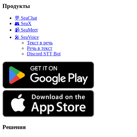
Продукты
💬
SeaChat
👥
SeaX
📹
SeaMeet
🎤
SeaVoice
Текст в речь
Речь в текст
Discord STT Bot
Решения