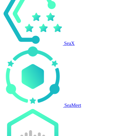
SeaX
SeaMeet