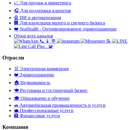
📈
Для продаж и маркетинга
🎧
Для поддержки клиентов
🤖
ИИ и автоматизация
🏢
Для владельцев малого и среднего бизнеса
❤️
SeaHealth - Оптимизированное здравоохранение
Обзор всех каналов
📞
📱
💬
📝
🧩
+
Отрасли
🛒
Электронная коммерция
❤️
Здравоохранение
🏠
Недвижимость
🍽️
Рестораны и гостиничный бизнес
🎓
Образование и обучение
🚗
Автомобильная промышленность и услуги
💼
Профессиональные услуги
🏦
Финансовые услуги
Компания