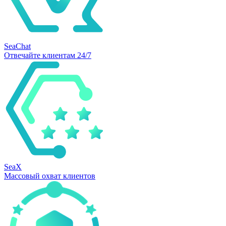
SeaChat
Отвечайте клиентам 24/7
SeaX
Массовый охват клиентов