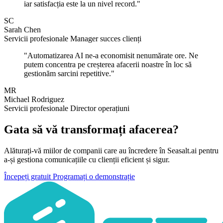
iar satisfacția este la un nivel record."
SC
Sarah Chen
Servicii profesionale Manager succes clienți
"Automatizarea AI ne-a economisit nenumărate ore. Ne
putem concentra pe creșterea afacerii noastre în loc să
gestionăm sarcini repetitive."
MR
Michael Rodriguez
Servicii profesionale Director operațiuni
Gata să vă transformați afacerea?
Alăturați-vă miilor de companii care au încredere în Seasalt.ai pentru
a-și gestiona comunicațiile cu clienții eficient și sigur.
Începeți gratuit
Programați o demonstrație