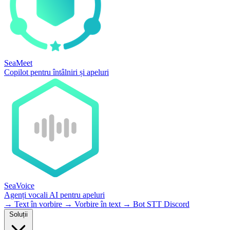
SeaMeet
Copilot pentru întâlniri și apeluri
SeaVoice
Agenți vocali AI pentru apeluri
→
Text în vorbire
→
Vorbire în text
→
Bot STT Discord
Soluții