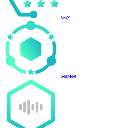
SeaX
SeaMeet