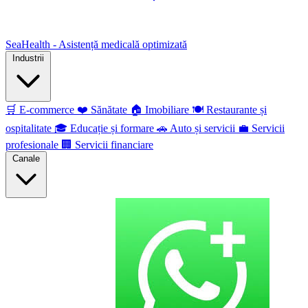
SeaHealth - Asistență medicală optimizată
Industrii
🛒
E-commerce
❤️
Sănătate
🏠
Imobiliare
🍽️
Restaurante și
ospitalitate
🎓
Educație și formare
🚗
Auto și servicii
💼
Servicii
profesionale
🏢
Servicii financiare
Canale