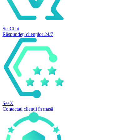
SeaChat
Răspundeți clienților 24/7
SeaX
Contactați clienții în masă