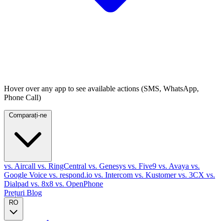
Hover over any app to see available actions (SMS, WhatsApp,
Phone Call)
Comparați-ne
vs. Aircall
vs. RingCentral
vs. Genesys
vs. Five9
vs. Avaya
vs.
Google Voice
vs. respond.io
vs. Intercom
vs. Kustomer
vs. 3CX
vs.
Dialpad
vs. 8x8
vs. OpenPhone
Prețuri
Blog
RO