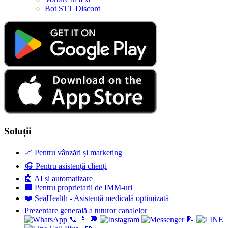
Bot STT Discord
Soluții
📈
Pentru vânzări și marketing
🎧
Pentru asistență clienți
🤖
AI și automatizare
🏢
Pentru proprietarii de IMM-uri
❤️
SeaHealth - Asistență medicală optimizată
Prezentare generală a tuturor canalelor
📞
📱
💬
📝