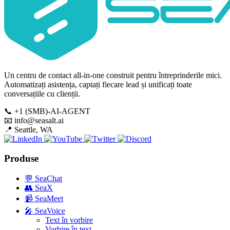
Un centru de contact all-in-one construit pentru întreprinderile mici.
Automatizați asistența, captați fiecare lead și unificați toate
conversațiile cu clienții.
📞
+1 (SMB)-AI-AGENT
📧
info@seasalt.ai
📍
Seattle, WA
Produse
💬
SeaChat
👥
SeaX
📹
SeaMeet
🎤
SeaVoice
Text în vorbire
Vorbire în text