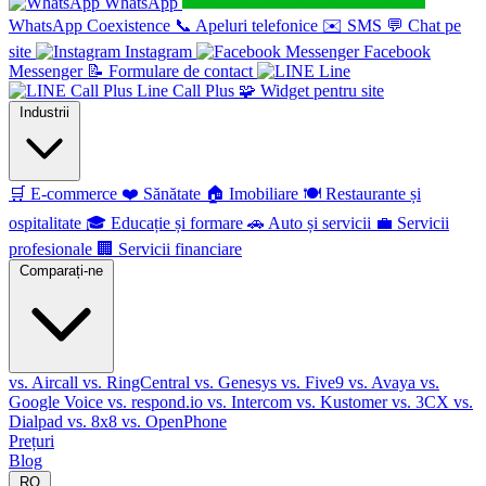
WhatsApp
WhatsApp Coexistence
📞
Apeluri telefonice
✉️
SMS
💬
Chat pe
site
Instagram
Facebook
Messenger
📝
Formulare de contact
Line
Line Call Plus
🧩
Widget pentru site
Industrii
🛒
E-commerce
❤️
Sănătate
🏠
Imobiliare
🍽️
Restaurante și
ospitalitate
🎓
Educație și formare
🚗
Auto și servicii
💼
Servicii
profesionale
🏢
Servicii financiare
Comparați-ne
vs. Aircall
vs. RingCentral
vs. Genesys
vs. Five9
vs. Avaya
vs.
Google Voice
vs. respond.io
vs. Intercom
vs. Kustomer
vs. 3CX
vs.
Dialpad
vs. 8x8
vs. OpenPhone
Prețuri
Blog
RO