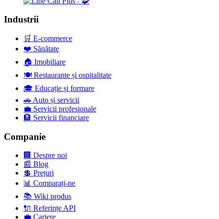
🧩
+
Industrii
🛒
E-commerce
❤️
Sănătate
🏠
Imobiliare
🍽️
Restaurante și ospitalitate
🎓
Educație și formare
🚗
Auto și servicii
💼
Servicii profesionale
🏦
Servicii financiare
Companie
🏢
Despre noi
📰
Blog
💲
Prețuri
📊
Comparați-ne
📚
Wiki produs
🔌
Referințe API
💼
Cariere