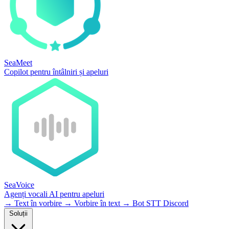
SeaMeet
Copilot pentru întâlniri și apeluri
SeaVoice
Agenți vocali AI pentru apeluri
→
Text în vorbire
→
Vorbire în text
→
Bot STT Discord
Soluții