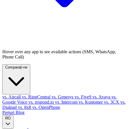
Hover over any app to see available actions (SMS, WhatsApp,
Phone Call)
Comparați-ne
vs. Aircall
vs. RingCentral
vs. Genesys
vs. Five9
vs. Avaya
vs.
Google Voice
vs. respond.io
vs. Intercom
vs. Kustomer
vs. 3CX
vs.
Dialpad
vs. 8x8
vs. OpenPhone
Prețuri
Blog
RO