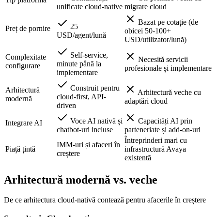
unificate cloud-native
migrare cloud
Bazat pe cotație (de
25
Preț de pornire
obicei 50-100+
USD/agent/lună
USD/utilizator/lună)
Self-service,
Complexitate
Necesită servicii
minute până la
configurare
profesionale și implementare
implementare
Construit pentru
Arhitectură
Arhitectură veche cu
cloud-first, API-
modernă
adaptări cloud
driven
Voce AI nativă și
Capacități AI prin
Integrare AI
chatbot-uri incluse
parteneriate și add-on-uri
Întreprinderi mari cu
IMM-uri și afaceri în
Piață țintă
infrastructură Avaya
creștere
existentă
Arhitectură modernă vs. veche
De ce arhitectura cloud-nativă contează pentru afacerile în creștere