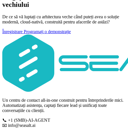
vechiului
De ce să vă luptați cu arhitectura veche când puteți avea o soluție
modernă, cloud-nativă, construită pentru afacerile de astăzi?
Înregistrare
Programați o demonstrație
Un centru de contact all-in-one construit pentru întreprinderile mici.
Automatizați asistența, captați fiecare lead și unificați toate
conversațiile cu clienții.
📞
+1 (SMB)-AI-AGENT
📧
info@seasalt.ai