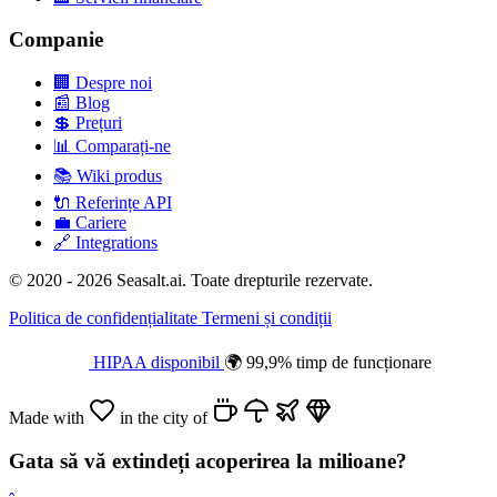
Companie
🏢
Despre noi
📰
Blog
💲
Prețuri
📊
Comparați-ne
📚
Wiki produs
🔌
Referințe API
💼
Cariere
🔗
Integrations
© 2020 - 2026 Seasalt.ai. Toate drepturile rezervate.
Politica de confidențialitate
Termeni și condiții
HIPAA disponibil
🌍 99,9% timp de funcționare
Made with
in the city of
Gata să vă extindeți acoperirea la milioane?