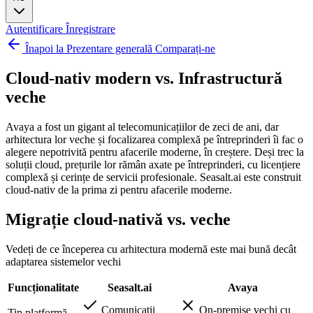
Autentificare
Înregistrare
Înapoi la Prezentare generală Comparați-ne
Cloud-nativ modern vs.
Infrastructură
veche
Avaya a fost un gigant al telecomunicațiilor de zeci de ani, dar
arhitectura lor veche și focalizarea complexă pe întreprinderi îi fac o
alegere nepotrivită pentru afacerile moderne, în creștere. Deși trec la
soluții cloud, prețurile lor rămân axate pe întreprinderi, cu licențiere
complexă și cerințe de servicii profesionale. Seasalt.ai este construit
cloud-nativ de la prima zi pentru afacerile moderne.
Migrație cloud-nativă vs. veche
Vedeți de ce începerea cu arhitectura modernă este mai bună decât
adaptarea sistemelor vechi
Funcționalitate
Seasalt.ai
Avaya
Comunicații
On-premise vechi cu
Tip platformă