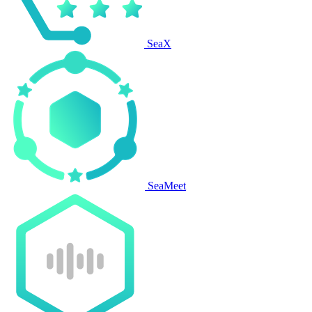
SeaX
SeaMeet