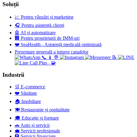
Soluții
📈
Pentru vânzări și marketing
🎧
Pentru asistență clienți
🤖
AI și automatizare
🏢
Pentru proprietarii de IMM-uri
❤️
SeaHealth - Asistență medicală optimizată
Prezentare generală a tuturor canalelor
📞
📱
💬
📝
🧩
+
Industrii
🛒
E-commerce
❤️
Sănătate
🏠
Imobiliare
🍽️
Restaurante și ospitalitate
🎓
Educație și formare
🚗
Auto și servicii
💼
Servicii profesionale
🏦
Servicii financiare