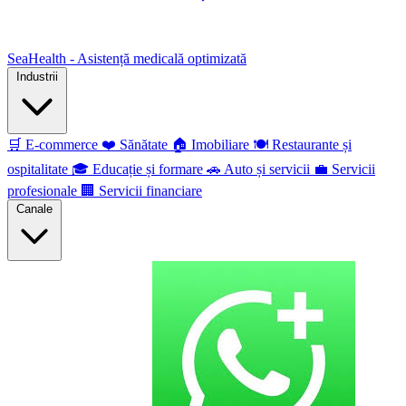
SeaHealth - Asistență medicală optimizată
Industrii
🛒
E-commerce
❤️
Sănătate
🏠
Imobiliare
🍽️
Restaurante și
ospitalitate
🎓
Educație și formare
🚗
Auto și servicii
💼
Servicii
profesionale
🏢
Servicii financiare
Canale