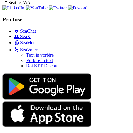
📍
Seattle, WA
Produse
💬
SeaChat
👥
SeaX
📹
SeaMeet
🎤
SeaVoice
Text în vorbire
Vorbire în text
Bot STT Discord