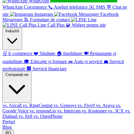
WhatsApp
WhatsApp Coexistence
📞
Apeluri telefonice
✉️
SMS
💬
Chat pe
site
Instagram
Facebook
Messenger
📝
Formulare de contact
Line
Line Call Plus
🧩
Widget pentru site
Industrii
🛒
E-commerce
❤️
Sănătate
🏠
Imobiliare
🍽️
Restaurante și
ospitalitate
🎓
Educație și formare
🚗
Auto și servicii
💼
Servicii
profesionale
🏢
Servicii financiare
Comparați-ne
vs. Aircall
vs. RingCentral
vs. Genesys
vs. Five9
vs. Avaya
vs.
Google Voice
vs. respond.io
vs. Intercom
vs. Kustomer
vs. 3CX
vs.
Dialpad
vs. 8x8
vs. OpenPhone
Prețuri
Blog
RO