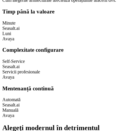
Cum alegerile arhitecturale afectează operațiunile afacerii dvs.
Timp până la valoare
Minute
Seasalt.ai
Luni
Avaya
Complexitate configurare
Self-Service
Seasalt.ai
Servicii profesionale
Avaya
Mentenanță continuă
Automată
Seasalt.ai
Manuală
Avaya
Alegeți modernul în detrimentul