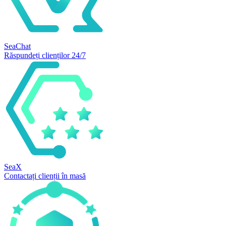
SeaChat
Răspundeți clienților 24/7
SeaX
Contactați clienții în masă