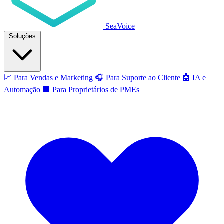
SeaVoice
Soluções
📈
Para Vendas e Marketing
🎧
Para Suporte ao Cliente
🤖
IA e
Automação
🏢
Para Proprietários de PMEs