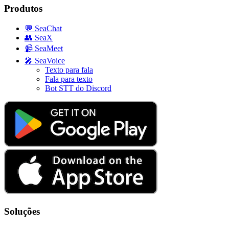
Produtos
💬
SeaChat
👥
SeaX
📹
SeaMeet
🎤
SeaVoice
Texto para fala
Fala para texto
Bot STT do Discord
Soluções