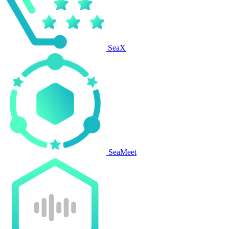
SeaX
SeaMeet