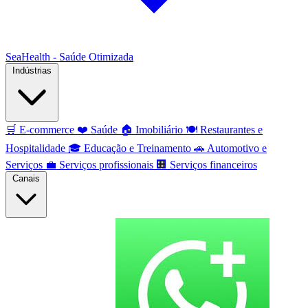
SeaHealth - Saúde Otimizada
Indústrias
🛒
E-commerce
❤️
Saúde
🏠
Imobiliário
🍽️
Restaurantes e
Hospitalidade
🎓
Educação e Treinamento
🚗
Automotivo e
Serviços
💼
Serviços profissionais
🏢
Serviços financeiros
Canais