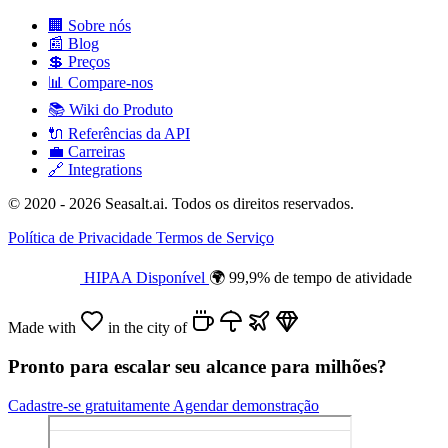
🏢
Sobre nós
📰
Blog
💲
Preços
📊
Compare-nos
📚
Wiki do Produto
🔌
Referências da API
💼
Carreiras
🔗
Integrations
© 2020 - 2026 Seasalt.ai. Todos os direitos reservados.
Política de Privacidade
Termos de Serviço
HIPAA Disponível
🌍 99,9% de tempo de atividade
Made with
in the city of
Pronto para escalar seu alcance para milhões?
Cadastre-se gratuitamente
Agendar demonstração