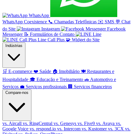
WhatsApp
WhatsApp Coexistence
📞
Chamadas Telefônicas
✉️
SMS
💬
Chat
do Site
Instagram
Facebook
Messenger
📝
Formulários de Contato
Line
Line Call Plus
🧩
Widget do Site
Indústrias
🛒
E-commerce
❤️
Saúde
🏠
Imobiliário
🍽️
Restaurantes e
Hospitalidade
🎓
Educação e Treinamento
🚗
Automotivo e
Serviços
💼
Serviços profissionais
🏢
Serviços financeiros
Compare-nos
vs. Aircall
vs. RingCentral
vs. Genesys
vs. Five9
vs. Avaya
vs.
Google Voice
vs. respond.io
vs. Intercom
vs. Kustomer
vs. 3CX
vs.