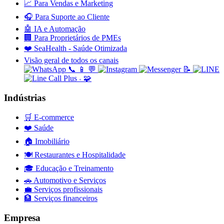
📈
Para Vendas e Marketing
🎧
Para Suporte ao Cliente
🤖
IA e Automação
🏢
Para Proprietários de PMEs
❤️
SeaHealth - Saúde Otimizada
Visão geral de todos os canais
📞
📱
💬
📝
🧩
+
Indústrias
🛒
E-commerce
❤️
Saúde
🏠
Imobiliário
🍽️
Restaurantes e Hospitalidade
🎓
Educação e Treinamento
🚗
Automotivo e Serviços
💼
Serviços profissionais
🏦
Serviços financeiros
Empresa