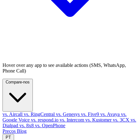
Hover over any app to see available actions (SMS, WhatsApp,
Phone Call)
Compare-nos
vs. Aircall
vs. RingCentral
vs. Genesys
vs. Five9
vs. Avaya
vs.
Google Voice
vs. respond.io
vs. Intercom
vs. Kustomer
vs. 3CX
vs.
Dialpad
vs. 8x8
vs. OpenPhone
Preços
Blog
PT