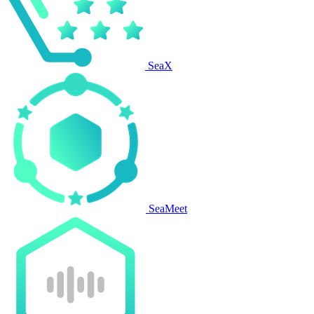
SeaX
SeaMeet