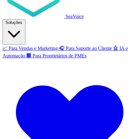
SeaVoice
Soluções
📈
Para Vendas e Marketing
🎧
Para Suporte ao Cliente
🤖
IA e
Automação
🏢
Para Proprietários de PMEs