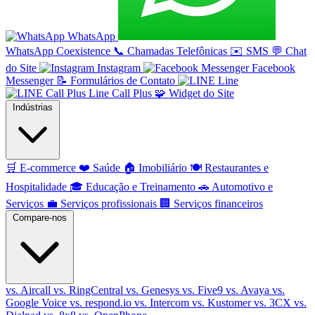
WhatsApp
WhatsApp Coexistence
📞
Chamadas Telefônicas
✉️
SMS
💬
Chat
do Site
Instagram
Facebook
Messenger
📝
Formulários de Contato
Line
Line Call Plus
🧩
Widget do Site
Indústrias
🛒
E-commerce
❤️
Saúde
🏠
Imobiliário
🍽️
Restaurantes e
Hospitalidade
🎓
Educação e Treinamento
🚗
Automotivo e
Serviços
💼
Serviços profissionais
🏢
Serviços financeiros
Compare-nos
vs. Aircall
vs. RingCentral
vs. Genesys
vs. Five9
vs. Avaya
vs.
Google Voice
vs. respond.io
vs. Intercom
vs. Kustomer
vs. 3CX
vs.