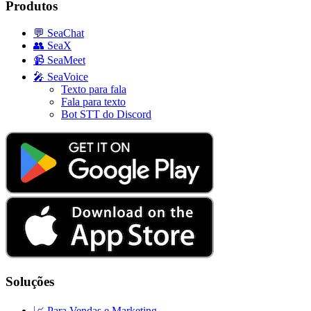
Produtos
💬
SeaChat
👥
SeaX
📹
SeaMeet
🎤
SeaVoice
Texto para fala
Fala para texto
Bot STT do Discord
Soluções
📈
Para Vendas e Marketing