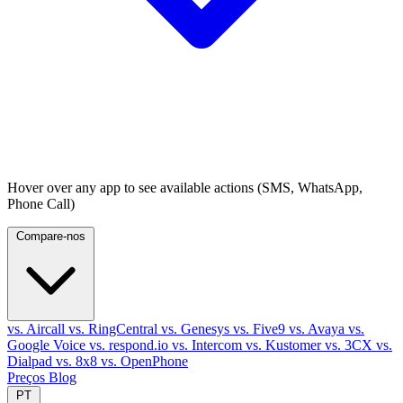
Hover over any app to see available actions (SMS, WhatsApp,
Phone Call)
Compare-nos
vs. Aircall
vs. RingCentral
vs. Genesys
vs. Five9
vs. Avaya
vs.
Google Voice
vs. respond.io
vs. Intercom
vs. Kustomer
vs. 3CX
vs.
Dialpad
vs. 8x8
vs. OpenPhone
Preços
Blog
PT