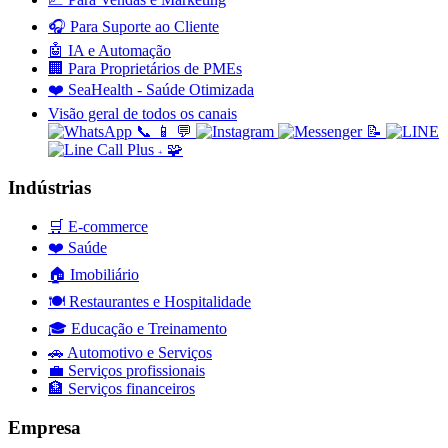
🎧
Para Suporte ao Cliente
🤖
IA e Automação
🏢
Para Proprietários de PMEs
❤️
SeaHealth - Saúde Otimizada
Visão geral de todos os canais
📞
📱
💬
📝
🧩
+
Indústrias
🛒
E-commerce
❤️
Saúde
🏠
Imobiliário
🍽️
Restaurantes e Hospitalidade
🎓
Educação e Treinamento
🚗
Automotivo e Serviços
💼
Serviços profissionais
🏦
Serviços financeiros
Empresa