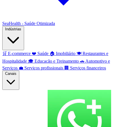
SeaHealth - Saúde Otimizada
Indústrias
🛒
E-commerce
❤️
Saúde
🏠
Imobiliário
🍽️
Restaurantes e
Hospitalidade
🎓
Educação e Treinamento
🚗
Automotivo e
Serviços
💼
Serviços profissionais
🏢
Serviços financeiros
Canais