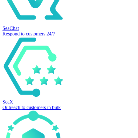
SeaChat
Respond to customers 24/7
SeaX
Outreach to customers in bulk