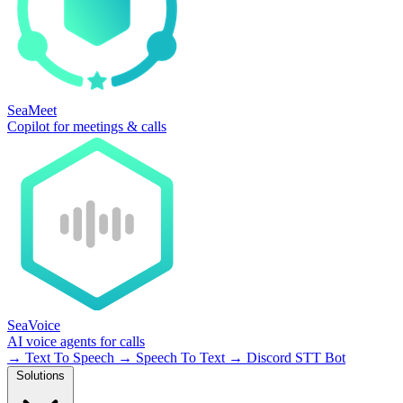
SeaMeet
Copilot for meetings & calls
SeaVoice
AI voice agents for calls
→
Text To Speech
→
Speech To Text
→
Discord STT Bot
Solutions