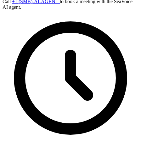
Call
+1 (SMB)-AI-AGENT
to book a meeting with the SeaVoice
AI agent.