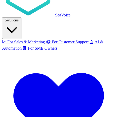
SeaVoice
Solutions
📈
For Sales & Marketing
🎧
For Customer Support
🤖
AI &
Automation
🏢
For SME Owners