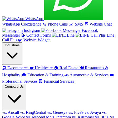
WhatsApp
WhatsApp Coexistence
📞
Phone Calls
✉️
SMS
💬
Website Chat
Instagram
Facebook
Messenger
📝
Contact Forms
Line
Line
Call Plus
🧩
Website Widget
Industries
🛒
E-commerce
❤️
Healthcare
🏠
Real Estate
🍽️
Restaurants &
Hospitality
🎓
Education & Training
🚗
Automotive & Services
💼
Professional Services
🏢
Financial Services
Compare Us
vs. Aircall
vs. RingCentral
vs. Genesys
vs. Five9
vs. Avaya
vs.
Google Voice
vs. respond.io
vs. Intercom
vs. Kustomer
vs. 3CX
vs.