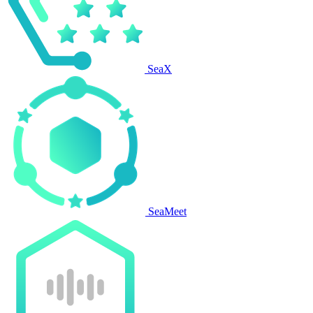
SeaX
SeaMeet