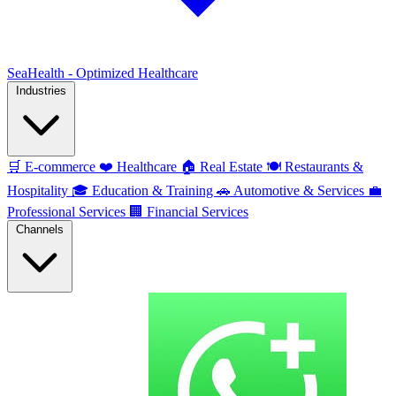
SeaHealth - Optimized Healthcare
Industries
🛒
E-commerce
❤️
Healthcare
🏠
Real Estate
🍽️
Restaurants &
Hospitality
🎓
Education & Training
🚗
Automotive & Services
💼
Professional Services
🏢
Financial Services
Channels