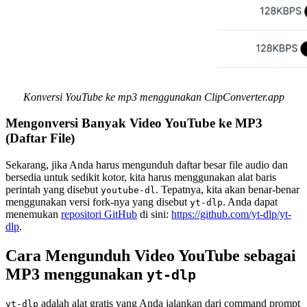
Konversi YouTube ke mp3 menggunakan ClipConverter.app
Mengonversi Banyak Video YouTube ke MP3
(Daftar File)
Sekarang, jika Anda harus mengunduh daftar besar file audio dan
bersedia untuk sedikit kotor, kita harus menggunakan alat baris
perintah yang disebut
. Tepatnya, kita akan benar-benar
youtube-dl
menggunakan versi fork-nya yang disebut
. Anda dapat
yt-dlp
menemukan
repositori GitHub
di sini:
https://github.com/yt-dlp/yt-
dlp
.
Cara Mengunduh Video YouTube sebagai
MP3 menggunakan
yt-dlp
adalah alat gratis yang Anda jalankan dari command prompt
yt-dlp