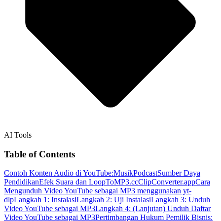
AI Tools
Table of Contents
Contoh Konten Audio di YouTube:
Musik
Podcast
Sumber Daya
Pendidikan
Efek Suara dan Loop
ToMP3.cc
ClipConverter.app
Cara
Mengunduh Video YouTube sebagai MP3 menggunakan yt-
dlp
Langkah 1: Instalasi
Langkah 2: Uji Instalasi
Langkah 3: Unduh
Video YouTube sebagai MP3
Langkah 4: (Lanjutan) Unduh Daftar
Video YouTube sebagai MP3
Pertimbangan Hukum
Pemilik Bisnis: