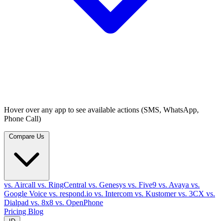
Hover over any app to see available actions (SMS, WhatsApp,
Phone Call)
Compare Us
vs. Aircall
vs. RingCentral
vs. Genesys
vs. Five9
vs. Avaya
vs.
Google Voice
vs. respond.io
vs. Intercom
vs. Kustomer
vs. 3CX
vs.
Dialpad
vs. 8x8
vs. OpenPhone
Pricing
Blog