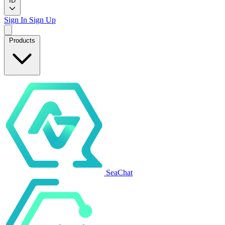
ID
Sign In
Sign Up
Products
SeaChat