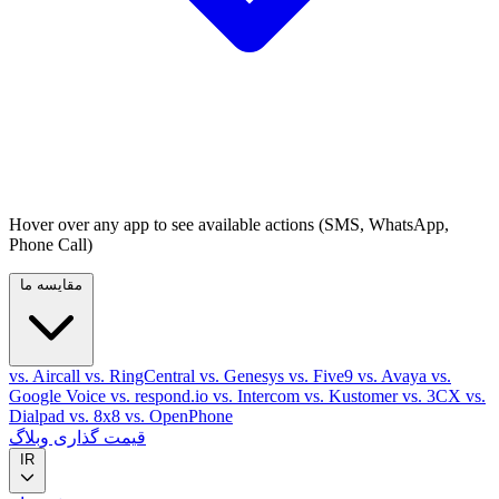
Hover over any app to see available actions (SMS, WhatsApp,
Phone Call)
مقایسه ما
vs. Aircall
vs. RingCentral
vs. Genesys
vs. Five9
vs. Avaya
vs.
Google Voice
vs. respond.io
vs. Intercom
vs. Kustomer
vs. 3CX
vs.
Dialpad
vs. 8x8
vs. OpenPhone
قیمت گذاری
وبلاگ
IR