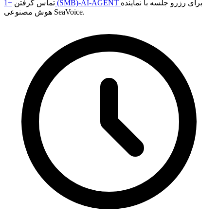
برای رزرو جلسه با نماینده
+1 (SMB)-AI-AGENT
تماس گرفتن
هوش مصنوعی SeaVoice.