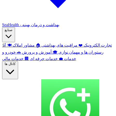
SeaHealth - بهداشت و درمان بهینه
صنایع
تجارت الکترونیک
❤️
مراقبت های بهداشتی
🏠
مشاور املاک
🍽️
🛒
رستوران ها و مهمان نوازی
🎓
آموزش و پرورش
🚗
خودرو و
خدمات
💼
خدمات حرفه ای
🏢
خدمات مالی
کانال ها