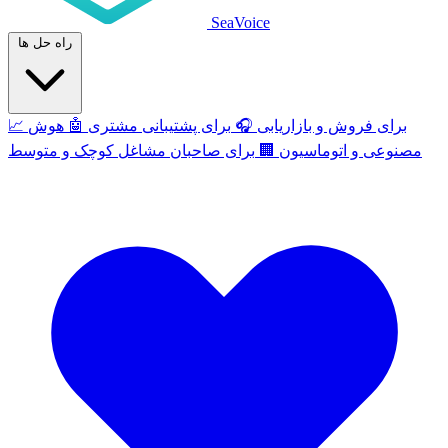
SeaVoice
راه حل ها
برای فروش و بازاریابی
🎧
برای پشتیبانی مشتری
🤖
هوش
📈
مصنوعی و اتوماسیون
🏢
برای صاحبان مشاغل کوچک و متوسط