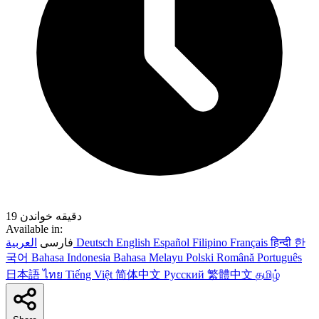
19 دقیقه خواندن
Available in:
한
हिन्दी
Français
Filipino
Español
English
Deutsch
العربية
فارسی
국어
Bahasa Indonesia
Bahasa Melayu
Polski
Română
Português
日本語
ไทย
Tiếng Việt
简体中文
Русский
繁體中文
தமிழ்