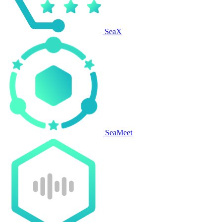
SeaX
SeaMeet