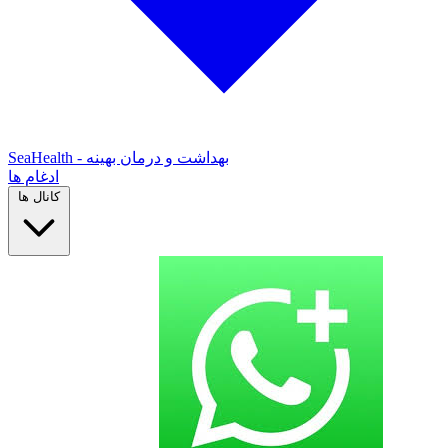
SeaHealth - بهداشت و درمان بهینه
ادغام ها
کانال ها