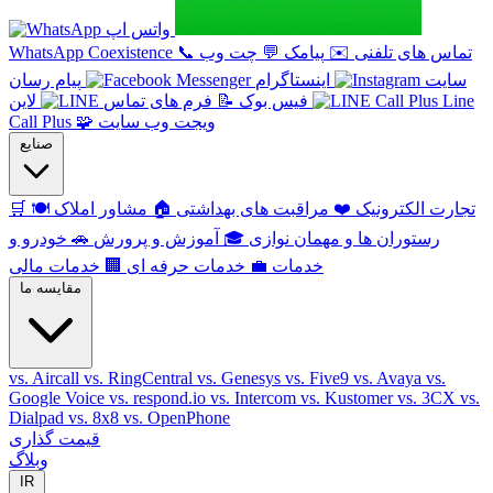
واتس اپ
تماس های تلفنی
✉️
پیامک
💬
چت وب
📞
WhatsApp Coexistence
سایت
اینستاگرام
پیام رسان
Line
فیس بوک
📝
فرم های تماس
لاین
ویجت وب سایت
🧩
Call Plus
صنایع
تجارت الکترونیک
❤️
مراقبت های بهداشتی
🏠
مشاور املاک
🍽️
🛒
رستوران ها و مهمان نوازی
🎓
آموزش و پرورش
🚗
خودرو و
خدمات
💼
خدمات حرفه ای
🏢
خدمات مالی
مقایسه ما
vs. Aircall
vs. RingCentral
vs. Genesys
vs. Five9
vs. Avaya
vs.
Google Voice
vs. respond.io
vs. Intercom
vs. Kustomer
vs. 3CX
vs.
Dialpad
vs. 8x8
vs. OpenPhone
قیمت گذاری
وبلاگ
IR