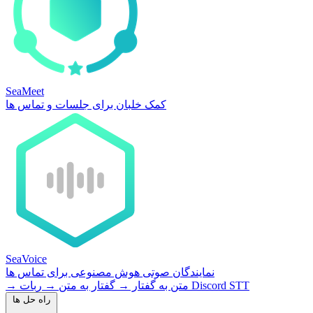
SeaMeet
کمک خلبان برای جلسات و تماس ها
SeaVoice
نمایندگان صوتی هوش مصنوعی برای تماس ها
ربات Discord STT
متن به گفتار
→
گفتار به متن
→
→
راه حل ها