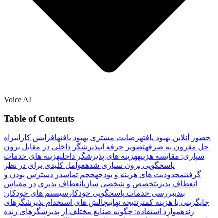
Voice AI
Table of Contents
حضور آنلاین بهبود یافته
رضایت مشتری بهبود یافته
افزایش کارایی
راه
حل مقرون به صرفه
تصویر حرفه ای
پذیرشگر داخلی در مقابل برون
سپاری: مقایسه هزینه
هزینه های پذیرشگر داخلی
هزینه های خدمات
پاسخگویی برون سپاری شده
عوامل کلیدی برای در نظر
گرفتن
محدودیت های هزینه و بودجه
حجم تماس
در دسترس بودن و
انعطاف پذیری
تخصص و شخصی سازی
انعطاف پذیری در مقیاس
بندی
بررسی خدمات پاسخگویی خودکار
سیستم های خودکار:
جایگزینی با هزینه کمتر
نتیجه نهایی
چالش های استخدام پذیرشگرهای
زنده
موارد استفاده: چگونه صنایع مختلف از پذیرشگرهای زنده