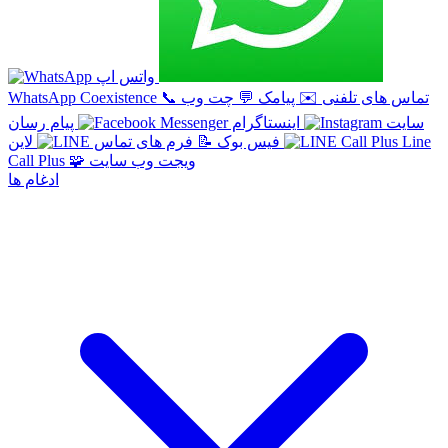
واتس اپ
تماس های تلفنی
✉️
پیامک
💬
چت وب
📞
WhatsApp Coexistence
سایت
اینستاگرام
پیام رسان
Line
لاین
فیس بوک
📝
فرم های تماس
ویجت وب سایت
🧩
Call Plus
ادغام ها