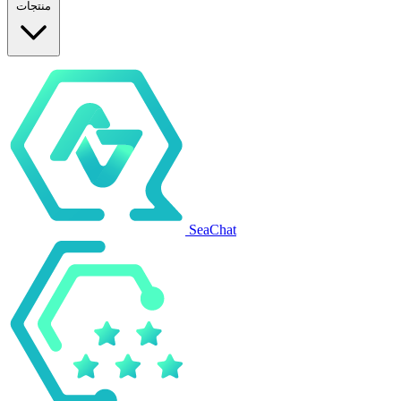
منتجات
SeaChat