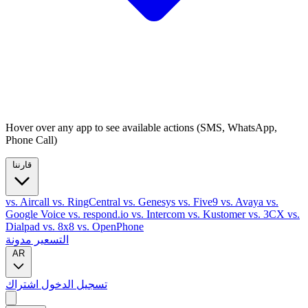
Hover over any app to see available actions (SMS, WhatsApp,
Phone Call)
قارننا
vs. Aircall
vs. RingCentral
vs. Genesys
vs. Five9
vs. Avaya
vs.
Google Voice
vs. respond.io
vs. Intercom
vs. Kustomer
vs. 3CX
vs.
Dialpad
vs. 8x8
vs. OpenPhone
التسعير
مدونة
AR
تسجيل الدخول
اشتراك