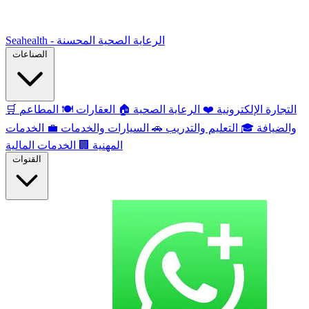
Seahealth - الرعاية الصحية المحسنة
الصناعات
التجارة الإلكترونية
❤️
الرعاية الصحية
🏠
العقارات
🍽️
المطاعم
🛒
والضيافة
🎓
التعليم والتدريب
🚗
السيارات والخدمات
💼
الخدمات
المهنية
🏢
الخدمات المالية
القنوات