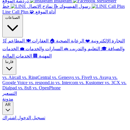
Instagram
دردشة الموقع
رسول الفيسبوك
📝
نماذج الاتصال
خط
أداة الموقع
🧩
Line Call Plus
الصناعات
التجارة الإلكترونية
❤️
الرعاية الصحية
🏠
العقارات
🍽️
المطاعم
🛒
والضيافة
🎓
التعليم والتدريب
🚗
السيارات والخدمات
💼
الخدمات
المهنية
🏢
الخدمات المالية
قارننا
vs. Aircall
vs. RingCentral
vs. Genesys
vs. Five9
vs. Avaya
vs.
Google Voice
vs. respond.io
vs. Intercom
vs. Kustomer
vs. 3CX
vs.
Dialpad
vs. 8x8
vs. OpenPhone
التسعير
مدونة
AR
تسجيل الدخول
اشتراك