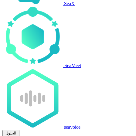
SeaX
SeaMeet
seavoice
الحلول