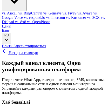
vs. Aircall
vs. RingCentral
vs. Genesys
vs. Five9
vs. Avaya
vs.
Google Voice
vs. respond.io
vs. Intercom
vs. Kustomer
vs. 3CX
vs.
Dialpad
vs. 8x8
vs. OpenPhone
Цены
Блог
RU
Войти
Зарегистрироваться
Назад на главную
Каждый канал клиента,
Одна
унифицированная платформа
Подключите WhatsApp, телефонные звонки, SMS, контактные
формы и социальные сети в одной панели мониторинга.
Управляйте каждым разговором с клиентом с одной мощной
платформы.
Хаб Seasalt.ai