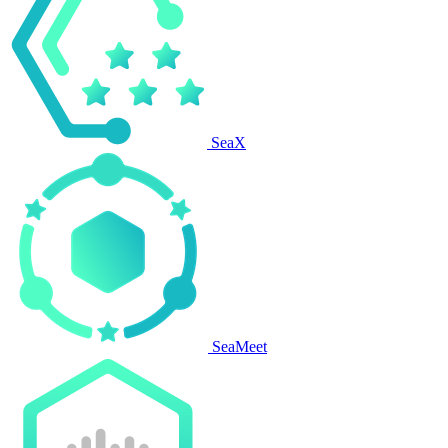
SeaX
SeaMeet