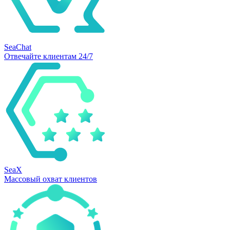
SeaChat
Отвечайте клиентам 24/7
SeaX
Массовый охват клиентов