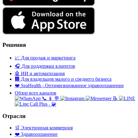
Решения
📈
Для продаж и маркетинга
🎧
Для поддержки клиентов
🤖
ИИ и автоматизация
🏢
Для владельцев малого и среднего бизнеса
❤️
SeaHealth - Оптимизированное здравоохранение
Обзор всех каналов
📞
📱
💬
📝
🧩
+
Отрасли
🛒
Электронная коммерция
❤️
Здравоохранение