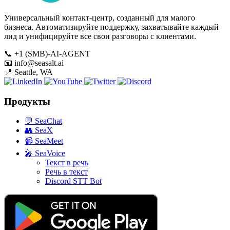
Универсальный контакт-центр, созданный для малого
бизнеса. Автоматизируйте поддержку, захватывайте каждый
лид и унифицируйте все свои разговоры с клиентами.
📞
+1 (SMB)-AI-AGENT
📧
info@seasalt.ai
📍
Seattle, WA
Продукты
💬
SeaChat
👥
SeaX
📹
SeaMeet
🎤
SeaVoice
Текст в речь
Речь в текст
Discord STT Bot