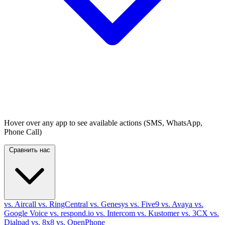
Hover over any app to see available actions (SMS, WhatsApp,
Phone Call)
Сравнить нас
vs. Aircall
vs. RingCentral
vs. Genesys
vs. Five9
vs. Avaya
vs.
Google Voice
vs. respond.io
vs. Intercom
vs. Kustomer
vs. 3CX
vs.
Dialpad
vs. 8x8
vs. OpenPhone