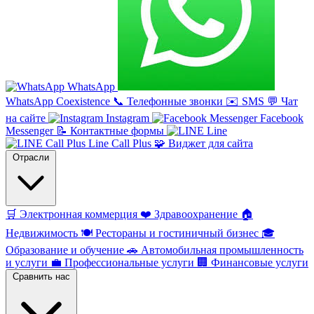
WhatsApp
WhatsApp Coexistence
📞
Телефонные звонки
✉️
SMS
💬
Чат
на сайте
Instagram
Facebook
Messenger
📝
Контактные формы
Line
Line Call Plus
🧩
Виджет для сайта
Отрасли
🛒
Электронная коммерция
❤️
Здравоохранение
🏠
Недвижимость
🍽️
Рестораны и гостиничный бизнес
🎓
Образование и обучение
🚗
Автомобильная промышленность
и услуги
💼
Профессиональные услуги
🏢
Финансовые услуги
Сравнить нас