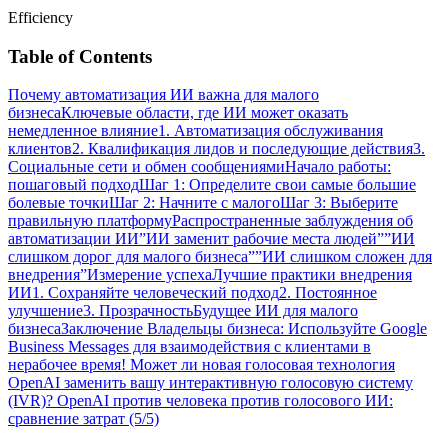
Efficiency
Table of Contents
Почему автоматизация ИИ важна для малого
бизнеса
Ключевые области, где ИИ может оказать
немедленное влияние
1. Автоматизация обслуживания
клиентов
2. Квалификация лидов и последующие действия
3.
Социальные сети и обмен сообщениями
Начало работы:
пошаговый подход
Шаг 1: Определите свои самые большие
болевые точки
Шаг 2: Начните с малого
Шаг 3: Выберите
правильную платформу
Распространенные заблуждения об
автоматизации ИИ
”ИИ заменит рабочие места людей”
”ИИ
слишком дорог для малого бизнеса”
”ИИ слишком сложен для
внедрения”
Измерение успеха
Лучшие практики внедрения
ИИ
1. Сохраняйте человеческий подход
2. Постоянное
улучшение
3. Прозрачность
Будущее ИИ для малого
бизнеса
Заключение
Владельцы бизнеса: Используйте Google
Business Messages для взаимодействия с клиентами в
нерабочее время!
Может ли новая голосовая технология
OpenAI заменить вашу интерактивную голосовую систему
(IVR)?
OpenAI против человека против голосового ИИ:
сравнение затрат (5/5)