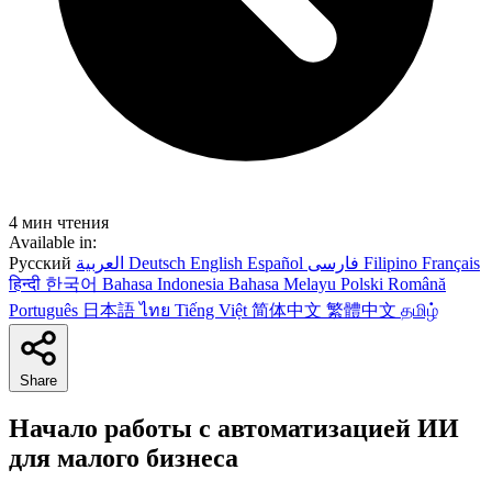
4 мин чтения
Available in:
Русский
العربية
Deutsch
English
Español
فارسی
Filipino
Français
हिन्दी
한국어
Bahasa Indonesia
Bahasa Melayu
Polski
Română
Português
日本語
ไทย
Tiếng Việt
简体中文
繁體中文
தமிழ்
Share
Начало работы с автоматизацией ИИ
для малого бизнеса