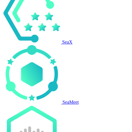
SeaX
SeaMeet