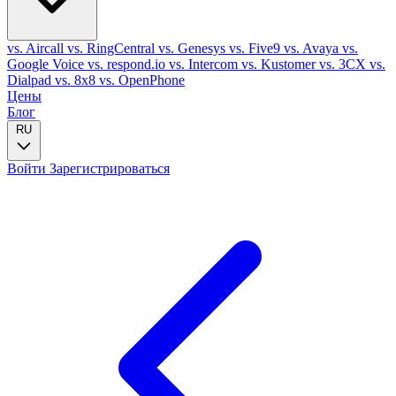
vs. Aircall
vs. RingCentral
vs. Genesys
vs. Five9
vs. Avaya
vs.
Google Voice
vs. respond.io
vs. Intercom
vs. Kustomer
vs. 3CX
vs.
Dialpad
vs. 8x8
vs. OpenPhone
Цены
Блог
RU
Войти
Зарегистрироваться