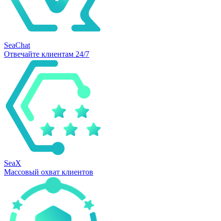
SeaChat
Отвечайте клиентам 24/7
SeaX
Массовый охват клиентов