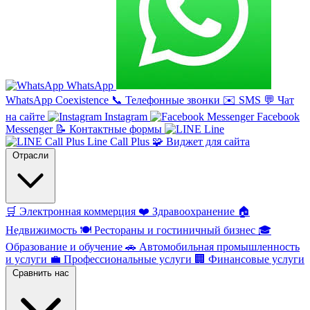
WhatsApp
WhatsApp Coexistence
📞
Телефонные звонки
✉️
SMS
💬
Чат
на сайте
Instagram
Facebook
Messenger
📝
Контактные формы
Line
Line Call Plus
🧩
Виджет для сайта
Отрасли
🛒
Электронная коммерция
❤️
Здравоохранение
🏠
Недвижимость
🍽️
Рестораны и гостиничный бизнес
🎓
Образование и обучение
🚗
Автомобильная промышленность
и услуги
💼
Профессиональные услуги
🏢
Финансовые услуги
Сравнить нас