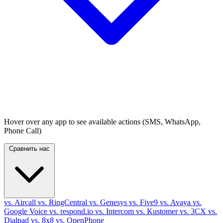
Hover over any app to see available actions (SMS, WhatsApp,
Phone Call)
Сравнить нас
vs. Aircall
vs. RingCentral
vs. Genesys
vs. Five9
vs. Avaya
vs.
Google Voice
vs. respond.io
vs. Intercom
vs. Kustomer
vs. 3CX
vs.
Dialpad
vs. 8x8
vs. OpenPhone