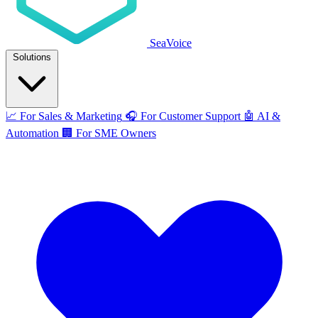
SeaVoice
Solutions
📈
For Sales & Marketing
🎧
For Customer Support
🤖
AI &
Automation
🏢
For SME Owners