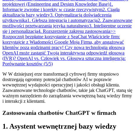
projektowej (Engineering and Design Knowledge Base)
1.
Informacje zwrotne i korekty w czasie rzeczywistym
2. Ciągła
aktualizacja bazy wiedzy
3. Optymalizacja doświadczenia
użytkownika
1. Głębsza integracja i automatyzacja
2. Zaawansowane
możliwości przetwarzania języka naturalnego
3. Inteligentne uczenie
się i personalizacja
4. Rozszerzenie zakresu zastosowania
>>
Rozpocznij bezpłatne korzystanie z SeaChat
Właściciele firm:
korzystajcie z Wiadomości Google Moja Firma, aby angażować
klientów poza godzinami pracy!
Czy nowa technologia głosowa
OpenAI może zastąpić Twoją interaktywną odpowiedź głosową
(IVR)?
OpenAI vs. Człowiek vs. Głosowa sztuczna inteligencja:
Porównanie kosztów (5/5)
W W dzisiejszej erze transformacji cyfrowej firmy stopniowo
dostrzegają ogromny potencjał chatbotów AI w poprawie
wewnętrznej wydajności operacyjnej i jakości obsługi klienta.
Zaawansowane technologie chatbotów, takie jak ChatGPT, staną się
ważnym narzędziem do zarządzania wewnętrzną bazą wiedzy firmy
i interakcji z klientami.
Zastosowania chatbotów ChatGPT w firmach
1. Asystent wewnętrznej bazy wiedzy