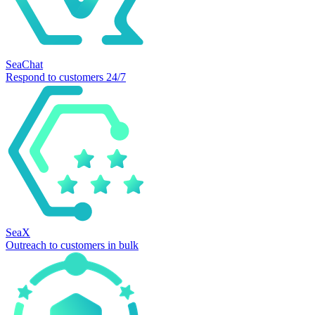
SeaChat
Respond to customers 24/7
SeaX
Outreach to customers in bulk