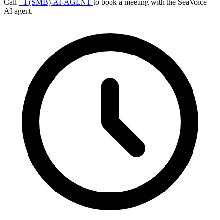
Call
+1 (SMB)-AI-AGENT
to book a meeting with the SeaVoice
AI agent.