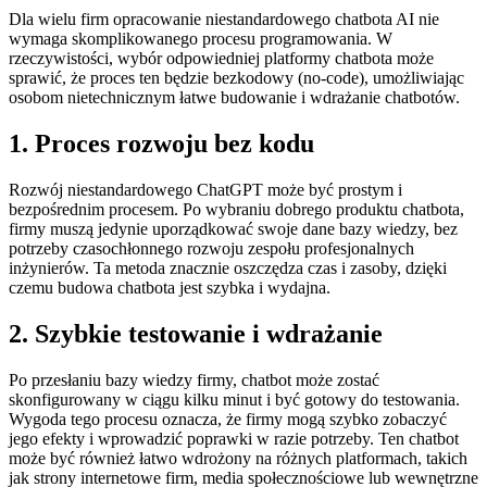
Dla wielu firm opracowanie niestandardowego chatbota AI nie
wymaga skomplikowanego procesu programowania. W
rzeczywistości, wybór odpowiedniej platformy chatbota może
sprawić, że proces ten będzie bezkodowy (no-code), umożliwiając
osobom nietechnicznym łatwe budowanie i wdrażanie chatbotów.
1. Proces rozwoju bez kodu
Rozwój niestandardowego ChatGPT może być prostym i
bezpośrednim procesem. Po wybraniu dobrego produktu chatbota,
firmy muszą jedynie uporządkować swoje dane bazy wiedzy, bez
potrzeby czasochłonnego rozwoju zespołu profesjonalnych
inżynierów. Ta metoda znacznie oszczędza czas i zasoby, dzięki
czemu budowa chatbota jest szybka i wydajna.
2. Szybkie testowanie i wdrażanie
Po przesłaniu bazy wiedzy firmy, chatbot może zostać
skonfigurowany w ciągu kilku minut i być gotowy do testowania.
Wygoda tego procesu oznacza, że firmy mogą szybko zobaczyć
jego efekty i wprowadzić poprawki w razie potrzeby. Ten chatbot
może być również łatwo wdrożony na różnych platformach, takich
jak strony internetowe firm, media społecznościowe lub wewnętrzne