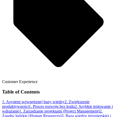
Customer Experience
Table of Contents
1. Asystent wewnętrznej bazy wiedzy
2. Zwiększenie
produktywności
1. Proces rozwoju bez kodu
2. Szybkie testowanie i
wdrażanie
1. Zarządzanie projektami (Project Management)
2.
Zasoby ludzkie (Human Resources)
3. Baza wiedzy inżynierskiej i