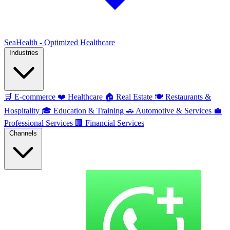
SeaHealth - Optimized Healthcare
Industries
🛒
E-commerce
❤️
Healthcare
🏠
Real Estate
🍽️
Restaurants &
Hospitality
🎓
Education & Training
🚗
Automotive & Services
💼
Professional Services
🏢
Financial Services
Channels