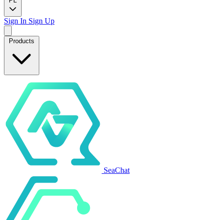
PL
Sign In
Sign Up
Products
SeaChat