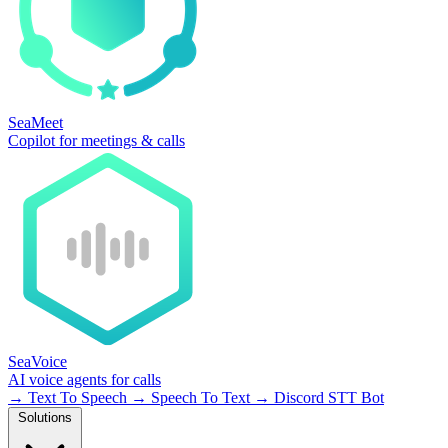
SeaMeet
Copilot for meetings & calls
SeaVoice
AI voice agents for calls
→
Text To Speech
→
Speech To Text
→
Discord STT Bot
Solutions