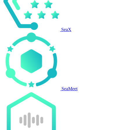
SeaX
SeaMeet