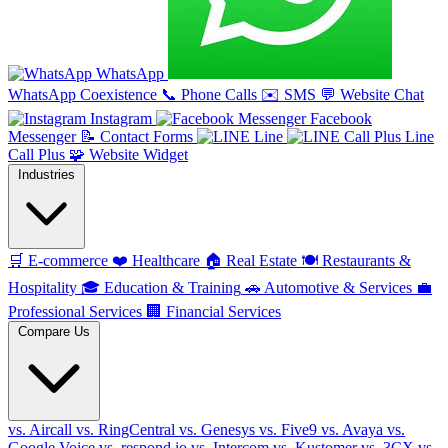
WhatsApp
WhatsApp Coexistence
📞
Phone Calls
✉️
SMS
💬
Website Chat
Instagram
Facebook
Messenger
📝
Contact Forms
Line
Line
Call Plus
🧩
Website Widget
Industries
🛒
E-commerce
❤️
Healthcare
🏠
Real Estate
🍽️
Restaurants &
Hospitality
🎓
Education & Training
🚗
Automotive & Services
💼
Professional Services
🏢
Financial Services
Compare Us
vs. Aircall
vs. RingCentral
vs. Genesys
vs. Five9
vs. Avaya
vs.
Google Voice
vs. respond.io
vs. Intercom
vs. Kustomer
vs. 3CX
vs.