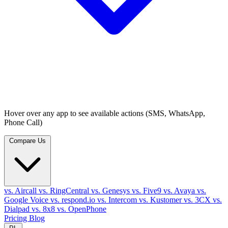
Hover over any app to see available actions (SMS, WhatsApp,
Phone Call)
Compare Us
vs. Aircall
vs. RingCentral
vs. Genesys
vs. Five9
vs. Avaya
vs.
Google Voice
vs. respond.io
vs. Intercom
vs. Kustomer
vs. 3CX
vs.
Dialpad
vs. 8x8
vs. OpenPhone
Pricing
Blog