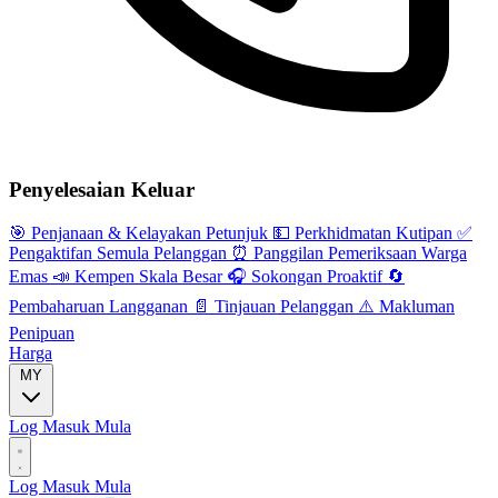
Penyelesaian Keluar
🎯
Penjanaan & Kelayakan Petunjuk
💵
Perkhidmatan Kutipan
✅
Pengaktifan Semula Pelanggan
⏰
Panggilan Pemeriksaan Warga
Emas
📣
Kempen Skala Besar
🎧
Sokongan Proaktif
🔄
Pembaharuan Langganan
📄
Tinjauan Pelanggan
⚠️
Makluman
Penipuan
Harga
MY
Log Masuk
Mula
Log Masuk
Mula