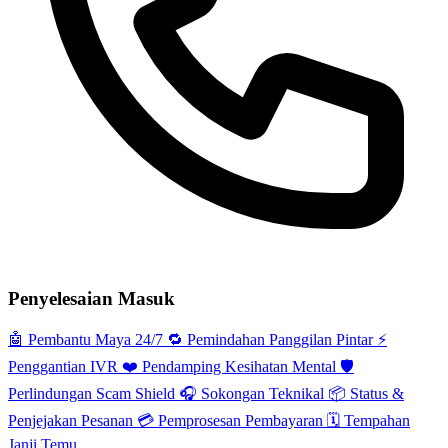
Penyelesaian Masuk
🤖
Pembantu Maya 24/7
🔁
Pemindahan Panggilan Pintar
⚡️
Penggantian IVR
❤️
Pendamping Kesihatan Mental
🛡️
Perlindungan Scam Shield
🎧
Sokongan Teknikal
📦
Status &
Penjejakan Pesanan
💳
Pemprosesan Pembayaran
🗓️
Tempahan
Janji Temu