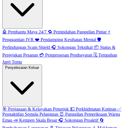
🤖
Pembantu Maya 24/7
🔁
Pemindahan Panggilan Pintar
⚡️
Penggantian IVR
❤️
Pendamping Kesihatan Mental
🛡️
Perlindungan Scam Shield
🎧
Sokongan Teknikal
📦
Status &
Penjejakan Pesanan
💳
Pemprosesan Pembayaran
🗓️
Tempahan
Janji Temu
Penyelesaian Keluar
🎯
Penjanaan & Kelayakan Petunjuk
💵
Perkhidmatan Kutipan
✅
Pengaktifan Semula Pelanggan
⏰
Panggilan Pemeriksaan Warga
Emas
📣
Kempen Skala Besar
🎧
Sokongan Proaktif
🔄
Pembaharuan Langganan
📄
Tinjauan Pelanggan
⚠️
Makluman