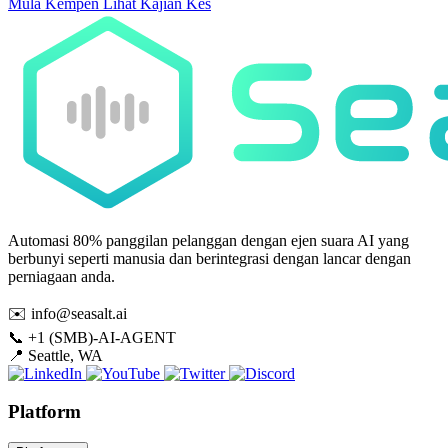
Mula Kempen
Lihat Kajian Kes
Automasi 80% panggilan pelanggan dengan ejen suara AI yang
berbunyi seperti manusia dan berintegrasi dengan lancar dengan
perniagaan anda.
✉️
info@seasalt.ai
📞
+1 (SMB)-AI-AGENT
📍
Seattle, WA
Platform