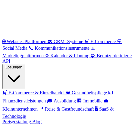
🌐
Website -Plattformen
👥
CRM -Systeme
🛒
E-Commerce
💬
Social Media
📞
Kommunikationsinstrumente
📊
Marketingplattformen
⚙️
Kalender & Planung
🧩
Benutzerdefinierte
API
Lösungen
🛒
E-Commerce & Einzelhandel
❤️
Gesundheitspflege
💵
Finanzdienstleistungen
🎓
Ausbildung
🏢
Immobilie
💼
Kleinunternehmen
📍
Reise & Gastfreundschaft
🖥️
SaaS &
Technologie
Preisgestaltung
Blog