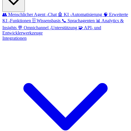
👥
Menschlicher Agent -Chat
🤖
KI -Automatisierung
🧠
Erweiterte
KI -Funktionen
🗄️
Wissensbasis
📞
Sprachagenten
📊
Analytics &
Insights
💬
Omnichannel -Unterstützung
🧩
API- und
Entwicklerwerkzeuge
Integrationen