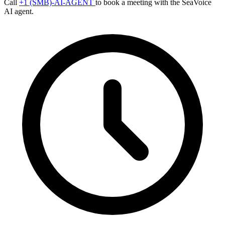
Call
+1 (SMB)-AI-AGENT
to book a meeting with the SeaVoice
AI agent.