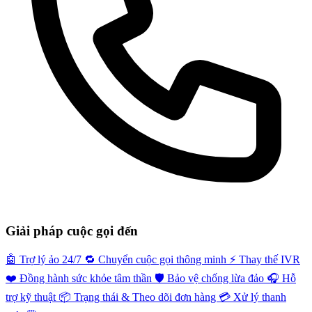
Giải pháp cuộc gọi đến
🤖
Trợ lý ảo 24/7
🔁
Chuyển cuộc gọi thông minh
⚡️
Thay thế IVR
❤️
Đồng hành sức khỏe tâm thần
🛡️
Bảo vệ chống lừa đảo
🎧
Hỗ
trợ kỹ thuật
📦
Trạng thái & Theo dõi đơn hàng
💳
Xử lý thanh