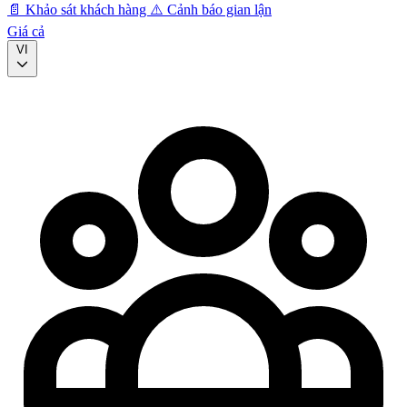
📄
Khảo sát khách hàng
⚠️
Cảnh báo gian lận
Giá cả
VI