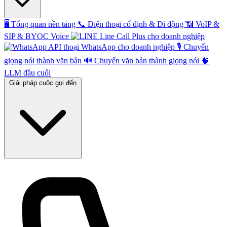
🖥️
Tổng quan nền tảng
📞
Điện thoại cố định & Di động
📶
VoIP &
SIP & BYOC Voice
Line Call Plus cho doanh nghiệp
API thoại WhatsApp cho doanh nghiệp
🎙️
Chuyển
giọng nói thành văn bản
🔊
Chuyển văn bản thành giọng nói
🧠
LLM đầu cuối
Giải pháp cuộc gọi đến