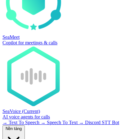
SeaMeet
Copilot for meetings & calls
SeaVoice
(Current)
AI voice agents for calls
→
Text To Speech
→
Speech To Text
→
Discord STT Bot
Nền tảng