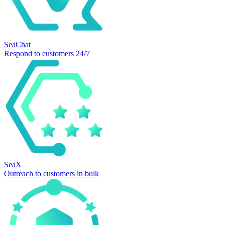
SeaChat
Respond to customers 24/7
SeaX
Outreach to customers in bulk