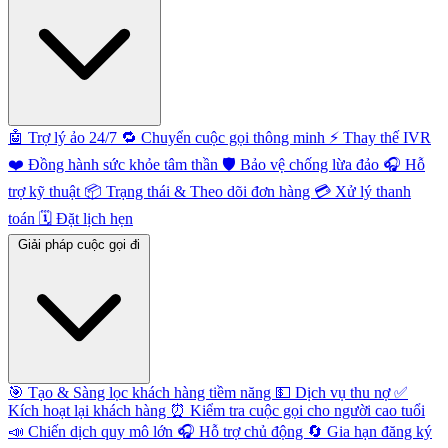
🤖
Trợ lý ảo 24/7
🔁
Chuyển cuộc gọi thông minh
⚡️
Thay thế IVR
❤️
Đồng hành sức khỏe tâm thần
🛡️
Bảo vệ chống lừa đảo
🎧
Hỗ
trợ kỹ thuật
📦
Trạng thái & Theo dõi đơn hàng
💳
Xử lý thanh
toán
🗓️
Đặt lịch hẹn
Giải pháp cuộc gọi đi
🎯
Tạo & Sàng lọc khách hàng tiềm năng
💵
Dịch vụ thu nợ
✅
Kích hoạt lại khách hàng
⏰
Kiểm tra cuộc gọi cho người cao tuổi
📣
Chiến dịch quy mô lớn
🎧
Hỗ trợ chủ động
🔄
Gia hạn đăng ký