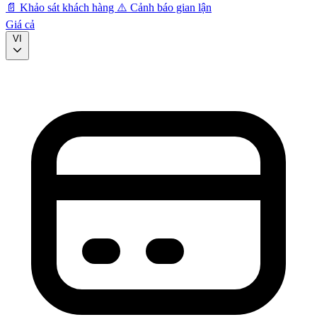
📄
Khảo sát khách hàng
⚠️
Cảnh báo gian lận
Giá cả
VI