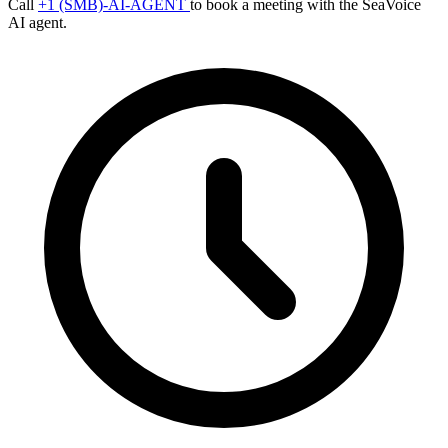
Call
+1 (SMB)-AI-AGENT
to book a meeting with the SeaVoice
AI agent.