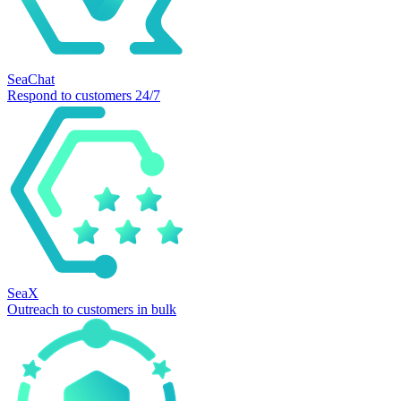
SeaChat
Respond to customers 24/7
SeaX
Outreach to customers in bulk