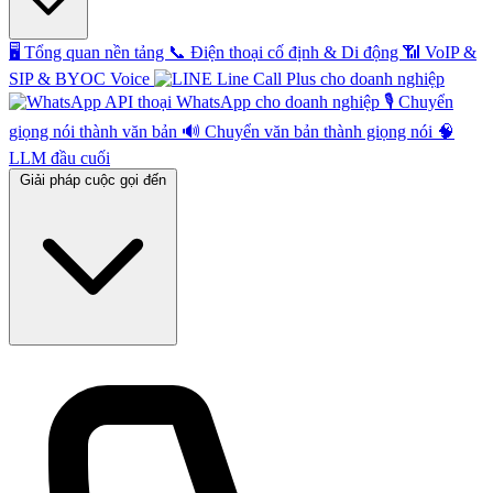
🖥️
Tổng quan nền tảng
📞
Điện thoại cố định & Di động
📶
VoIP &
SIP & BYOC Voice
Line Call Plus cho doanh nghiệp
API thoại WhatsApp cho doanh nghiệp
🎙️
Chuyển
giọng nói thành văn bản
🔊
Chuyển văn bản thành giọng nói
🧠
LLM đầu cuối
Giải pháp cuộc gọi đến