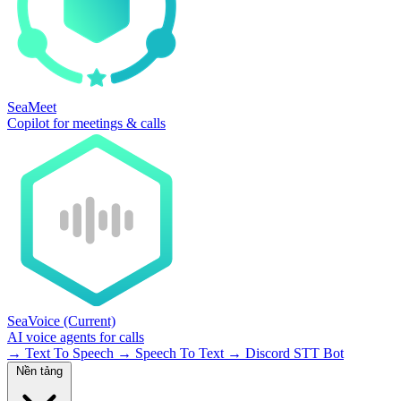
SeaMeet
Copilot for meetings & calls
SeaVoice
(Current)
AI voice agents for calls
→
Text To Speech
→
Speech To Text
→
Discord STT Bot
Nền tảng