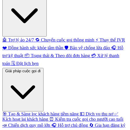
🤖
Trợ lý ảo 24/7
🔁
Chuyển cuộc gọi thông minh
⚡️
Thay thế IVR
❤️
Đồng hành sức khỏe tâm thần
🛡️
Bảo vệ chống lừa đảo
🎧
Hỗ
trợ kỹ thuật
📦
Trạng thái & Theo dõi đơn hàng
💳
Xử lý thanh
toán
🗓️
Đặt lịch hẹn
Giải pháp cuộc gọi đi
🎯
Tạo & Sàng lọc khách hàng tiềm năng
💵
Dịch vụ thu nợ
✅
Kích hoạt lại khách hàng
⏰
Kiểm tra cuộc gọi cho người cao tuổi
📣
Chiến dịch quy mô lớn
🎧
Hỗ trợ chủ động
🔄
Gia hạn đăng ký