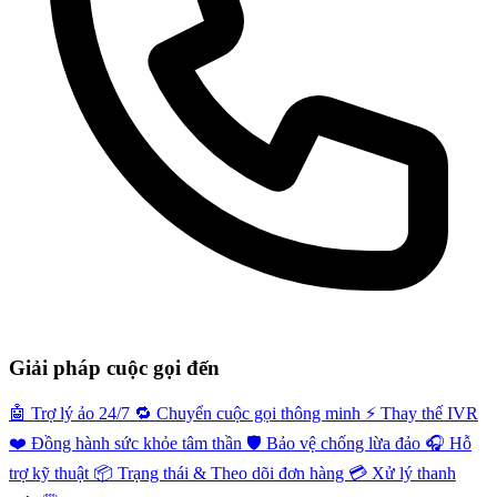
Giải pháp cuộc gọi đến
🤖
Trợ lý ảo 24/7
🔁
Chuyển cuộc gọi thông minh
⚡️
Thay thế IVR
❤️
Đồng hành sức khỏe tâm thần
🛡️
Bảo vệ chống lừa đảo
🎧
Hỗ
trợ kỹ thuật
📦
Trạng thái & Theo dõi đơn hàng
💳
Xử lý thanh