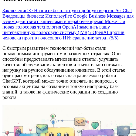
Заключение
>> Начните бесплатную пробную версию SeaChat
Владельцы бизнеса: Используйте Google Business Messages для
взаимодействия с клиентами в нерабочее время!
Может ли
новая голосовая технология OpenAI заменить вашу
интерактивную голосовую систему (IVR)?
OpenAI против
человека против голосового ИИ: сравнение затрат (5/5)
С быстрым развитием технологий чат-боты стали
незаменимым инструментом в различных отраслях. Они
способны предоставлять мгновенные ответы, улучшать
качество обслуживания клиентов и значительно снижать
нагрузку на ручное обслуживание клиентов. В этой статье
будет рассмотрено, как создать настраиваемого робота
ChatGPT, который может точно отвечать на вопросы, с
особым акцентом на создание и тонкую настройку базы
знаний, а также на фактические операции по созданию
робота.