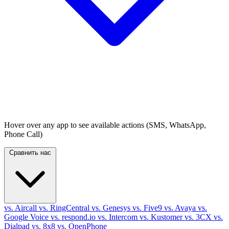
Hover over any app to see available actions (SMS, WhatsApp,
Phone Call)
Сравнить нас
vs. Aircall
vs. RingCentral
vs. Genesys
vs. Five9
vs. Avaya
vs.
Google Voice
vs. respond.io
vs. Intercom
vs. Kustomer
vs. 3CX
vs.
Dialpad
vs. 8x8
vs. OpenPhone