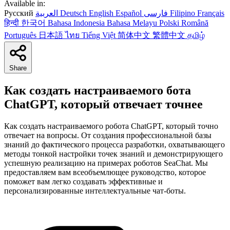
Available in:
Русский
العربية
Deutsch
English
Español
فارسی
Filipino
Français
हिन्दी
한국어
Bahasa Indonesia
Bahasa Melayu
Polski
Română
Português
日本語
ไทย
Tiếng Việt
简体中文
繁體中文
தமிழ்
Share
Как создать настраиваемого бота
ChatGPT, который отвечает точнее
Как создать настраиваемого робота ChatGPT, который точно
отвечает на вопросы. От создания профессиональной базы
знаний до фактического процесса разработки, охватывающего
методы тонкой настройки точек знаний и демонстрирующего
успешную реализацию на примерах роботов SeaChat. Мы
предоставляем вам всеобъемлющее руководство, которое
поможет вам легко создавать эффективные и
персонализированные интеллектуальные чат-боты.