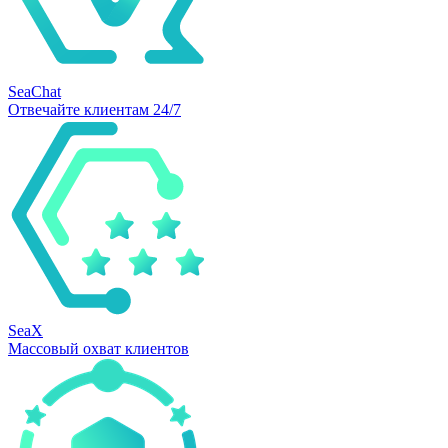
SeaChat
Отвечайте клиентам 24/7
SeaX
Массовый охват клиентов