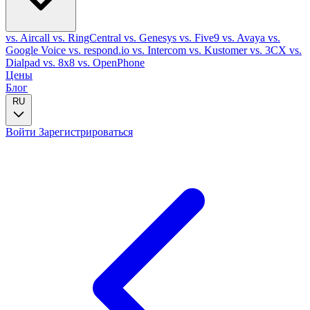
vs. Aircall
vs. RingCentral
vs. Genesys
vs. Five9
vs. Avaya
vs.
Google Voice
vs. respond.io
vs. Intercom
vs. Kustomer
vs. 3CX
vs.
Dialpad
vs. 8x8
vs. OpenPhone
Цены
Блог
RU
Войти
Зарегистрироваться