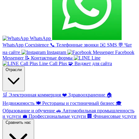
WhatsApp
WhatsApp Coexistence
📞
Телефонные звонки
✉️
SMS
💬
Чат
на сайте
Instagram
Facebook
Messenger
📝
Контактные формы
Line
Line Call Plus
🧩
Виджет для сайта
Отрасли
🛒
Электронная коммерция
❤️
Здравоохранение
🏠
Недвижимость
🍽️
Рестораны и гостиничный бизнес
🎓
Образование и обучение
🚗
Автомобильная промышленность
и услуги
💼
Профессиональные услуги
🏢
Финансовые услуги
Сравнить нас