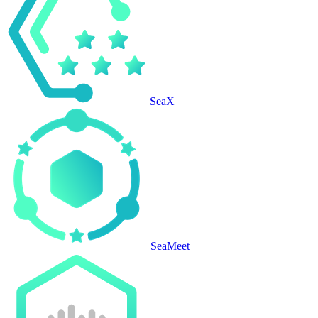
SeaX
SeaMeet