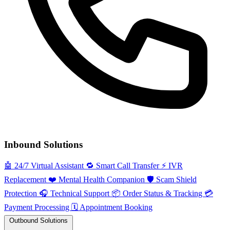
Inbound Solutions
🤖
24/7 Virtual Assistant
🔁
Smart Call Transfer
⚡️
IVR
Replacement
❤️
Mental Health Companion
🛡️
Scam Shield
Protection
🎧
Technical Support
📦
Order Status & Tracking
💳
Payment Processing
🗓️
Appointment Booking
Outbound Solutions