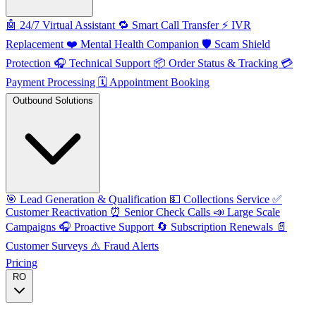
🤖
24/7 Virtual Assistant
🔁
Smart Call Transfer
⚡️
IVR
Replacement
❤️
Mental Health Companion
🛡️
Scam Shield
Protection
🎧
Technical Support
📦
Order Status & Tracking
💳
Payment Processing
🗓️
Appointment Booking
Outbound Solutions
🎯
Lead Generation & Qualification
💵
Collections Service
✅
Customer Reactivation
⏰
Senior Check Calls
📣
Large Scale
Campaigns
🎧
Proactive Support
🔄
Subscription Renewals
📄
Customer Surveys
⚠️
Fraud Alerts
Pricing
RO