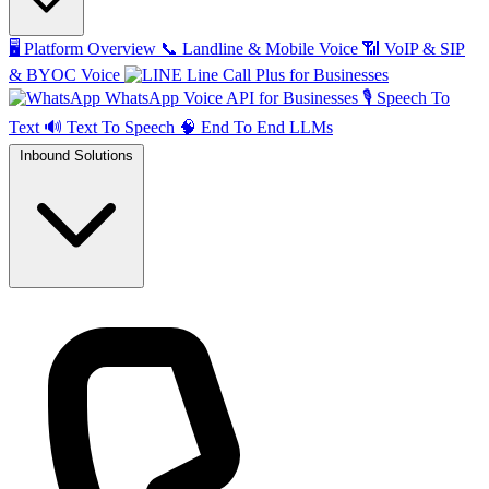
🖥️
Platform Overview
📞
Landline & Mobile Voice
📶
VoIP & SIP
& BYOC Voice
Line Call Plus for Businesses
WhatsApp Voice API for Businesses
🎙️
Speech To
Text
🔊
Text To Speech
🧠
End To End LLMs
Inbound Solutions