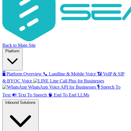
Back to Main Site
Platform
🖥️
Platform Overview
📞
Landline & Mobile Voice
📶
VoIP & SIP
& BYOC Voice
Line Call Plus for Businesses
WhatsApp Voice API for Businesses
🎙️
Speech To
Text
🔊
Text To Speech
🧠
End To End LLMs
Inbound Solutions