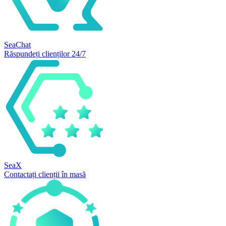
SeaChat
Răspundeți clienților 24/7
SeaX
Contactați clienții în masă