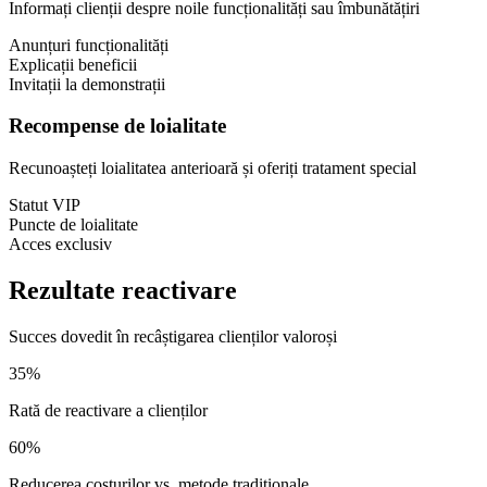
Informați clienții despre noile funcționalități sau îmbunătățiri
Anunțuri funcționalități
Explicații beneficii
Invitații la demonstrații
Recompense de loialitate
Recunoașteți loialitatea anterioară și oferiți tratament special
Statut VIP
Puncte de loialitate
Acces exclusiv
Rezultate reactivare
Succes dovedit în recâștigarea clienților valoroși
35%
Rată de reactivare a clienților
60%
Reducerea costurilor vs. metode tradiționale