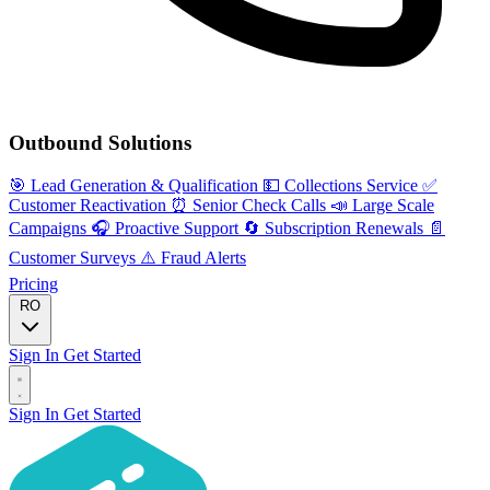
Outbound Solutions
🎯
Lead Generation & Qualification
💵
Collections Service
✅
Customer Reactivation
⏰
Senior Check Calls
📣
Large Scale
Campaigns
🎧
Proactive Support
🔄
Subscription Renewals
📄
Customer Surveys
⚠️
Fraud Alerts
Pricing
RO
Sign In
Get Started
Sign In
Get Started