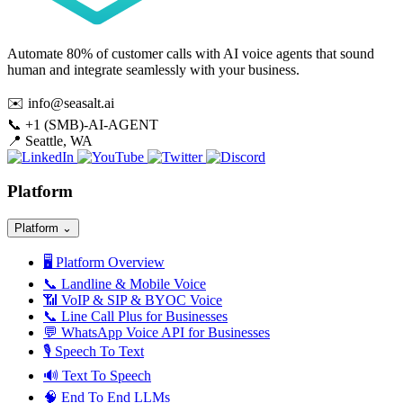
Automate 80% of customer calls with AI voice agents that sound
human and integrate seamlessly with your business.
✉️
info@seasalt.ai
📞
+1 (SMB)-AI-AGENT
📍
Seattle, WA
Platform
Platform
⌄
🖥️
Platform Overview
📞
Landline & Mobile Voice
📶
VoIP & SIP & BYOC Voice
📞
Line Call Plus for Businesses
💬
WhatsApp Voice API for Businesses
🎙️
Speech To Text
🔊
Text To Speech
🧠
End To End LLMs