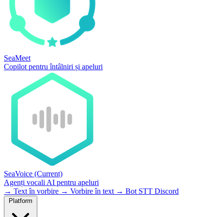
SeaMeet
Copilot pentru întâlniri și apeluri
SeaVoice
(Current)
Agenți vocali AI pentru apeluri
→
Text în vorbire
→
Vorbire în text
→
Bot STT Discord
Platform