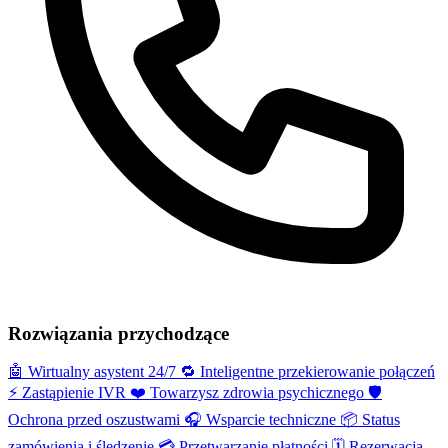
Rozwiązania przychodzące
🤖
Wirtualny asystent 24/7
🔁
Inteligentne przekierowanie połączeń
⚡️
Zastąpienie IVR
❤️
Towarzysz zdrowia psychicznego
🛡️
Ochrona przed oszustwami
🎧
Wsparcie techniczne
📦
Status
zamówienia i śledzenie
💳
Przetwarzanie płatności
🗓️
Rezerwacja