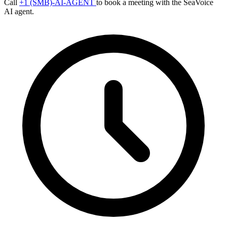
Call
+1 (SMB)-AI-AGENT
to book a meeting with the SeaVoice
AI agent.