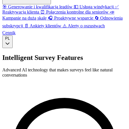
🎯
Generowanie i kwalifikacja leadów
💵
Usługa windykacji
✅
Reaktywacja klienta
⏰
Połączenia kontrolne dla seniorów
📣
Kampanie na dużą skalę
🎧
Proaktywne wsparcie
🔄
Odnowienia
subskrypcji
📄
Ankiety klientów
⚠️
Alerty o oszustwach
Cennik
PL
Intelligent Survey Features
Advanced AI technology that makes surveys feel like natural
conversations