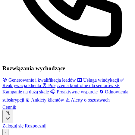
Rozwiązania wychodzące
🎯
Generowanie i kwalifikacja leadów
💵
Usługa windykacji
✅
Reaktywacja klienta
⏰
Połączenia kontrolne dla seniorów
📣
Kampanie na dużą skalę
🎧
Proaktywne wsparcie
🔄
Odnowienia
subskrypcji
📄
Ankiety klientów
⚠️
Alerty o oszustwach
Cennik
PL
Zaloguj się
Rozpocznij