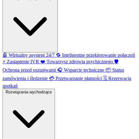
🤖
Wirtualny asystent 24/7
🔁
Inteligentne przekierowanie połączeń
⚡️
Zastąpienie IVR
❤️
Towarzysz zdrowia psychicznego
🛡️
Ochrona przed oszustwami
🎧
Wsparcie techniczne
📦
Status
zamówienia i śledzenie
💳
Przetwarzanie płatności
🗓️
Rezerwacja
spotkań
Rozwiązania wychodzące