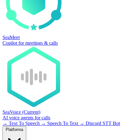
SeaMeet
Copilot for meetings & calls
SeaVoice
(Current)
AI voice agents for calls
→
Text To Speech
→
Speech To Text
→
Discord STT Bot
Platforma