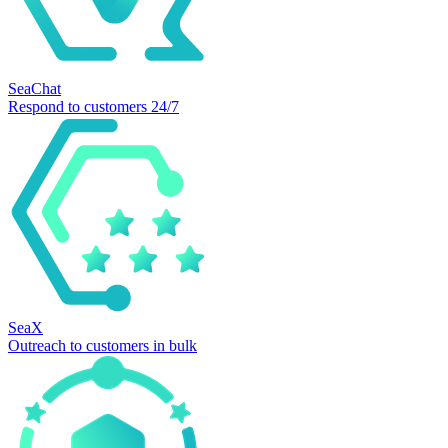
SeaChat
Respond to customers 24/7
SeaX
Outreach to customers in bulk