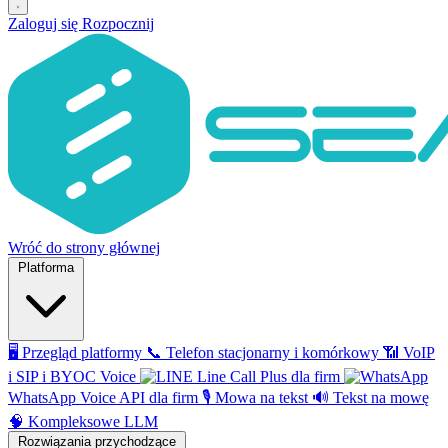
Zaloguj się
Rozpocznij
Wróć do strony głównej
Platforma
🖥️
Przegląd platformy
📞
Telefon stacjonarny i komórkowy
📶
VoIP
i SIP i BYOC Voice
Line Call Plus dla firm
WhatsApp Voice API dla firm
🎙️
Mowa na tekst
🔊
Tekst na mowę
🧠
Kompleksowe LLM
Rozwiązania przychodzące