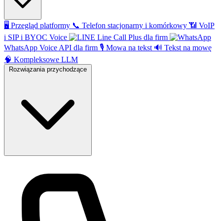
🖥️
Przegląd platformy
📞
Telefon stacjonarny i komórkowy
📶
VoIP
i SIP i BYOC Voice
Line Call Plus dla firm
WhatsApp Voice API dla firm
🎙️
Mowa na tekst
🔊
Tekst na mowę
🧠
Kompleksowe LLM
Rozwiązania przychodzące