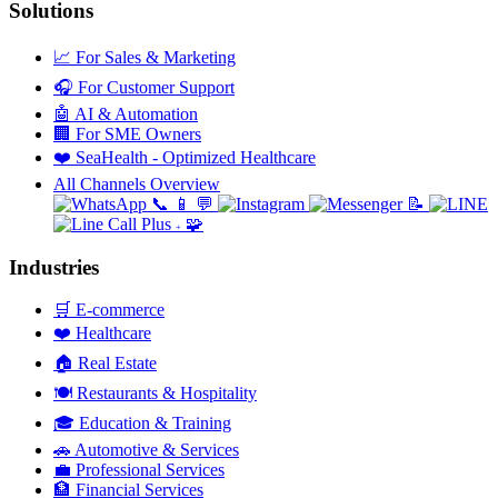
Solutions
📈
For Sales & Marketing
🎧
For Customer Support
🤖
AI & Automation
🏢
For SME Owners
❤️
SeaHealth - Optimized Healthcare
All Channels Overview
📞
📱
💬
📝
🧩
+
Industries
🛒
E-commerce
❤️
Healthcare
🏠
Real Estate
🍽️
Restaurants & Hospitality
🎓
Education & Training
🚗
Automotive & Services
💼
Professional Services
🏦
Financial Services