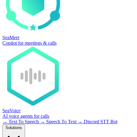
SeaMeet
Copilot for meetings & calls
SeaVoice
AI voice agents for calls
→
Text To Speech
→
Speech To Text
→
Discord STT Bot
Solutions