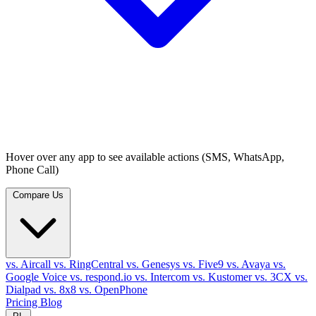
Hover over any app to see available actions (SMS, WhatsApp,
Phone Call)
Compare Us
vs. Aircall
vs. RingCentral
vs. Genesys
vs. Five9
vs. Avaya
vs.
Google Voice
vs. respond.io
vs. Intercom
vs. Kustomer
vs. 3CX
vs.
Dialpad
vs. 8x8
vs. OpenPhone
Pricing
Blog