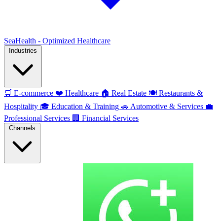
SeaHealth - Optimized Healthcare
Industries
🛒
E-commerce
❤️
Healthcare
🏠
Real Estate
🍽️
Restaurants &
Hospitality
🎓
Education & Training
🚗
Automotive & Services
💼
Professional Services
🏢
Financial Services
Channels