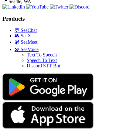
📍
Seattle, WA
Products
💬
SeaChat
👥
SeaX
📹
SeaMeet
🎤
SeaVoice
Text To Speech
Speech To Text
Discord STT Bot