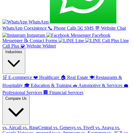
WhatsApp
WhatsApp Coexistence
📞
Phone Calls
✉️
SMS
💬
Website Chat
Instagram
Facebook
Messenger
📝
Contact Forms
Line
Line
Call Plus
🧩
Website Widget
Industries
🛒
E-commerce
❤️
Healthcare
🏠
Real Estate
🍽️
Restaurants &
Hospitality
🎓
Education & Training
🚗
Automotive & Services
💼
Professional Services
🏢
Financial Services
Compare Us
vs. Aircall
vs. RingCentral
vs. Genesys
vs. Five9
vs. Avaya
vs.
Google Voice
vs. respond.io
vs. Intercom
vs. Kustomer
vs. 3CX
vs.