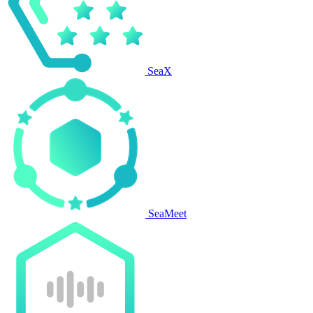
SeaX
SeaMeet