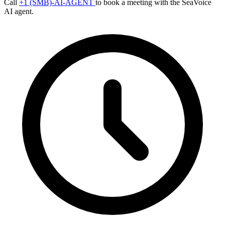
Call
+1 (SMB)-AI-AGENT
to book a meeting with the SeaVoice
AI agent.