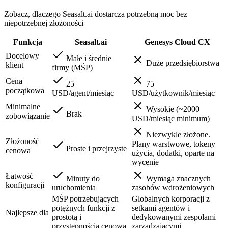
Zobacz, dlaczego Seasalt.ai dostarcza potrzebną moc bez
niepotrzebnej złożoności
Funkcja
Seasalt.ai
Genesys Cloud CX
Docelowy
Małe i średnie
Duże przedsiębiorstwa
klient
firmy (MŚP)
Cena
25
75
początkowa
USD/agent/miesiąc
USD/użytkownik/miesiąc
Minimalne
Wysokie (~2000
Brak
zobowiązanie
USD/miesiąc minimum)
Niezwykle złożone.
Złożoność
Plany warstwowe, tokeny
Proste i przejrzyste
cenowa
użycia, dodatki, oparte na
wycenie
Łatwość
Minuty do
Wymaga znacznych
konfiguracji
uruchomienia
zasobów wdrożeniowych
MŚP potrzebujących
Globalnych korporacji z
potężnych funkcji z
setkami agentów i
Najlepsze dla
prostotą i
dedykowanymi zespołami
przystępnością cenową
zarządzającymi