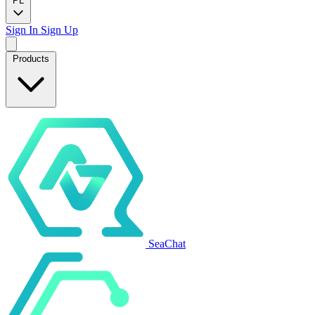
PL
Sign In
Sign Up
Products
SeaChat