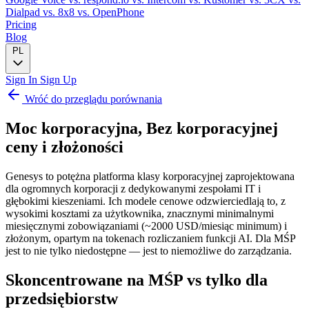
Dialpad
vs. 8x8
vs. OpenPhone
Pricing
Blog
PL
Sign In
Sign Up
Wróć do przeglądu porównania
Moc korporacyjna,
Bez korporacyjnej
ceny i złożoności
Genesys to potężna platforma klasy korporacyjnej zaprojektowana
dla ogromnych korporacji z dedykowanymi zespołami IT i
głębokimi kieszeniami. Ich modele cenowe odzwierciedlają to, z
wysokimi kosztami za użytkownika, znacznymi minimalnymi
miesięcznymi zobowiązaniami (~2000 USD/miesiąc minimum) i
złożonym, opartym na tokenach rozliczaniem funkcji AI. Dla MŚP
jest to nie tylko niedostępne — jest to niemożliwe do zarządzania.
Skoncentrowane na MŚP vs tylko dla
przedsiębiorstw