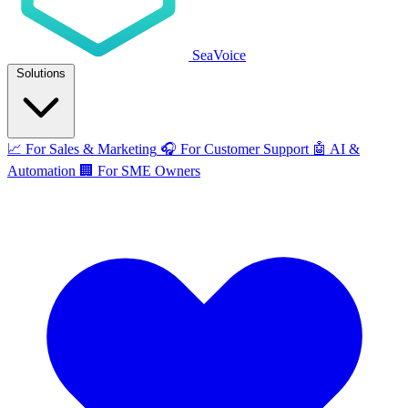
SeaVoice
Solutions
📈
For Sales & Marketing
🎧
For Customer Support
🤖
AI &
Automation
🏢
For SME Owners