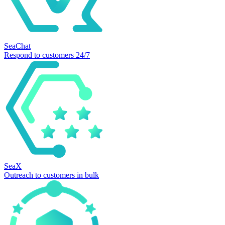
SeaChat
Respond to customers 24/7
SeaX
Outreach to customers in bulk