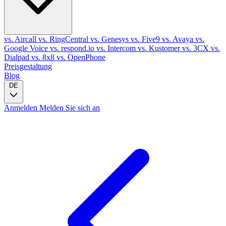
vs. Aircall
vs. RingCentral
vs. Genesys
vs. Five9
vs. Avaya
vs.
Google Voice
vs. respond.io
vs. Intercom
vs. Kustomer
vs. 3CX
vs.
Dialpad
vs. 8x8
vs. OpenPhone
Preisgestaltung
Blog
DE
Anmelden
Melden Sie sich an