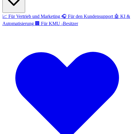
📈
Für Vertrieb und Marketing
🎧
Für den Kundensupport
🤖
KI &
Automatisierung
🏢
Für KMU -Besitzer