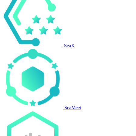
SeaX
SeaMeet