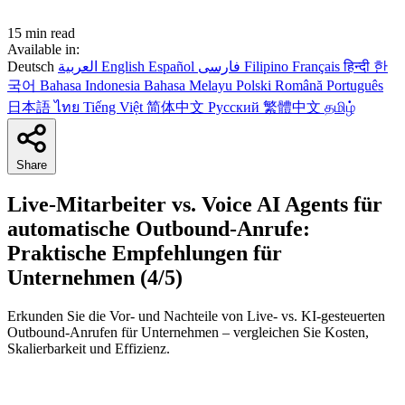
15 min read
Available in:
Deutsch
العربية
English
Español
فارسی
Filipino
Français
हिन्दी
한
국어
Bahasa Indonesia
Bahasa Melayu
Polski
Română
Português
日本語
ไทย
Tiếng Việt
简体中文
Русский
繁體中文
தமிழ்
Share
Live-Mitarbeiter vs. Voice AI Agents für
automatische Outbound-Anrufe:
Praktische Empfehlungen für
Unternehmen (4/5)
Erkunden Sie die Vor- und Nachteile von Live- vs. KI-gesteuerten
Outbound-Anrufen für Unternehmen – vergleichen Sie Kosten,
Skalierbarkeit und Effizienz.