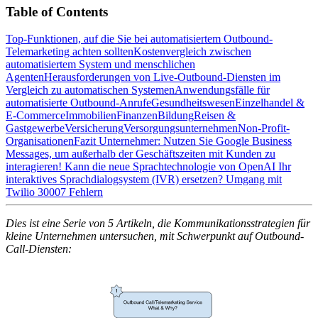
Table of Contents
Top-Funktionen, auf die Sie bei automatisiertem Outbound-
Telemarketing achten sollten
Kostenvergleich zwischen
automatisiertem System und menschlichen
Agenten
Herausforderungen von Live-Outbound-Diensten im
Vergleich zu automatischen Systemen
Anwendungsfälle für
automatisierte Outbound-Anrufe
Gesundheitswesen
Einzelhandel &
E-Commerce
Immobilien
Finanzen
Bildung
Reisen &
Gastgewerbe
Versicherung
Versorgungsunternehmen
Non-Profit-
Organisationen
Fazit
Unternehmer: Nutzen Sie Google Business
Messages, um außerhalb der Geschäftszeiten mit Kunden zu
interagieren!
Kann die neue Sprachtechnologie von OpenAI Ihr
interaktives Sprachdialogsystem (IVR) ersetzen?
Umgang mit
Twilio 30007 Fehlern
Dies ist eine Serie von 5 Artikeln, die Kommunikationsstrategien für
kleine Unternehmen untersuchen, mit Schwerpunkt auf Outbound-
Call-Diensten: