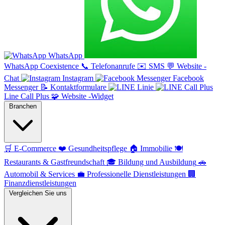
WhatsApp
WhatsApp Coexistence
📞
Telefonanrufe
✉️
SMS
💬
Website -
Chat
Instagram
Facebook
Messenger
📝
Kontaktformulare
Linie
Line Call Plus
🧩
Website -Widget
Branchen
🛒
E-Commerce
❤️
Gesundheitspflege
🏠
Immobilie
🍽️
Restaurants & Gastfreundschaft
🎓
Bildung und Ausbildung
🚗
Automobil & Services
💼
Professionelle Dienstleistungen
🏢
Finanzdienstleistungen
Vergleichen Sie uns