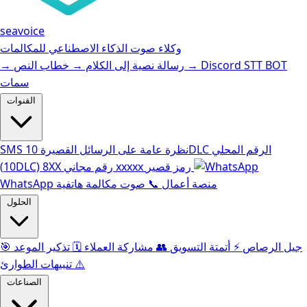
seavoice
وكلاء صوت الذكاء الاصطناعي للمكالمات
Discord STT BOT
→
خطاب النص
رسالة نصية إلى الكلام
→
→
سمات
القنوات
الرقم المحلي
10DLC
نظرة عامة على الرسائل القصيرة
SMS
رمز قصير
xxxxx
رقم مجاني
8XX
(10DLC)
WhatsApp منصة أعمال
📞
صوت مكالمة هاتفية
الحلول
جيل الرصاص
⚡️
أتمتة التسويق
👥
مشاركة العملاء
🗓️
تذكير الموعد
🎯
⚠️
تنبيهات الطوارئ
الصناعات