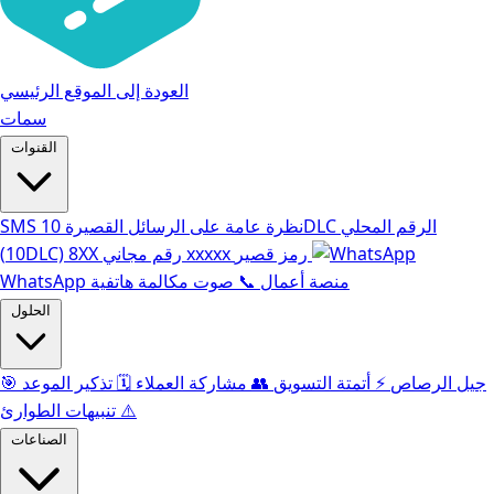
العودة إلى الموقع الرئيسي
سمات
القنوات
الرقم المحلي
10DLC
نظرة عامة على الرسائل القصيرة
SMS
رمز قصير
xxxxx
رقم مجاني
8XX
(10DLC)
WhatsApp منصة أعمال
📞
صوت مكالمة هاتفية
الحلول
جيل الرصاص
⚡️
أتمتة التسويق
👥
مشاركة العملاء
🗓️
تذكير الموعد
🎯
⚠️
تنبيهات الطوارئ
الصناعات