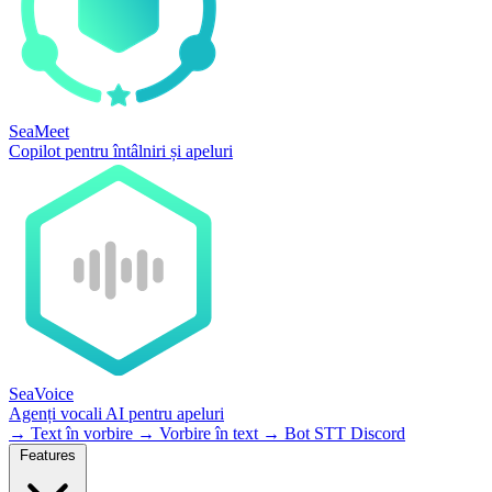
SeaMeet
Copilot pentru întâlniri și apeluri
SeaVoice
Agenți vocali AI pentru apeluri
→
Text în vorbire
→
Vorbire în text
→
Bot STT Discord
Features