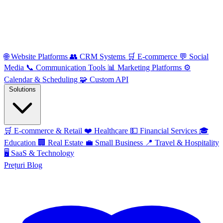
🌐
Website Platforms
👥
CRM Systems
🛒
E-commerce
💬
Social
Media
📞
Communication Tools
📊
Marketing Platforms
⚙️
Calendar & Scheduling
🧩
Custom API
Solutions
🛒
E-commerce & Retail
❤️
Healthcare
💵
Financial Services
🎓
Education
🏢
Real Estate
💼
Small Business
📍
Travel & Hospitality
🖥️
SaaS & Technology
Prețuri
Blog