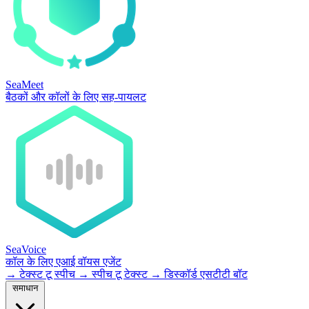
SeaMeet
बैठकों और कॉलों के लिए सह-पायलट
SeaVoice
कॉल के लिए एआई वॉयस एजेंट
→
टेक्स्ट टू स्पीच
→
स्पीच टू टेक्स्ट
→
डिस्कॉर्ड एसटीटी बॉट
समाधान