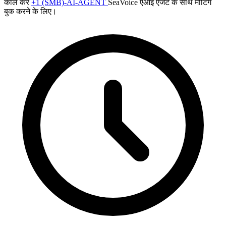
कॉल करें
+1 (SMB)-AI-AGENT
SeaVoice एआई एजेंट के साथ मीटिंग
बुक करने के लिए।