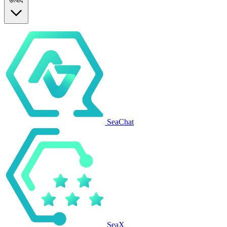
उत्पाद
SeaChat
SeaX