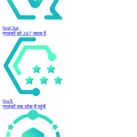
SeaChat
ग्राहकों को 24/7 जवाब दें
SeaX
ग्राहकों तक थोक में पहुंचें