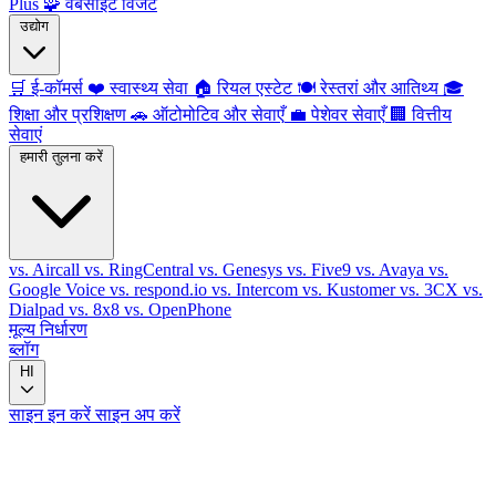
Plus
🧩
वेबसाइट विजेट
उद्योग
🛒
ई-कॉमर्स
❤️
स्वास्थ्य सेवा
🏠
रियल एस्टेट
🍽️
रेस्तरां और आतिथ्य
🎓
शिक्षा और प्रशिक्षण
🚗
ऑटोमोटिव और सेवाएँ
💼
पेशेवर सेवाएँ
🏢
वित्तीय
सेवाएं
हमारी तुलना करें
vs. Aircall
vs. RingCentral
vs. Genesys
vs. Five9
vs. Avaya
vs.
Google Voice
vs. respond.io
vs. Intercom
vs. Kustomer
vs. 3CX
vs.
Dialpad
vs. 8x8
vs. OpenPhone
मूल्य निर्धारण
ब्लॉग
HI
साइन इन करें
साइन अप करें