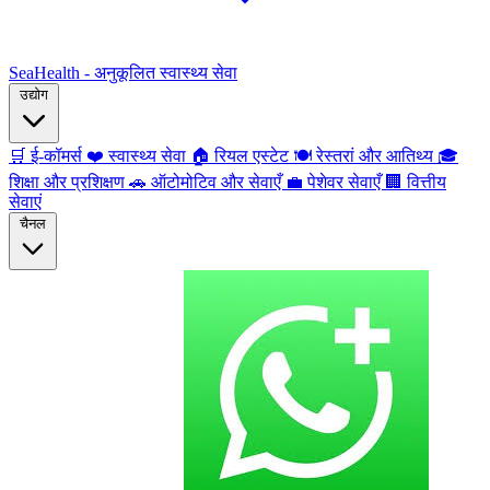
SeaHealth - अनुकूलित स्वास्थ्य सेवा
उद्योग
🛒
ई-कॉमर्स
❤️
स्वास्थ्य सेवा
🏠
रियल एस्टेट
🍽️
रेस्तरां और आतिथ्य
🎓
शिक्षा और प्रशिक्षण
🚗
ऑटोमोटिव और सेवाएँ
💼
पेशेवर सेवाएँ
🏢
वित्तीय
सेवाएं
चैनल