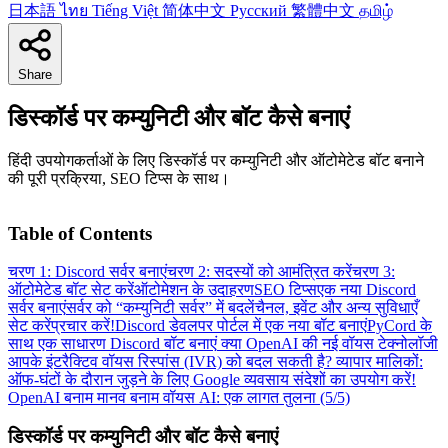
日本語
ไทย
Tiếng Việt
简体中文
Русский
繁體中文
தமிழ்
Share
डिस्कॉर्ड पर कम्युनिटी और बॉट कैसे बनाएं
हिंदी उपयोगकर्ताओं के लिए डिस्कॉर्ड पर कम्युनिटी और ऑटोमेटेड बॉट बनाने
की पूरी प्रक्रिया, SEO टिप्स के साथ।
Table of Contents
चरण 1: Discord सर्वर बनाएं
चरण 2: सदस्यों को आमंत्रित करें
चरण 3:
ऑटोमेटेड बॉट सेट करें
ऑटोमेशन के उदाहरण
SEO टिप्स
एक नया Discord
सर्वर बनाएं
सर्वर को “कम्युनिटी सर्वर” में बदलें
चैनल, इवेंट और अन्य सुविधाएँ
सेट करें
प्रचार करें!
Discord डेवलपर पोर्टल में एक नया बॉट बनाएं
PyCord के
साथ एक साधारण Discord बॉट बनाएं
क्या OpenAI की नई वॉयस टेक्नोलॉजी
आपके इंटरैक्टिव वॉयस रिस्पांस (IVR) को बदल सकती है?
व्यापार मालिकों:
ऑफ-घंटों के दौरान जुड़ने के लिए Google व्यवसाय संदेशों का उपयोग करें!
OpenAI बनाम मानव बनाम वॉयस AI: एक लागत तुलना (5/5)
डिस्कॉर्ड पर कम्युनिटी और बॉट कैसे बनाएं