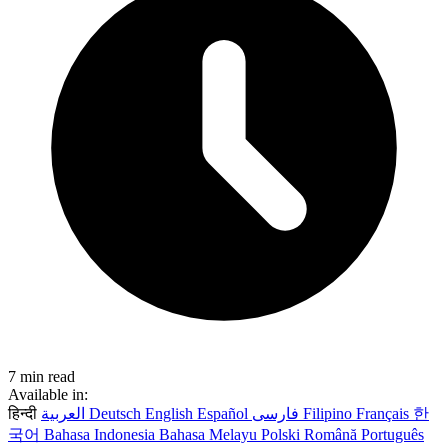
7 min read
Available in:
हिन्दी
العربية
Deutsch
English
Español
فارسی
Filipino
Français
한
국어
Bahasa Indonesia
Bahasa Melayu
Polski
Română
Português