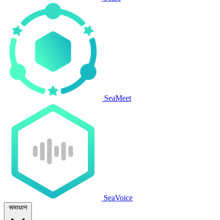
SeaMeet
SeaVoice
समाधान