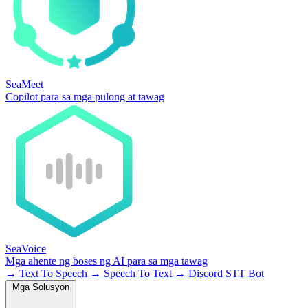
SeaMeet
Copilot para sa mga pulong at tawag
SeaVoice
Mga ahente ng boses ng AI para sa mga tawag
→
Text To Speech
→
Speech To Text
→
Discord STT Bot
Mga Solusyon