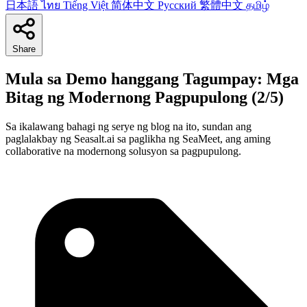
日本語
ไทย
Tiếng Việt
简体中文
Русский
繁體中文
தமிழ்
Share
Mula sa Demo hanggang Tagumpay: Mga
Bitag ng Modernong Pagpupulong (2/5)
Sa ikalawang bahagi ng serye ng blog na ito, sundan ang
paglalakbay ng Seasalt.ai sa paglikha ng SeaMeet, ang aming
collaborative na modernong solusyon sa pagpupulong.