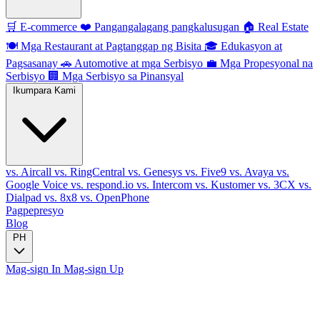
🛒
E-commerce
❤️
Pangangalagang pangkalusugan
🏠
Real Estate
🍽️
Mga Restaurant at Pagtanggap ng Bisita
🎓
Edukasyon at
Pagsasanay
🚗
Automotive at mga Serbisyo
💼
Mga Propesyonal na
Serbisyo
🏢
Mga Serbisyo sa Pinansyal
Ikumpara Kami
vs. Aircall
vs. RingCentral
vs. Genesys
vs. Five9
vs. Avaya
vs.
Google Voice
vs. respond.io
vs. Intercom
vs. Kustomer
vs. 3CX
vs.
Dialpad
vs. 8x8
vs. OpenPhone
Pagpepresyo
Blog
PH
Mag-sign In
Mag-sign Up