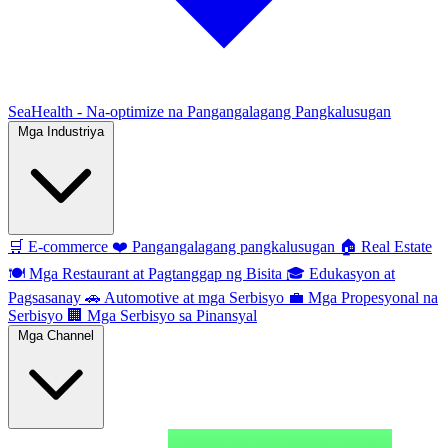
SeaHealth - Na-optimize na Pangangalagang Pangkalusugan
Mga Industriya
🛒
E-commerce
❤️
Pangangalagang pangkalusugan
🏠
Real Estate
🍽️
Mga Restaurant at Pagtanggap ng Bisita
🎓
Edukasyon at
Pagsasanay
🚗
Automotive at mga Serbisyo
💼
Mga Propesyonal na
Serbisyo
🏢
Mga Serbisyo sa Pinansyal
Mga Channel