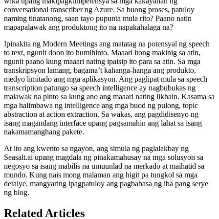
wika upang makipagkumpetensya sa mga kakayahan ng
conversational transcriber ng Azure. Sa buong proses, patuloy
naming tinatanong, saan tayo pupunta mula rito? Paano natin
mapapalawak ang produktong ito na napakahalaga na?
Ipinakita ng Modern Meetings ang matatag na potensyal ng speech
to text, ngunit doon ito humihinto. Maaari itong makinig sa atin,
ngunit paano kung maaari nating ipaisip ito para sa atin. Sa mga
transkripsyon lamang, bagama’t kahanga-hanga ang produkto,
medyo limitado ang mga aplikasyon. Ang paglipat mula sa speech
transcription patungo sa speech intelligence ay nagbubukas ng
malawak na pinto sa kung ano ang maaari nating likhain. Kasama sa
mga halimbawa ng intelligence ang mga buod ng pulong, topic
abstraction at action extraction. Sa wakas, ang pagdidisenyo ng
isang magandang interface upang pagsamahin ang lahat sa isang
nakamamanghang pakete.
At ito ang kwento sa ngayon, ang simula ng paglalakbay ng
Seasalt.ai upang magdala ng pinakamahusay na mga solusyon sa
negosyo sa isang mabilis na umuunlad na merkado at maihatid sa
mundo. Kung nais mong malaman ang higit pa tungkol sa mga
detalye, mangyaring ipagpatuloy ang pagbabasa ng iba pang serye
ng blog.
Related Articles