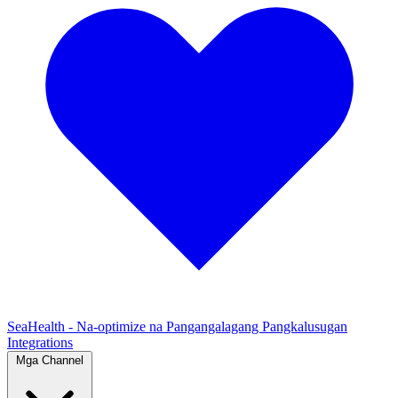
SeaHealth - Na-optimize na Pangangalagang Pangkalusugan
Integrations
Mga Channel