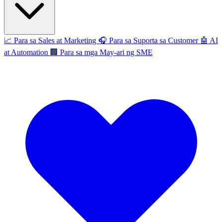
📈
Para sa Sales at Marketing
🎧
Para sa Suporta sa Customer
🤖
AI
at Automation
🏢
Para sa mga May-ari ng SME