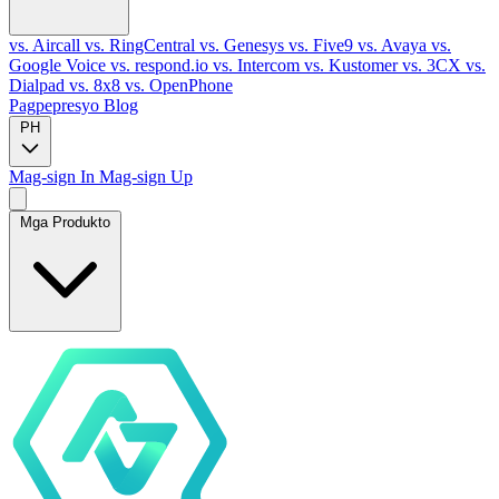
vs. Aircall
vs. RingCentral
vs. Genesys
vs. Five9
vs. Avaya
vs.
Google Voice
vs. respond.io
vs. Intercom
vs. Kustomer
vs. 3CX
vs.
Dialpad
vs. 8x8
vs. OpenPhone
Pagpepresyo
Blog
PH
Mag-sign In
Mag-sign Up
Mga Produkto