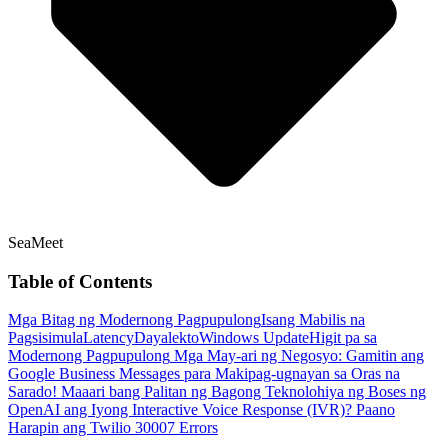
SeaMeet
Table of Contents
Mga Bitag ng Modernong Pagpupulong
Isang Mabilis na
Pagsisimula
Latency
Dayalekto
Windows Update
Higit pa sa
Modernong Pagpupulong
Mga May-ari ng Negosyo: Gamitin ang
Google Business Messages para Makipag-ugnayan sa Oras na
Sarado!
Maaari bang Palitan ng Bagong Teknolohiya ng Boses ng
OpenAI ang Iyong Interactive Voice Response (IVR)?
Paano
Harapin ang Twilio 30007 Errors