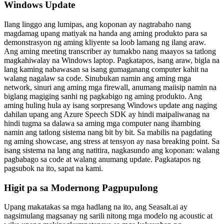
Windows Update
Ilang linggo ang lumipas, ang koponan ay nagtrabaho nang
magdamag upang matiyak na handa ang aming produkto para sa
demonstrasyon ng aming kliyente sa loob lamang ng ilang araw.
Ang aming meeting transcriber ay tumakbo nang maayos sa tatlong
magkahiwalay na Windows laptop. Pagkatapos, isang araw, bigla na
lang kaming nabawasan sa isang gumaganang computer kahit na
walang nagalaw sa code. Sinubukan namin ang aming mga
network, sinuri ang aming mga firewall, anumang maiisip namin na
biglang magiging sanhi ng pagkabigo ng aming produkto. Ang
aming huling hula ay isang sorpresang Windows update ang naging
dahilan upang ang Azure Speech SDK ay hindi maipaliwanag na
hindi tugma sa dalawa sa aming mga computer nang ihambing
namin ang tatlong sistema nang bit by bit. Sa mabilis na pagdating
ng aming showcase, ang stress at tensyon ay nasa breaking point. Sa
isang sistema na lang ang natitira, nagkasundo ang koponan: walang
pagbabago sa code at walang anumang update. Pagkatapos ng
pagsubok na ito, sapat na kami.
Higit pa sa Modernong Pagpupulong
Upang makatakas sa mga hadlang na ito, ang Seasalt.ai ay
nagsimulang magsanay ng sarili nitong mga modelo ng acoustic at