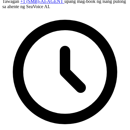
Tawagan
+1 (SMB)-AI-AGENT
upang mag-book ng isang pulong
sa ahente ng SeaVoice AI.