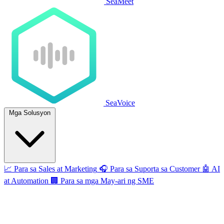
SeaMeet
SeaVoice
Mga Solusyon
📈
Para sa Sales at Marketing
🎧
Para sa Suporta sa Customer
🤖
AI
at Automation
🏢
Para sa mga May-ari ng SME