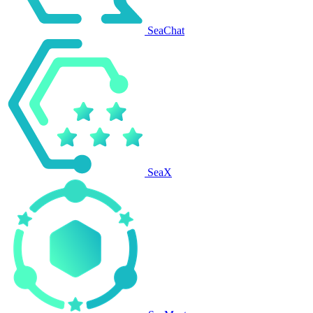
SeaChat
SeaX