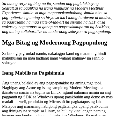
Sa buong serye ng blog na ito, sundan ang paglalakbay ng
Seasalt.ai sa paglikha ng isang mahusay na Modern Meetings
Experience, simula sa mga mapagpakumbabang simula nito, sa
pag-optimize ng aming serbisyo sa iba’t ibang hardware at modelo,
sa pagsasama ng mga state-of-the-art na sistema ng NLP at sa
wakas ay nagtatapos sa ganap na pagsasakatuparan ng SeaMeet,
ang aming collaborative na modernong solusyon sa pagpupulong.
Mga Bitag ng Modernong Pagpupulong
Sa buong pag-unlad namin, nakatagpo kami ng maraming hindi
mahuhulaan na mga hadlang nang walang malinaw na sanhi o
solusyon.
Isang Mabilis na Pagsisimula
Ang unang balakid ay ang pagpapatakbo ng aming mga tool.
Nagbigay ang Azure ng isang sample ng Modern Meetings na
ikinatuwa namin na tugma sa Linux, ngunit nalaman namin na ang
paggamit ng SDK sa Windows upang patakbuhin ang demo ay mas
madali — well, produkto ng Microsoft ito pagkatapos ng lahat.
Matapos ang maraming nabigong pagtatangka upang patakbuhin
ang ibinigay na sample sa Linux, sa huli ay kinailangan naming
iwanan ang landas na iyon at lumipat sa Windows. Sa wakas ay