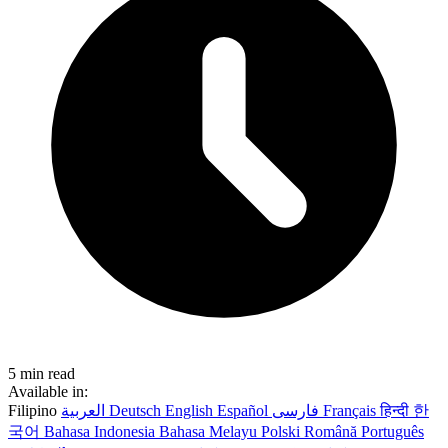
5 min read
Available in:
Filipino
العربية
Deutsch
English
Español
فارسی
Français
हिन्दी
한
국어
Bahasa Indonesia
Bahasa Melayu
Polski
Română
Português