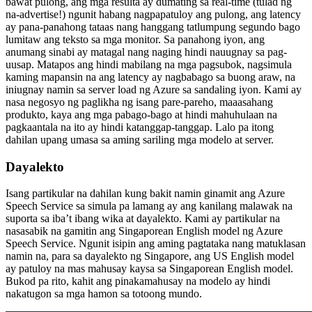
bawat pulong, ang mga resulta ay dumating sa real-time (tulad ng
na-advertise!) ngunit habang nagpapatuloy ang pulong, ang latency
ay pana-panahong tataas nang hanggang tatlumpung segundo bago
lumitaw ang teksto sa mga monitor. Sa panahong iyon, ang
anumang sinabi ay matagal nang naging hindi nauugnay sa pag-
uusap. Matapos ang hindi mabilang na mga pagsubok, nagsimula
kaming mapansin na ang latency ay nagbabago sa buong araw, na
iniugnay namin sa server load ng Azure sa sandaling iyon. Kami ay
nasa negosyo ng paglikha ng isang pare-pareho, maaasahang
produkto, kaya ang mga pabago-bago at hindi mahuhulaan na
pagkaantala na ito ay hindi katanggap-tanggap. Lalo pa itong
dahilan upang umasa sa aming sariling mga modelo at server.
Dayalekto
Isang partikular na dahilan kung bakit namin ginamit ang Azure
Speech Service sa simula pa lamang ay ang kanilang malawak na
suporta sa iba’t ibang wika at dayalekto. Kami ay partikular na
nasasabik na gamitin ang Singaporean English model ng Azure
Speech Service. Ngunit isipin ang aming pagtataka nang matuklasan
namin na, para sa dayalekto ng Singapore, ang US English model
ay patuloy na mas mahusay kaysa sa Singaporean English model.
Bukod pa rito, kahit ang pinakamahusay na modelo ay hindi
nakatugon sa mga hamon sa totoong mundo.