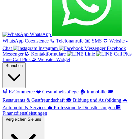
WhatsApp
WhatsApp Coexistence
📞
Telefonanrufe
✉️
SMS
💬
Website -
Chat
Instagram
Facebook
Messenger
📝
Kontaktformulare
Linie
Line Call Plus
🧩
Website -Widget
Branchen
🛒
E-Commerce
❤️
Gesundheitspflege
🏠
Immobilie
🍽️
Restaurants & Gastfreundschaft
🎓
Bildung und Ausbildung
🚗
Automobil & Services
💼
Professionelle Dienstleistungen
🏢
Finanzdienstleistungen
Vergleichen Sie uns