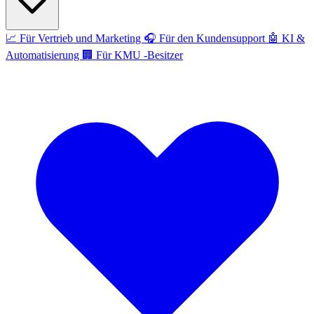
📈
Für Vertrieb und Marketing
🎧
Für den Kundensupport
🤖
KI &
Automatisierung
🏢
Für KMU -Besitzer