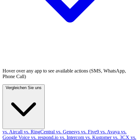
Hover over any app to see available actions (SMS, WhatsApp,
Phone Call)
Vergleichen Sie uns
vs. Aircall
vs. RingCentral
vs. Genesys
vs. Five9
vs. Avaya
vs.
Google Voice
vs. respond.io
vs. Intercom
vs. Kustomer
vs. 3CX
vs.