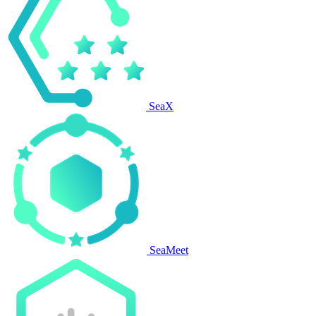
SeaX
SeaMeet