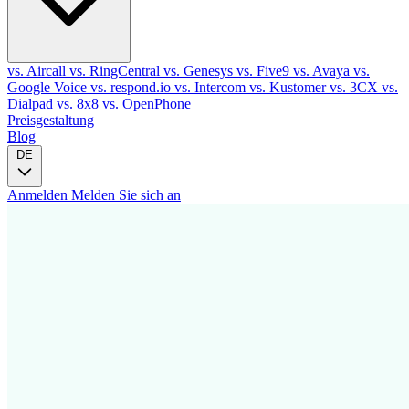
vs. Aircall
vs. RingCentral
vs. Genesys
vs. Five9
vs. Avaya
vs.
Google Voice
vs. respond.io
vs. Intercom
vs. Kustomer
vs. 3CX
vs.
Dialpad
vs. 8x8
vs. OpenPhone
Preisgestaltung
Blog
DE
Anmelden
Melden Sie sich an