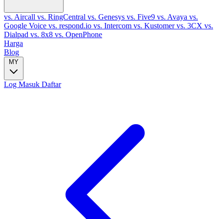
vs. Aircall
vs. RingCentral
vs. Genesys
vs. Five9
vs. Avaya
vs.
Google Voice
vs. respond.io
vs. Intercom
vs. Kustomer
vs. 3CX
vs.
Dialpad
vs. 8x8
vs. OpenPhone
Harga
Blog
MY
Log Masuk
Daftar