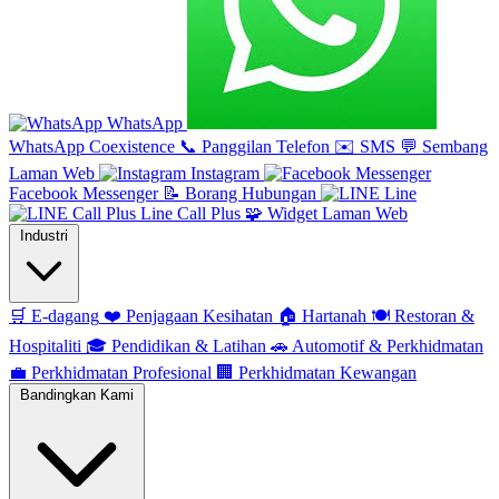
WhatsApp
WhatsApp Coexistence
📞
Panggilan Telefon
✉️
SMS
💬
Sembang
Laman Web
Instagram
Facebook Messenger
📝
Borang Hubungan
Line
Line Call Plus
🧩
Widget Laman Web
Industri
🛒
E-dagang
❤️
Penjagaan Kesihatan
🏠
Hartanah
🍽️
Restoran &
Hospitaliti
🎓
Pendidikan & Latihan
🚗
Automotif & Perkhidmatan
💼
Perkhidmatan Profesional
🏢
Perkhidmatan Kewangan
Bandingkan Kami