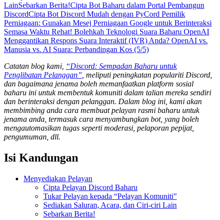
Lain
Sebarkan Berita!
Cipta Bot Baharu dalam Portal Pembangun
Discord
Cipta Bot Discord Mudah dengan PyCord
Pemilik
Perniagaan: Gunakan Mesej Perniagaan Google untuk Berinteraksi
Semasa Waktu Rehat!
Bolehkah Teknologi Suara Baharu OpenAI
Menggantikan Respons Suara Interaktif (IVR) Anda?
OpenAI vs.
Manusia vs. AI Suara: Perbandingan Kos (5/5)
Catatan blog kami,
“Discord: Sempadan Baharu untuk
Penglibatan Pelanggan”
, meliputi peningkatan populariti Discord,
dan bagaimana jenama boleh memanfaatkan platform sosial
baharu ini untuk membentuk komuniti dalam talian mereka sendiri
dan berinteraksi dengan pelanggan. Dalam blog ini, kami akan
membimbing anda cara membuat pelayan rasmi baharu untuk
jenama anda, termasuk cara menyambungkan bot, yang boleh
mengautomasikan tugas seperti moderasi, pelaporan pepijat,
pengumuman, dll.
Isi Kandungan
Menyediakan Pelayan
Cipta Pelayan Discord Baharu
Tukar Pelayan kepada “Pelayan Komuniti”
Sediakan Saluran, Acara, dan Ciri-ciri Lain
Sebarkan Berita!