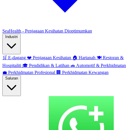
SeaHealth - Penjagaan Kesihatan Dioptimumkan
Industri
🛒
E-dagang
❤️
Penjagaan Kesihatan
🏠
Hartanah
🍽️
Restoran &
Hospitaliti
🎓
Pendidikan & Latihan
🚗
Automotif & Perkhidmatan
💼
Perkhidmatan Profesional
🏢
Perkhidmatan Kewangan
Saluran