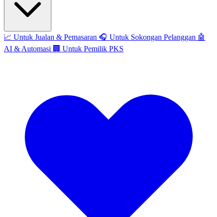
📈
Untuk Jualan & Pemasaran
🎧
Untuk Sokongan Pelanggan
🤖
AI & Automasi
🏢
Untuk Pemilik PKS