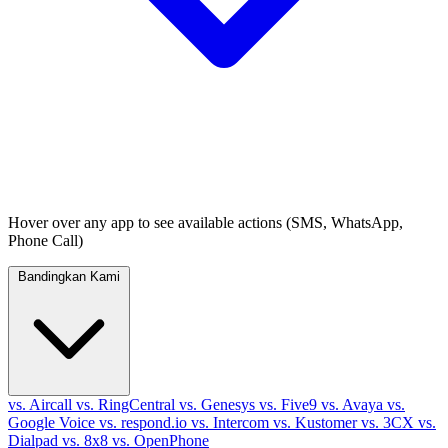
Hover over any app to see available actions (SMS, WhatsApp,
Phone Call)
Bandingkan Kami
vs. Aircall
vs. RingCentral
vs. Genesys
vs. Five9
vs. Avaya
vs.
Google Voice
vs. respond.io
vs. Intercom
vs. Kustomer
vs. 3CX
vs.
Dialpad
vs. 8x8
vs. OpenPhone