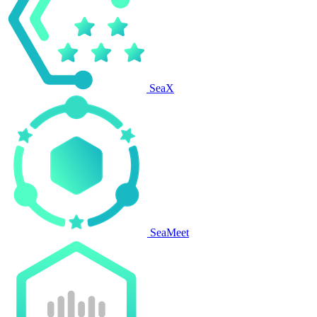
SeaX
SeaMeet