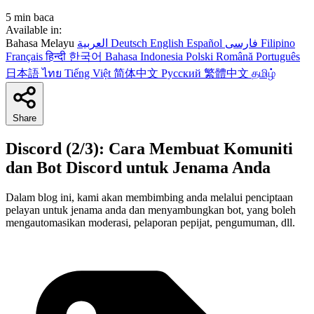
5 min baca
Available in:
Bahasa Melayu
العربية
Deutsch
English
Español
فارسی
Filipino
Français
हिन्दी
한국어
Bahasa Indonesia
Polski
Română
Português
日本語
ไทย
Tiếng Việt
简体中文
Русский
繁體中文
தமிழ்
Share
Discord (2/3): Cara Membuat Komuniti
dan Bot Discord untuk Jenama Anda
Dalam blog ini, kami akan membimbing anda melalui penciptaan
pelayan untuk jenama anda dan menyambungkan bot, yang boleh
mengautomasikan moderasi, pelaporan pepijat, pengumuman, dll.