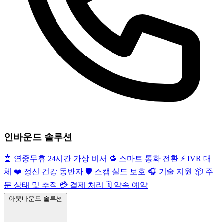
인바운드 솔루션
🤖
연중무휴 24시간 가상 비서
🔁
스마트 통화 전환
⚡️
IVR 대
체
❤️
정신 건강 동반자
🛡️
스캠 실드 보호
🎧
기술 지원
📦
주
문 상태 및 추적
💳
결제 처리
🗓️
약속 예약
아웃바운드 솔루션