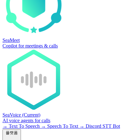
SeaMeet
Copilot for meetings & calls
SeaVoice
(Current)
AI voice agents for calls
→
Text To Speech
→
Speech To Text
→
Discord STT Bot
플랫폼