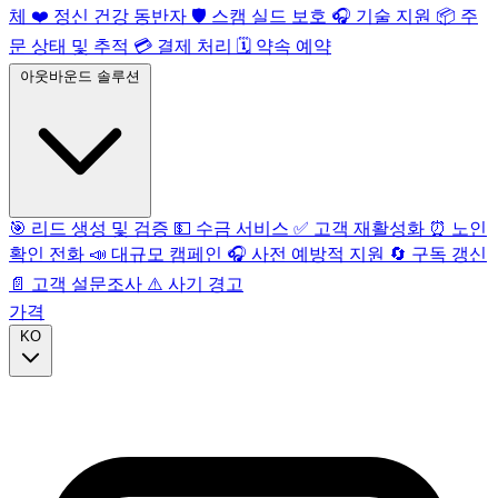
체
❤️
정신 건강 동반자
🛡️
스캠 실드 보호
🎧
기술 지원
📦
주
문 상태 및 추적
💳
결제 처리
🗓️
약속 예약
아웃바운드 솔루션
🎯
리드 생성 및 검증
💵
수금 서비스
✅
고객 재활성화
⏰
노인
확인 전화
📣
대규모 캠페인
🎧
사전 예방적 지원
🔄
구독 갱신
📄
고객 설문조사
⚠️
사기 경고
가격
KO