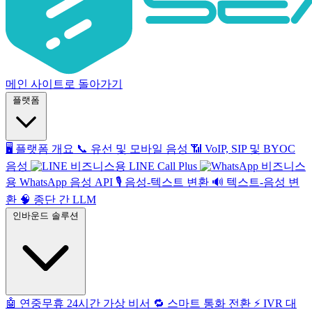
메인 사이트로 돌아가기
플랫폼
🖥️
플랫폼 개요
📞
유선 및 모바일 음성
📶
VoIP, SIP 및 BYOC
음성
비즈니스용 LINE Call Plus
비즈니스
용 WhatsApp 음성 API
🎙️
음성-텍스트 변환
🔊
텍스트-음성 변
환
🧠
종단 간 LLM
인바운드 솔루션
🤖
연중무휴 24시간 가상 비서
🔁
스마트 통화 전환
⚡️
IVR 대