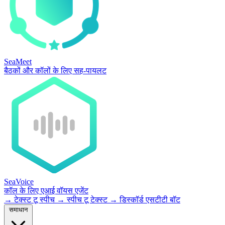
SeaMeet
बैठकों और कॉलों के लिए सह-पायलट
SeaVoice
कॉल के लिए एआई वॉयस एजेंट
→
टेक्स्ट टू स्पीच
→
स्पीच टू टेक्स्ट
→
डिस्कॉर्ड एसटीटी बॉट
समाधान