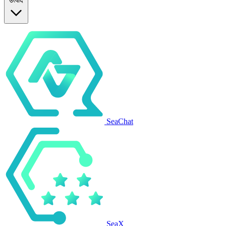
उत्पाद
SeaChat
SeaX