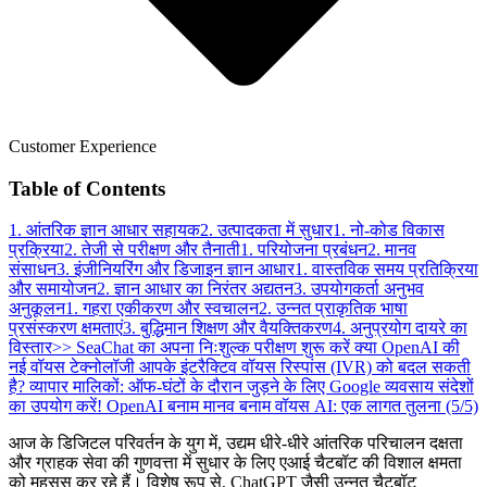
Customer Experience
Table of Contents
1. आंतरिक ज्ञान आधार सहायक
2. उत्पादकता में सुधार
1. नो-कोड विकास
प्रक्रिया
2. तेजी से परीक्षण और तैनाती
1. परियोजना प्रबंधन
2. मानव
संसाधन
3. इंजीनियरिंग और डिजाइन ज्ञान आधार
1. वास्तविक समय प्रतिक्रिया
और समायोजन
2. ज्ञान आधार का निरंतर अद्यतन
3. उपयोगकर्ता अनुभव
अनुकूलन
1. गहरा एकीकरण और स्वचालन
2. उन्नत प्राकृतिक भाषा
प्रसंस्करण क्षमताएं
3. बुद्धिमान शिक्षण और वैयक्तिकरण
4. अनुप्रयोग दायरे का
विस्तार
>> SeaChat का अपना निःशुल्क परीक्षण शुरू करें
क्या OpenAI की
नई वॉयस टेक्नोलॉजी आपके इंटरैक्टिव वॉयस रिस्पांस (IVR) को बदल सकती
है?
व्यापार मालिकों: ऑफ-घंटों के दौरान जुड़ने के लिए Google व्यवसाय संदेशों
का उपयोग करें!
OpenAI बनाम मानव बनाम वॉयस AI: एक लागत तुलना (5/5)
आज के डिजिटल परिवर्तन के युग में, उद्यम धीरे-धीरे आंतरिक परिचालन दक्षता
और ग्राहक सेवा की गुणवत्ता में सुधार के लिए एआई चैटबॉट की विशाल क्षमता
को महसूस कर रहे हैं। विशेष रूप से, ChatGPT जैसी उन्नत चैटबॉट