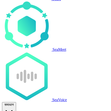
SeaMeet
SeaVoice
समाधान