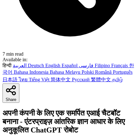
7 min read
Available in:
हिन्दी
العربية
Deutsch
English
Español
فارسی
Filipino
Français
한
국어
Bahasa Indonesia
Bahasa Melayu
Polski
Română
Português
日本語
ไทย
Tiếng Việt
简体中文
Русский
繁體中文
தமிழ்
Share
अपनी कंपनी के लिए एक समर्पित एआई चैटबॉट
बनाना - एंटरप्राइज़ आंतरिक ज्ञान आधार के लिए
अनुकूलित ChatGPT रोबोट