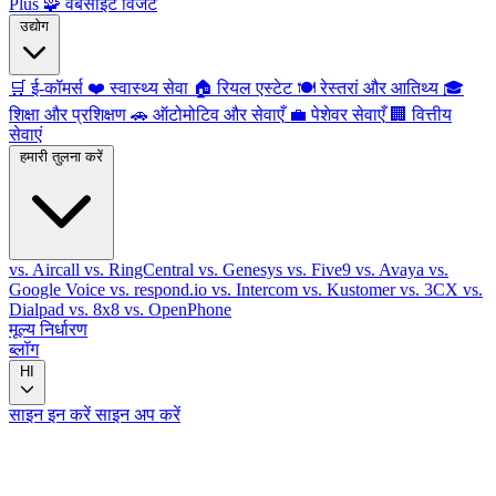
Plus
🧩
वेबसाइट विजेट
उद्योग
🛒
ई-कॉमर्स
❤️
स्वास्थ्य सेवा
🏠
रियल एस्टेट
🍽️
रेस्तरां और आतिथ्य
🎓
शिक्षा और प्रशिक्षण
🚗
ऑटोमोटिव और सेवाएँ
💼
पेशेवर सेवाएँ
🏢
वित्तीय
सेवाएं
हमारी तुलना करें
vs. Aircall
vs. RingCentral
vs. Genesys
vs. Five9
vs. Avaya
vs.
Google Voice
vs. respond.io
vs. Intercom
vs. Kustomer
vs. 3CX
vs.
Dialpad
vs. 8x8
vs. OpenPhone
मूल्य निर्धारण
ब्लॉग
HI
साइन इन करें
साइन अप करें