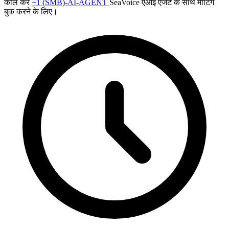
कॉल करें
+1 (SMB)-AI-AGENT
SeaVoice एआई एजेंट के साथ मीटिंग
बुक करने के लिए।