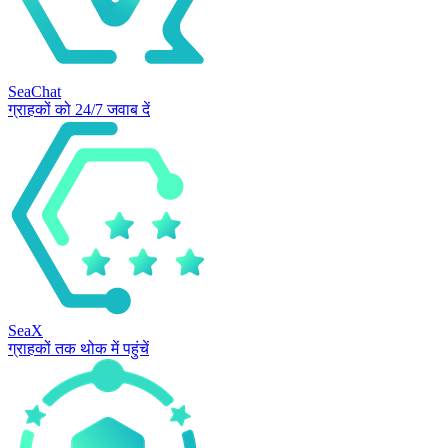
SeaChat
ग्राहकों को 24/7 जवाब दें
SeaX
ग्राहकों तक थोक में पहुंचें