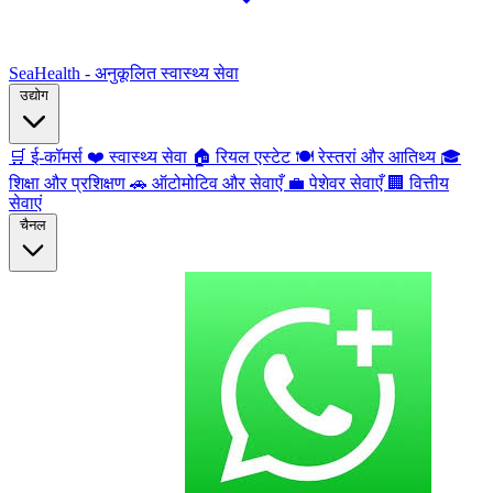
SeaHealth - अनुकूलित स्वास्थ्य सेवा
उद्योग
🛒
ई-कॉमर्स
❤️
स्वास्थ्य सेवा
🏠
रियल एस्टेट
🍽️
रेस्तरां और आतिथ्य
🎓
शिक्षा और प्रशिक्षण
🚗
ऑटोमोटिव और सेवाएँ
💼
पेशेवर सेवाएँ
🏢
वित्तीय
सेवाएं
चैनल