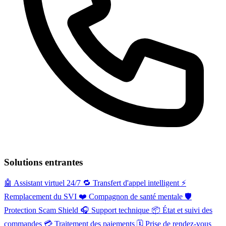
Solutions entrantes
🤖
Assistant virtuel 24/7
🔁
Transfert d'appel intelligent
⚡️
Remplacement du SVI
❤️
Compagnon de santé mentale
🛡️
Protection Scam Shield
🎧
Support technique
📦
État et suivi des
commandes
💳
Traitement des paiements
🗓️
Prise de rendez-vous