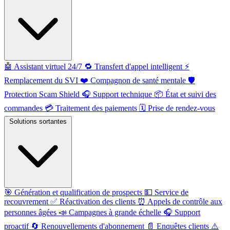
🤖
Assistant virtuel 24/7
🔁
Transfert d'appel intelligent
⚡️
Remplacement du SVI
❤️
Compagnon de santé mentale
🛡️
Protection Scam Shield
🎧
Support technique
📦
État et suivi des
commandes
💳
Traitement des paiements
🗓️
Prise de rendez-vous
Solutions sortantes
🎯
Génération et qualification de prospects
💵
Service de
recouvrement
✅
Réactivation des clients
⏰
Appels de contrôle aux
personnes âgées
📣
Campagnes à grande échelle
🎧
Support
proactif
🔄
Renouvellements d'abonnement
📄
Enquêtes clients
⚠️