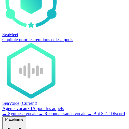
SeaMeet
Copilote pour les réunions et les appels
SeaVoice
(Current)
Agents vocaux IA pour les appels
→
Synthèse vocale
→
Reconnaissance vocale
→
Bot STT Discord
Plateforme