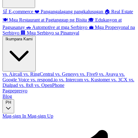
🛒
E-commerce
❤️
Pangangalagang pangkalusugan
🏠
Real Estate
🍽️
Mga Restaurant at Pagtanggap ng Bisita
🎓
Edukasyon at
Pagsasanay
🚗
Automotive at mga Serbisyo
💼
Mga Propesyonal na
Serbisyo
🏢
Mga Serbisyo sa Pinansyal
Ikumpara Kami
vs. Aircall
vs. RingCentral
vs. Genesys
vs. Five9
vs. Avaya
vs.
Google Voice
vs. respond.io
vs. Intercom
vs. Kustomer
vs. 3CX
vs.
Dialpad
vs. 8x8
vs. OpenPhone
Pagpepresyo
Blog
PH
Mag-sign In
Mag-sign Up