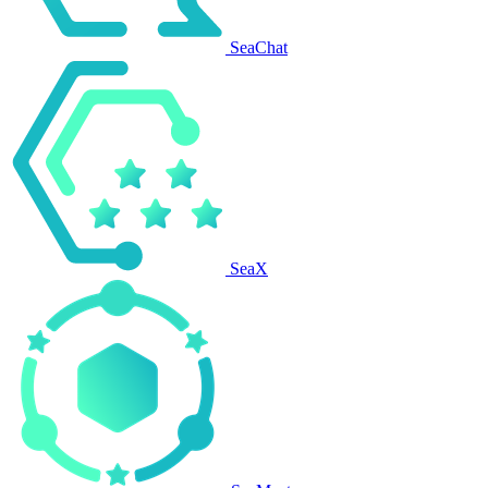
SeaChat
SeaX