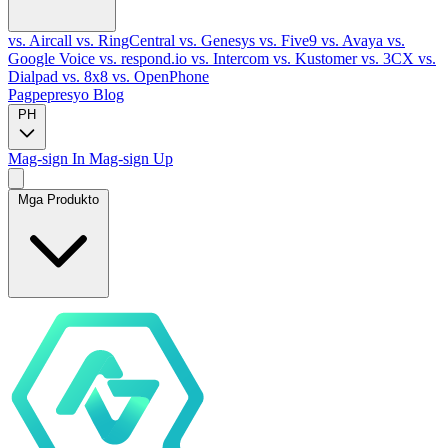
vs. Aircall
vs. RingCentral
vs. Genesys
vs. Five9
vs. Avaya
vs.
Google Voice
vs. respond.io
vs. Intercom
vs. Kustomer
vs. 3CX
vs.
Dialpad
vs. 8x8
vs. OpenPhone
Pagpepresyo
Blog
PH
Mag-sign In
Mag-sign Up
Mga Produkto