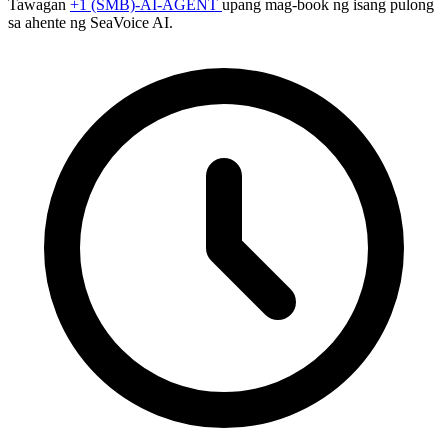
Tawagan
+1 (SMB)-AI-AGENT
upang mag-book ng isang pulong
sa ahente ng SeaVoice AI.