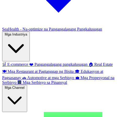
SeaHealth - Na-optimize na Pangangalagang Pangkalusugan
Mga Industriya
🛒
E-commerce
❤️
Pangangalagang pangkalusugan
🏠
Real Estate
🍽️
Mga Restaurant at Pagtanggap ng Bisita
🎓
Edukasyon at
Pagsasanay
🚗
Automotive at mga Serbisyo
💼
Mga Propesyonal na
Serbisyo
🏢
Mga Serbisyo sa Pinansyal
Mga Channel