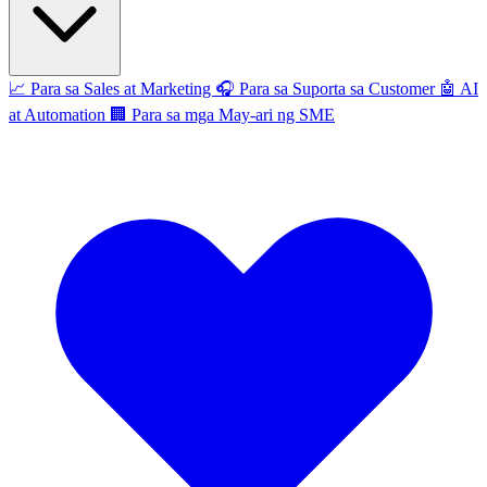
📈
Para sa Sales at Marketing
🎧
Para sa Suporta sa Customer
🤖
AI
at Automation
🏢
Para sa mga May-ari ng SME