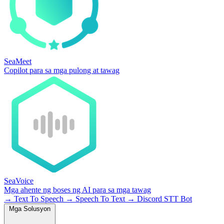
SeaMeet
Copilot para sa mga pulong at tawag
SeaVoice
Mga ahente ng boses ng AI para sa mga tawag
→
Text To Speech
→
Speech To Text
→
Discord STT Bot
Mga Solusyon