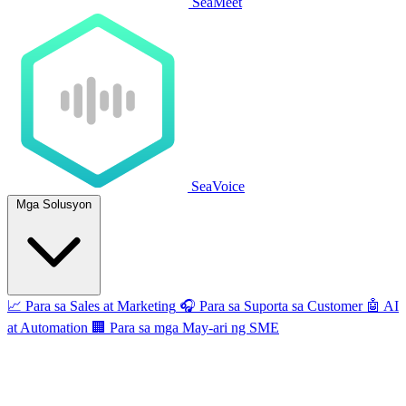
SeaMeet
SeaVoice
Mga Solusyon
📈
Para sa Sales at Marketing
🎧
Para sa Suporta sa Customer
🤖
AI
at Automation
🏢
Para sa mga May-ari ng SME