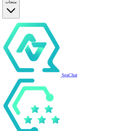
منتجات
SeaChat