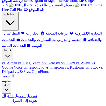
Instagram
دردشة الموقع
رسول الفيسبوك
📝
نماذج الاتصال
خط
أداة الموقع
🧩
Line Call Plus
الصناعات
التجارة الإلكترونية
❤️
الرعاية الصحية
🏠
العقارات
🍽️
المطاعم
🛒
والضيافة
🎓
التعليم والتدريب
🚗
السيارات والخدمات
💼
الخدمات
المهنية
🏢
الخدمات المالية
قارننا
vs. Aircall
vs. RingCentral
vs. Genesys
vs. Five9
vs. Avaya
vs.
Google Voice
vs. respond.io
vs. Intercom
vs. Kustomer
vs. 3CX
vs.
Dialpad
vs. 8x8
vs. OpenPhone
التسعير
مدونة
AR
تسجيل الدخول
اشتراك
← ← العودة إلى المنزل