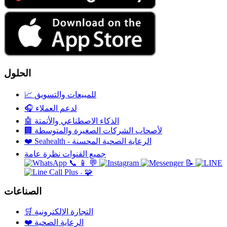
الحلول
للمبيعات والتسويق
📈
لدعم العملاء
🎧
الذكاء الاصطناعي والأتمتة
🤖
لأصحاب الشركات الصغيرة والمتوسطة
🏢
Seahealth - الرعاية الصحية المحسنة
❤️
جميع القنوات نظرة عامة
📞
📱
💬
📝
🧩
+
الصناعات
التجارة الإلكترونية
🛒
الرعاية الصحية
❤️