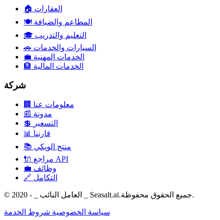
العقارات
🏠
المطاعم والضيافة
🍽️
التعليم والتدريب
🎓
السيارات والخدمات
🚗
الخدمات المهنية
💼
الخدمات المالية
🏦
شركة
معلومات عنا
🏢
مدونة
📰
التسعير
💲
قارننا
📊
منتج الويكي
📚
مراجع API
🔌
وظائف
💼
التكامل
🔗
© 2020 - _ العامل النائب _ Seasalt.ai.جميع الحقوق محفوظة.
سياسة الخصوصية
شروط الخدمة