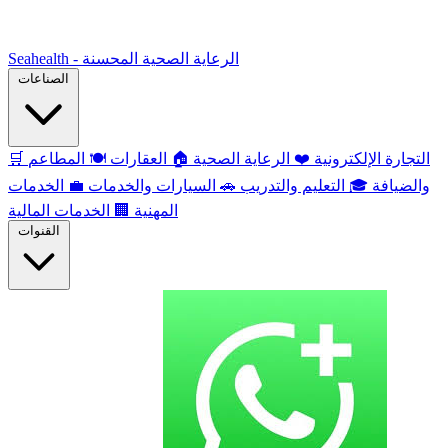
Seahealth - الرعاية الصحية المحسنة
الصناعات
التجارة الإلكترونية
❤️
الرعاية الصحية
🏠
العقارات
🍽️
المطاعم
🛒
والضيافة
🎓
التعليم والتدريب
🚗
السيارات والخدمات
💼
الخدمات
المهنية
🏢
الخدمات المالية
القنوات