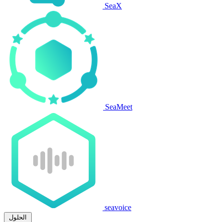
SeaX
SeaMeet
seavoice
الحلول