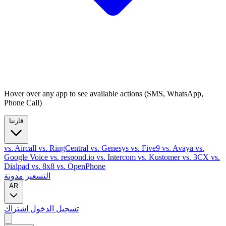
Hover over any app to see available actions (SMS, WhatsApp,
Phone Call)
قارننا
vs. Aircall
vs. RingCentral
vs. Genesys
vs. Five9
vs. Avaya
vs.
Google Voice
vs. respond.io
vs. Intercom
vs. Kustomer
vs. 3CX
vs.
Dialpad
vs. 8x8
vs. OpenPhone
التسعير
مدونة
AR
تسجيل الدخول
اشتراك