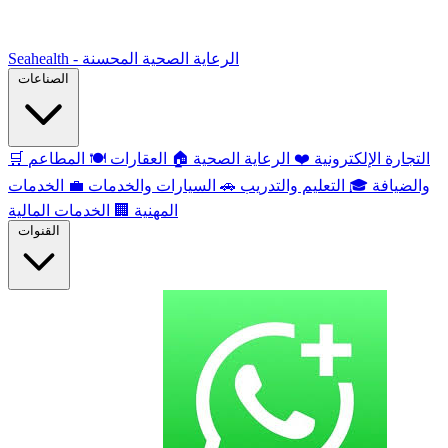
Seahealth - الرعاية الصحية المحسنة
الصناعات
التجارة الإلكترونية
❤️
الرعاية الصحية
🏠
العقارات
🍽️
المطاعم
🛒
والضيافة
🎓
التعليم والتدريب
🚗
السيارات والخدمات
💼
الخدمات
المهنية
🏢
الخدمات المالية
القنوات