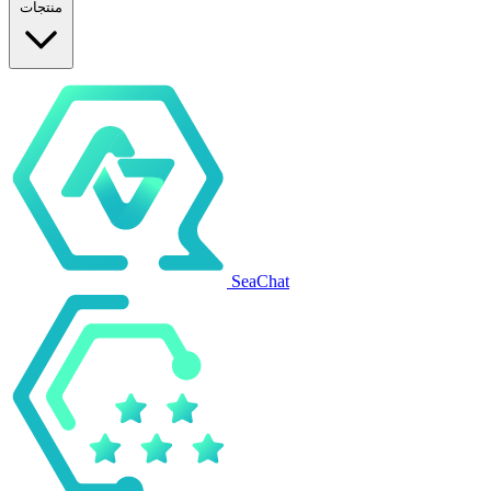
منتجات
SeaChat