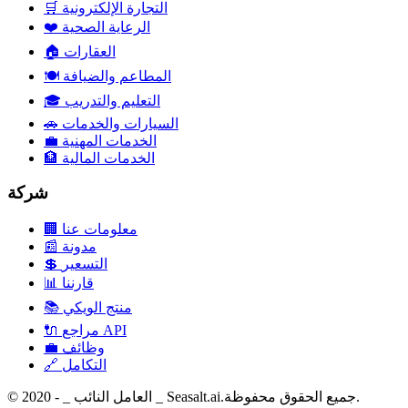
التجارة الإلكترونية
🛒
الرعاية الصحية
❤️
العقارات
🏠
المطاعم والضيافة
🍽️
التعليم والتدريب
🎓
السيارات والخدمات
🚗
الخدمات المهنية
💼
الخدمات المالية
🏦
شركة
معلومات عنا
🏢
مدونة
📰
التسعير
💲
قارننا
📊
منتج الويكي
📚
مراجع API
🔌
وظائف
💼
التكامل
🔗
© 2020 - _ العامل النائب _ Seasalt.ai.جميع الحقوق محفوظة.