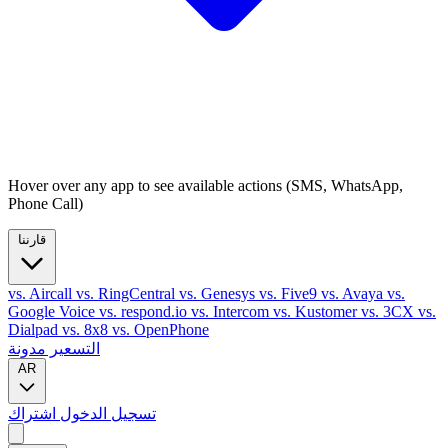
Hover over any app to see available actions (SMS, WhatsApp,
Phone Call)
قارننا
vs. Aircall
vs. RingCentral
vs. Genesys
vs. Five9
vs. Avaya
vs.
Google Voice
vs. respond.io
vs. Intercom
vs. Kustomer
vs. 3CX
vs.
Dialpad
vs. 8x8
vs. OpenPhone
التسعير
مدونة
AR
تسجيل الدخول
اشتراك