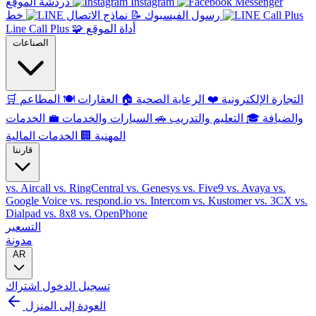
Instagram
دردشة الموقع
رسول الفيسبوك
📝
نماذج الاتصال
خط
أداة الموقع
🧩
Line Call Plus
الصناعات
التجارة الإلكترونية
❤️
الرعاية الصحية
🏠
العقارات
🍽️
المطاعم
🛒
والضيافة
🎓
التعليم والتدريب
🚗
السيارات والخدمات
💼
الخدمات
المهنية
🏢
الخدمات المالية
قارننا
vs. Aircall
vs. RingCentral
vs. Genesys
vs. Five9
vs. Avaya
vs.
Google Voice
vs. respond.io
vs. Intercom
vs. Kustomer
vs. 3CX
vs.
Dialpad
vs. 8x8
vs. OpenPhone
التسعير
مدونة
AR
تسجيل الدخول
اشتراك
العودة إلى المنزل