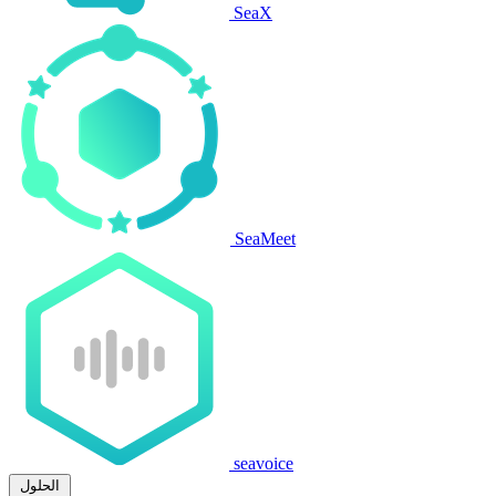
SeaX
SeaMeet
seavoice
الحلول