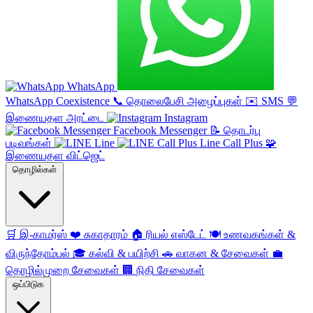
WhatsApp
WhatsApp Coexistence
📞
தொலைபேசி அழைப்புகள்
✉️
SMS
💬
இணையதள அரட்டை
Instagram
Facebook Messenger
📝
தொடர்பு
படிவங்கள்
Line
Line Call Plus
🧩
இணையதள விட்ஜெட்
தொழில்கள்
🛒
இ-காமர்ஸ்
❤️
சுகாதாரம்
🏠
ரியல் எஸ்டேட்
🍽️
உணவகங்கள் &
விருந்தோம்பல்
🎓
கல்வி & பயிற்சி
🚗
வாகன & சேவைகள்
💼
தொழில்முறை சேவைகள்
🏢
நிதி சேவைகள்
ஒப்பிடுக