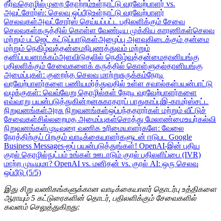
தீர்வு
தொழில்முறை தோற்றம்
உள்நாட்டு வரவேற்பாளர் vs.
அவுட்சோர்ஸ்: செலவு ஒப்பீடு
உள்நாட்டு வரவேற்பாளர்
செலவுகள்
அவுட்சோர்ஸ் செய்யப்பட்ட பதிலளிக்கும் சேவை
செலவுகள்
கருத்தில் கொள்ள வேண்டிய முக்கிய காரணிகள்
செலவு
மற்றும் பட்ஜெட் கட்டுப்பாடுகள்
அழைப்பு அளவு
கிடைக்கும் தன்மை
மற்றும் நெகிழ்வுத்தன்மை
நிபுணத்துவம் மற்றும்
தனிப்பயனாக்கம்
அளவிடுதலில் நெகிழ்வுத்தன்மை
தானியங்கு
பதிலளிக்கும் சேவைகளைக் கருத்தில் கொள்ளுதல்
தானியங்கு
அமைப்புகள்: குறைந்த செலவு மாற்று
சுருக்கம்
நேரடி
வரவேற்பாளர்களை பணியமர்த்துவதில் உள்ள சவால்கள்
பயன்பாட்டு
வழக்குகள்: வெவ்வேறு தொழில்கள் நேரடி வரவேற்பாளர்களை
எவ்வாறு பயன்படுத்துகின்றன
சுகாதாரப் பாதுகாப்பு
இ-காமர்ஸ்
சட்ட
நிறுவனங்கள்
அரசு நிறுவனங்கள்
ஒப்பந்ததாரர்கள் மற்றும் வீட்டுச்
சேவைகள்
சில்லறை
மத அமைப்புகள்
சொத்து மேலாண்மை
உயர்கல்வி
நிறுவனங்கள்
முடிவுரை
வணிக உரிமையாளர்களே: வேலை
நேரத்திற்குப் பிறகும் வாடிக்கையாளர்களுடன் ஈடுபட Google
Business Messages-ஐப் பயன்படுத்துங்கள்!
OpenAI-இன் புதிய
குரல் தொழில்நுட்பம் உங்கள் ஊடாடும் குரல் பதிலளிப்பை (IVR)
மாற்ற முடியுமா?
OpenAI vs. மனிதன் vs. குரல் AI: ஒரு செலவு
ஒப்பீடு (5/5)
இது சிறு வணிகங்களுக்கான வாடிக்கையாளர் தொடர்பு உத்திகளை
ஆராயும் 5 கட்டுரைகளின் தொடர், பதிலளிக்கும் சேவைகளில்
கவனம் செலுத்துகிறது: