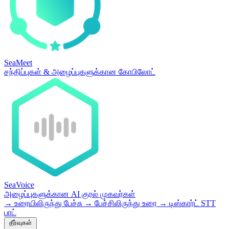
SeaMeet
சந்திப்புகள் & அழைப்புகளுக்கான கோபிலோட்
SeaVoice
அழைப்புகளுக்கான AI குரல் முகவர்கள்
→
உரையிலிருந்து பேச்சு
→
பேச்சிலிருந்து உரை
→
டிஸ்கார்ட் STT
பாட்
தீர்வுகள்