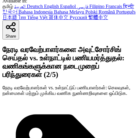
Available in:
தமிழ்
العربية
Deutsch
English
Español
فارسی
Filipino
Français
हिन्दी
한국어
Bahasa Indonesia
Bahasa Melayu
Polski
Română
Português
日本語
ไทย
Tiếng Việt
简体中文
Русский
繁體中文
Share
நேரடி வரவேற்பாளர்களை அவுட்சோர்சிங்
செய்தல் vs. உள்நாட்டில் பணியமர்த்துதல்:
வணிகங்களுக்கான நடைமுறைப்
பரிந்துரைகள் (2/5)
நேரடி வரவேற்பாளர்கள் vs. உள்நாட்டுப் பணியாளர்கள்: செலவுகள்,
நன்மைகள் மற்றும் முக்கிய வணிக நுண்ணறிவுகளை ஒப்பிடுக.