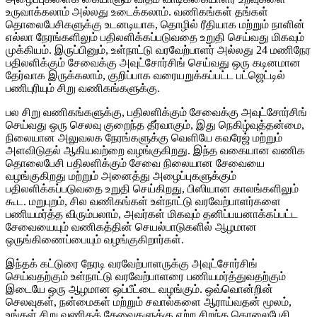
உருவாக்கலாம் அல்லது உடைக்கலாம். வணிகங்கள் தங்கள்
தொலைபேசிகளுக்கு உடனடியாக, தொழில் ரீதியாக மற்றும் நாளின்
எல்லா நேரங்களிலும் பதிலளிக்கப்படுவதை உறுதி செய்வது மிகவும்
முக்கியம். இருப்பினும், உள்நாட்டு வரவேற்பாளர் அல்லது 24 மணிநேர
பதிலளிக்கும் சேவைக்கு அவுட்சோர்சிங் செய்வது ஒரு கடினமான
தேர்வாக இருக்கலாம், குறிப்பாக வரையறுக்கப்பட்ட பட்ஜெட்டில்
பணிபுரியும் சிறு வணிகங்களுக்கு.
பல சிறு வணிகங்களுக்கு, பதிலளிக்கும் சேவைக்கு அவுட்சோர்சிங்
செய்வது ஒரு செலவு குறைந்த தீர்வாகும், இது நெகிழ்வுத்தன்மை,
நிலையான அலுவலக நேரங்களுக்கு வெளியே கவரேஜ் மற்றும்
அளவிடுதல் ஆகியவற்றை வழங்குகிறது. இந்த வகையான வணிக
தொலைபேசி பதிலளிக்கும் சேவை நிலையான சேவையை
வழங்குகிறது மற்றும் அனைத்து அழைப்புகளுக்கும்
பதிலளிக்கப்படுவதை உறுதி செய்கிறது, பிஸியான காலங்களிலும்
கூட. மறுபுறம், சில வணிகங்கள் உள்நாட்டு வரவேற்பாளர்களை
பணியமர்த்த விரும்பலாம், அவர்கள் மிகவும் தனிப்பயனாக்கப்பட்ட
சேவையையும் வணிகத்தின் செயல்பாடுகளில் ஆழமான
ஒருங்கிணைப்பையும் வழங்குகிறார்கள்.
இந்தக் கட்டுரை நேரடி வரவேற்பாளருக்கு அவுட்சோர்சிங்
செய்வதற்கும் உள்நாட்டு வரவேற்பாளரை பணியமர்த்துவதற்கும்
இடையே ஒரு ஆழமான ஒப்பீட்டை வழங்கும். ஒவ்வொன்றின்
செலவுகள், நன்மைகள் மற்றும் சவால்களை ஆராய்வதன் மூலம்,
உங்கள் சிறு வணிகத் தேவைகளுக்கு ஏற்ற சிறந்த தொலைபேசி