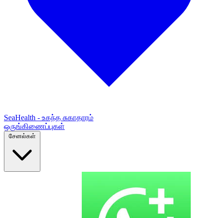
SeaHealth - உகந்த சுகாதாரம்
ஒருங்கிணைப்புகள்
சேனல்கள்