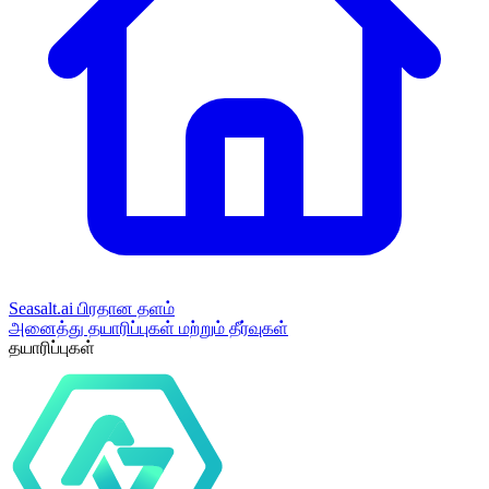
Seasalt.ai பிரதான தளம்
அனைத்து தயாரிப்புகள் மற்றும் தீர்வுகள்
தயாரிப்புகள்