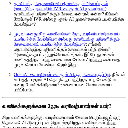
தானியங்கு தொலைபேசி பதிலளிக்கும் அமைப்புகள்
(ஊடாடும் குரல் பதில் IVR vs. குரல் AI முகவர்கள்)
:
தானியங்கு பதிலளிக்கும் சேவை என்றால் என்ன? நீங்கள்
ரோபோடிக் IVR அல்லது குரல் AI முகவர்களைப் பயன்படுத்த
வேண்டுமா?
முடிவு: எனது சிறு வணிகங்கள் நேரடி வரவேற்பாளர்களைப்
பயன்படுத்த வேண்டுமா அல்லது தானியங்கு பதிலளிக்கும்
சேவைகளைப் பயன்படுத்த வேண்டுமா?
: எங்கள்
தொடரிலிருந்து பதிலளிக்கும் சேவைகள் பற்றி நீங்கள்
அனைத்தையும் கற்றுக்கொண்டீர்கள். இப்போது உங்கள்
வணிகத்திற்கு எந்த வகையான சேவை சிறந்தது என்பதை
முடிவு செய்ய வேண்டிய நேரம் இது.
OpenAI vs. மனிதன் vs. குரல் AI: ஒரு செலவு ஒப்பீடு
: நீங்கள்
சமீபத்திய குரல் AI தொழில்நுட்பத்திற்கு மாற வேண்டுமா
என்று யோசிக்கிறீர்களா? உண்மையான செலவுகளைப்
பார்ப்போம்.
வணிகங்களுக்கான நேரடி வரவேற்பாளர்கள் யார்?
சிறு வணிகங்களுக்கு, வாடிக்கையாளர் சேவை பெரும்பாலும் ஒரு
தொலைபேசி அழைப்புடன் தொடங்குகிறது. வணிகங்கள் இந்த
அழைப்புகளைக் கையாளும் விதம் வாடிக்கையாளர் உறவுகளை