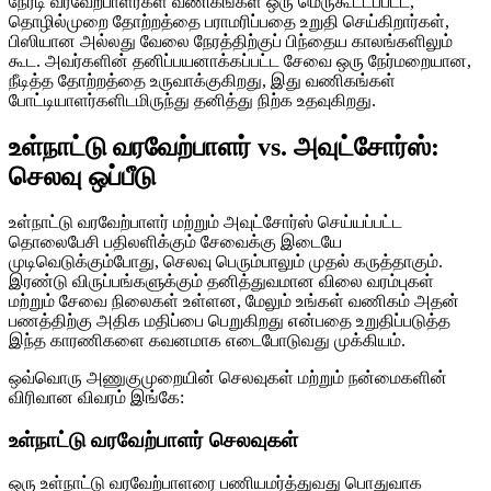
நேரடி வரவேற்பாளர்கள் வணிகங்கள் ஒரு மெருகூட்டப்பட்ட,
தொழில்முறை தோற்றத்தை பராமரிப்பதை உறுதி செய்கிறார்கள்,
பிஸியான அல்லது வேலை நேரத்திற்குப் பிந்தைய காலங்களிலும்
கூட. அவர்களின் தனிப்பயனாக்கப்பட்ட சேவை ஒரு நேர்மறையான,
நீடித்த தோற்றத்தை உருவாக்குகிறது, இது வணிகங்கள்
போட்டியாளர்களிடமிருந்து தனித்து நிற்க உதவுகிறது.
உள்நாட்டு வரவேற்பாளர் vs. அவுட்சோர்ஸ்:
செலவு ஒப்பீடு
உள்நாட்டு வரவேற்பாளர் மற்றும் அவுட்சோர்ஸ் செய்யப்பட்ட
தொலைபேசி பதிலளிக்கும் சேவைக்கு இடையே
முடிவெடுக்கும்போது, செலவு பெரும்பாலும் முதல் கருத்தாகும்.
இரண்டு விருப்பங்களுக்கும் தனித்துவமான விலை வரம்புகள்
மற்றும் சேவை நிலைகள் உள்ளன, மேலும் உங்கள் வணிகம் அதன்
பணத்திற்கு அதிக மதிப்பை பெறுகிறது என்பதை உறுதிப்படுத்த
இந்த காரணிகளை கவனமாக எடைபோடுவது முக்கியம்.
ஒவ்வொரு அணுகுமுறையின் செலவுகள் மற்றும் நன்மைகளின்
விரிவான விவரம் இங்கே:
உள்நாட்டு வரவேற்பாளர் செலவுகள்
ஒரு உள்நாட்டு வரவேற்பாளரை பணியமர்த்துவது பொதுவாக