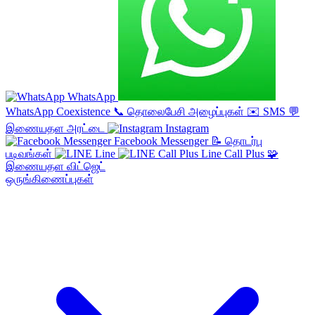
WhatsApp
WhatsApp Coexistence
📞
தொலைபேசி அழைப்புகள்
✉️
SMS
💬
இணையதள அரட்டை
Instagram
Facebook Messenger
📝
தொடர்பு
படிவங்கள்
Line
Line Call Plus
🧩
இணையதள விட்ஜெட்
ஒருங்கிணைப்புகள்