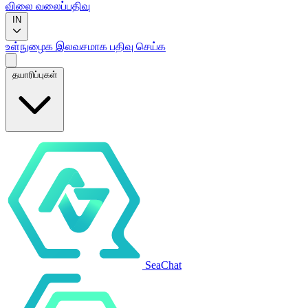
விலை
வலைப்பதிவு
IN
உள்நுழைக
இலவசமாக பதிவு செய்க
தயாரிப்புகள்
SeaChat