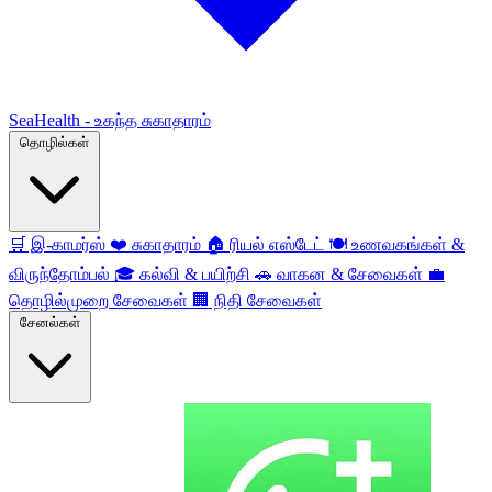
SeaHealth - உகந்த சுகாதாரம்
தொழில்கள்
🛒
இ-காமர்ஸ்
❤️
சுகாதாரம்
🏠
ரியல் எஸ்டேட்
🍽️
உணவகங்கள் &
விருந்தோம்பல்
🎓
கல்வி & பயிற்சி
🚗
வாகன & சேவைகள்
💼
தொழில்முறை சேவைகள்
🏢
நிதி சேவைகள்
சேனல்கள்