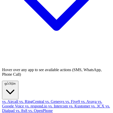
Hover over any app to see available actions (SMS, WhatsApp,
Phone Call)
ஒப்பிடுக
vs. Aircall
vs. RingCentral
vs. Genesys
vs. Five9
vs. Avaya
vs.
Google Voice
vs. respond.io
vs. Intercom
vs. Kustomer
vs. 3CX
vs.
Dialpad
vs. 8x8
vs. OpenPhone