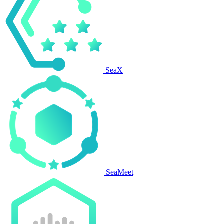
SeaX
SeaMeet