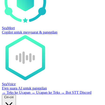
SeaMeet
Copilot untuk mesyuarat & panggilan
SeaVoice
Ejen suara AI untuk panggilan
→
Teks ke Ucapan
→
Ucapan ke Teks
→
Bot STT Discord
Ciri-ciri