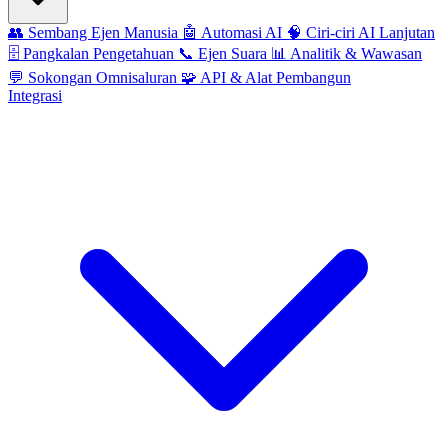
👥
Sembang Ejen Manusia
🤖
Automasi AI
🧠
Ciri-ciri AI Lanjutan
🗄️
Pangkalan Pengetahuan
📞
Ejen Suara
📊
Analitik & Wawasan
💬
Sokongan Omnisaluran
🧩
API & Alat Pembangun
Integrasi