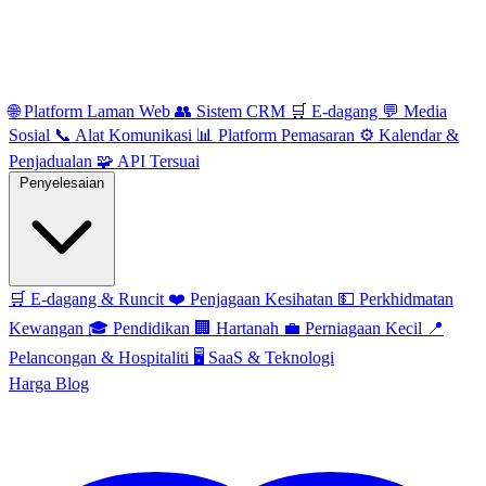
🌐
Platform Laman Web
👥
Sistem CRM
🛒
E-dagang
💬
Media
Sosial
📞
Alat Komunikasi
📊
Platform Pemasaran
⚙️
Kalendar &
Penjadualan
🧩
API Tersuai
Penyelesaian
🛒
E-dagang & Runcit
❤️
Penjagaan Kesihatan
💵
Perkhidmatan
Kewangan
🎓
Pendidikan
🏢
Hartanah
💼
Perniagaan Kecil
📍
Pelancongan & Hospitaliti
🖥️
SaaS & Teknologi
Harga
Blog