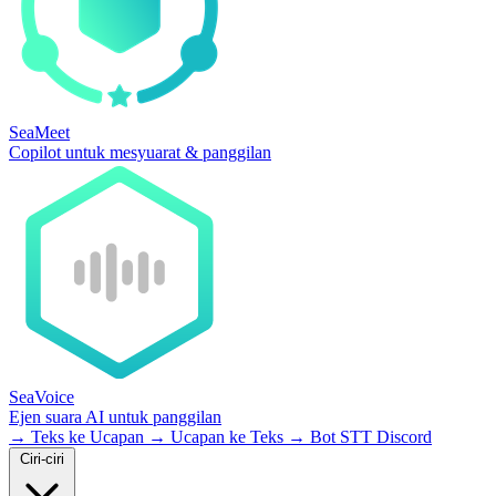
SeaMeet
Copilot untuk mesyuarat & panggilan
SeaVoice
Ejen suara AI untuk panggilan
→
Teks ke Ucapan
→
Ucapan ke Teks
→
Bot STT Discord
Ciri-ciri