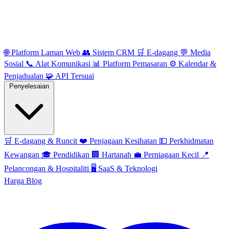
🌐
Platform Laman Web
👥
Sistem CRM
🛒
E-dagang
💬
Media
Sosial
📞
Alat Komunikasi
📊
Platform Pemasaran
⚙️
Kalendar &
Penjadualan
🧩
API Tersuai
Penyelesaian
🛒
E-dagang & Runcit
❤️
Penjagaan Kesihatan
💵
Perkhidmatan
Kewangan
🎓
Pendidikan
🏢
Hartanah
💼
Perniagaan Kecil
📍
Pelancongan & Hospitaliti
🖥️
SaaS & Teknologi
Harga
Blog