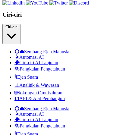
Ciri-ciri
Ciri-ciri
🧑‍💼
Sembang Ejen Manusia
🤖
Automasi AI
🧠
Ciri-ciri AI Lanjutan
📚
Pangkalan Pengetahuan
🎙️
Ejen Suara
📊
Analitik & Wawasan
🌐
Sokongan Omnisaluran
🔌
API & Alat Pembangun
🧑‍💼
Sembang Ejen Manusia
🤖
Automasi AI
🧠
Ciri-ciri AI Lanjutan
📚
Pangkalan Pengetahuan
🎙️
Ejen Suara