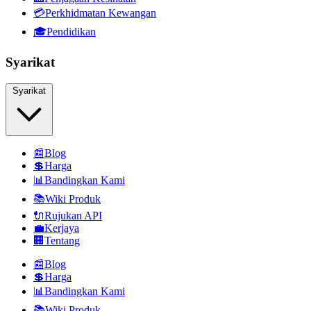
💳
Perkhidmatan Kewangan
🎓
Pendidikan
Syarikat
Syarikat
📰
Blog
💲
Harga
📊
Bandingkan Kami
📚
Wiki Produk
🔌
Rujukan API
💼
Kerjaya
🏢
Tentang
📰
Blog
💲
Harga
📊
Bandingkan Kami
📚
Wiki Produk