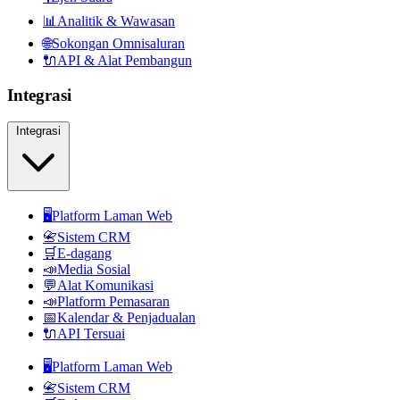
📊
Analitik & Wawasan
🌐
Sokongan Omnisaluran
🔌
API & Alat Pembangun
Integrasi
Integrasi
🖥️
Platform Laman Web
📇
Sistem CRM
🛒
E-dagang
📣
Media Sosial
💬
Alat Komunikasi
📣
Platform Pemasaran
📅
Kalendar & Penjadualan
🔌
API Tersuai
🖥️
Platform Laman Web
📇
Sistem CRM