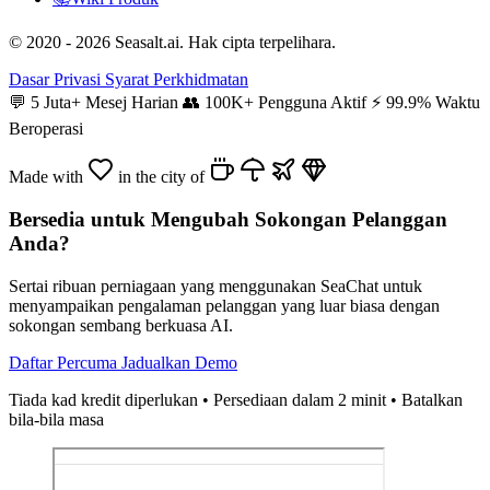
© 2020 - 2026 Seasalt.ai. Hak cipta terpelihara.
Dasar Privasi
Syarat Perkhidmatan
💬
5 Juta+ Mesej Harian
👥
100K+ Pengguna Aktif
⚡
99.9% Waktu
Beroperasi
Made with
in the city of
Bersedia untuk Mengubah Sokongan Pelanggan
Anda?
Sertai ribuan perniagaan yang menggunakan SeaChat untuk
menyampaikan pengalaman pelanggan yang luar biasa dengan
sokongan sembang berkuasa AI.
Daftar Percuma
Jadualkan Demo
Tiada kad kredit diperlukan • Persediaan dalam 2 minit • Batalkan
bila-bila masa