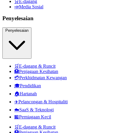
🛒
E-dagang
📣
Media Sosial
Penyelesaian
Penyelesaian
🛒
E-dagang & Runcit
🏥
Penjagaan Kesihatan
💳
Perkhidmatan Kewangan
🎓
Pendidikan
🏠
Hartanah
✈️
Pelancongan & Hospitaliti
☁️
SaaS & Teknologi
🏪
Perniagaan Kecil
🛒
E-dagang & Runcit
🏥
Penjagaan Kesihatan