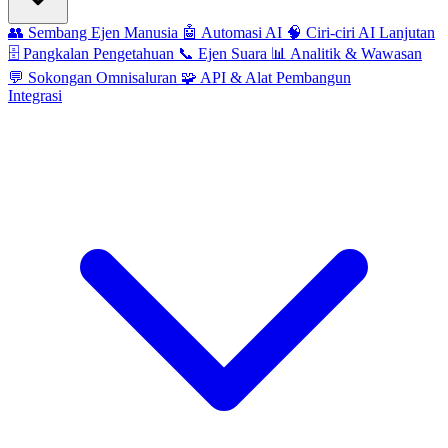
👥
Sembang Ejen Manusia
🤖
Automasi AI
🧠
Ciri-ciri AI Lanjutan
🗄️
Pangkalan Pengetahuan
📞
Ejen Suara
📊
Analitik & Wawasan
💬
Sokongan Omnisaluran
🧩
API & Alat Pembangun
Integrasi