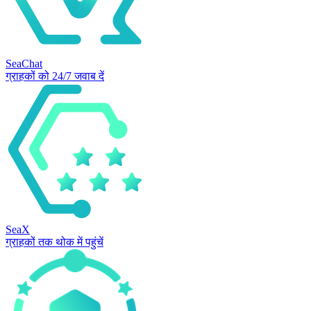
SeaChat
ग्राहकों को 24/7 जवाब दें
SeaX
ग्राहकों तक थोक में पहुंचें