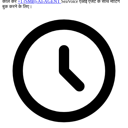
कॉल करें
+1 (SMB)-AI-AGENT
SeaVoice एआई एजेंट के साथ मीटिंग
बुक करने के लिए।