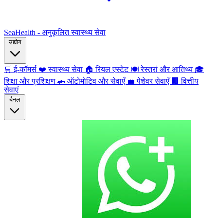
SeaHealth - अनुकूलित स्वास्थ्य सेवा
उद्योग
🛒
ई-कॉमर्स
❤️
स्वास्थ्य सेवा
🏠
रियल एस्टेट
🍽️
रेस्तरां और आतिथ्य
🎓
शिक्षा और प्रशिक्षण
🚗
ऑटोमोटिव और सेवाएँ
💼
पेशेवर सेवाएँ
🏢
वित्तीय
सेवाएं
चैनल