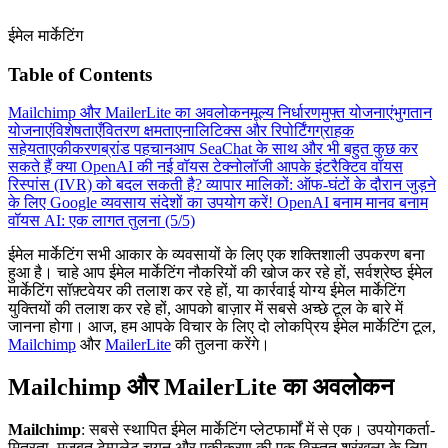
ईमेल मार्केटिंग
Table of Contents
Mailchimp और MailerLite का अवलोकन
मूल्य निर्धारण
मुफ्त योजनाएं
भुगतान
योजनाएं
विशेषताएँ
वितरण क्षमता
एनालिटिक्स और रिपोर्टिंग
ग्राहक
सहेयता
एकीकरण
ब्रांड पहचान
आप SeaChat के साथ और भी बहुत कुछ कर
सकते हैं
क्या OpenAI की नई वॉयस टेक्नोलॉजी आपके इंटरैक्टिव वॉयस
रिस्पांस (IVR) को बदल सकती है?
व्यापार मालिकों: ऑफ-घंटों के दौरान जुड़ने
के लिए Google व्यवसाय संदेशों का उपयोग करें!
OpenAI बनाम मानव बनाम
वॉयस AI: एक लागत तुलना (5/5)
ईमेल मार्केटिंग सभी आकार के व्यवसायों के लिए एक शक्तिशाली उपकरण बना
हुआ है। चाहे आप ईमेल मार्केटिंग नौकरियों की खोज कर रहे हों, सर्वश्रेष्ठ ईमेल
मार्केटिंग सॉफ़्टवेयर की तलाश कर रहे हों, या कार्रवाई योग्य ईमेल मार्केटिंग
युक्तियों की तलाश कर रहे हों, आपको बाज़ार में सबसे अच्छे टूल के बारे में
जानना होगा। आज, हम आपके विचार के लिए दो लोकप्रिय ईमेल मार्केटिंग टूल,
Mailchimp
और
MailerLite
की तुलना करेंगे।
Mailchimp और MailerLite का अवलोकन
Mailchimp
: सबसे स्थापित ईमेल मार्केटिंग प्लेटफार्मों में से एक। उपयोगकर्ता-
मित्रता, मजबूत टेम्पलेट चयन और एकीकरण की एक विस्तृत श्रृंखला के लिए