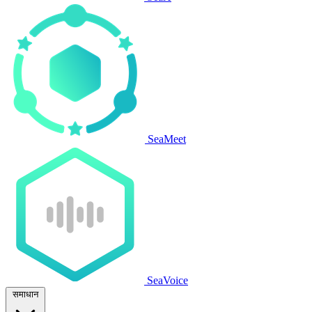
SeaMeet
SeaVoice
समाधान