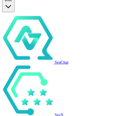
उत्पाद
SeaChat
SeaX