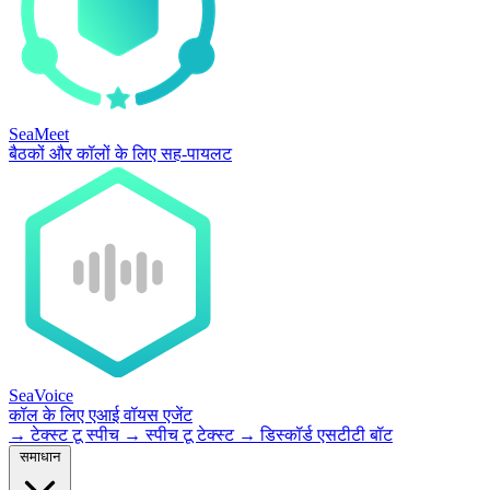
SeaMeet
बैठकों और कॉलों के लिए सह-पायलट
SeaVoice
कॉल के लिए एआई वॉयस एजेंट
→
टेक्स्ट टू स्पीच
→
स्पीच टू टेक्स्ट
→
डिस्कॉर्ड एसटीटी बॉट
समाधान