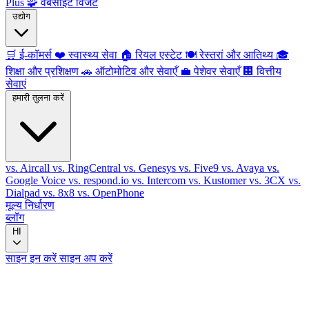
Plus
🧩
वेबसाइट विजेट
उद्योग
🛒
ई-कॉमर्स
❤️
स्वास्थ्य सेवा
🏠
रियल एस्टेट
🍽️
रेस्तरां और आतिथ्य
🎓
शिक्षा और प्रशिक्षण
🚗
ऑटोमोटिव और सेवाएँ
💼
पेशेवर सेवाएँ
🏢
वित्तीय
सेवाएं
हमारी तुलना करें
vs. Aircall
vs. RingCentral
vs. Genesys
vs. Five9
vs. Avaya
vs.
Google Voice
vs. respond.io
vs. Intercom
vs. Kustomer
vs. 3CX
vs.
Dialpad
vs. 8x8
vs. OpenPhone
मूल्य निर्धारण
ब्लॉग
HI
साइन इन करें
साइन अप करें