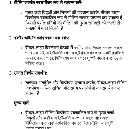
मीटिंग सारांश स्वचालित रूप से उत्पन्न करें
:
मुख्य चर्चा बिंदुओं और निर्णयों की पहचान करके, रीयल-टाइम
विश्लेषण स्वचालित रूप से मीटिंग सारांश उत्पन्न कर सकता है,
जिससे प्रतिभागियों को मीटिंग की मुख्य सामग्री को जल्दी से
समझने में मदद मिलती है।
করণীয় আইটেম সনাক্তকরণ এবং বরাদ্দ
:
रीयल-टाइम विश्लेषण बैठकों में করণীয় আইটেমগুলি সনাক্ত করতে
পারে এবং এই আইটেমগুলি বরাদ্দ এবং ট্র্যাক করার জন্য একটি প্ল্যাটফর্ম
সরবরাহ করতে পারে, মিটিং শেষ হওয়ার পরে সুস্পষ্ট পদক্ষেপ রয়েছে তা
নিশ্চিত করে।
उन्नत निर्णय समर्थन
:
तत्काल अंतर्दृष्टि और विश्लेषण प्रदान करके, रीयल-टाइम मीटिंग
विश्लेषण अधिक सूचित और समय पर निर्णयों का समर्थन कर
सकता है।
मुख्य बातें
रीयल-टाइम मीटिंग विश्लेषण स्वचालित रूप से मुख्य चर्चा
बिंदुओं और করণীয় আইটেমগুলি ক্যাপচার করতে পারে এবং
মিটিংয়ের দক্ষতা এবং কার্যকারিতা বাড়াতে রিয়েল-টাইম অন্তর্দৃষ্টি
প্রদান করতে পারে।