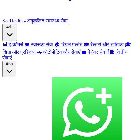
SeaHealth - अनुकूलित स्वास्थ्य सेवा
उद्योग
🛒
ई-कॉमर्स
❤️
स्वास्थ्य सेवा
🏠
रियल एस्टेट
🍽️
रेस्तरां और आतिथ्य
🎓
शिक्षा और प्रशिक्षण
🚗
ऑटोमोटिव और सेवाएँ
💼
पेशेवर सेवाएँ
🏢
वित्तीय
सेवाएं
चैनल