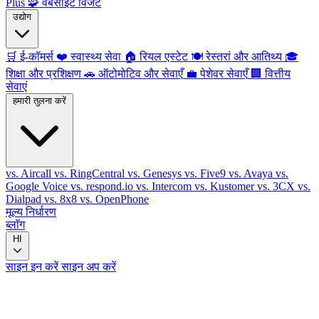
Plus
🧩
वेबसाइट विजेट
उद्योग
🛒
ई-कॉमर्स
❤️
स्वास्थ्य सेवा
🏠
रियल एस्टेट
🍽️
रेस्तरां और आतिथ्य
🎓
शिक्षा और प्रशिक्षण
🚗
ऑटोमोटिव और सेवाएँ
💼
पेशेवर सेवाएँ
🏢
वित्तीय
सेवाएं
हमारी तुलना करें
vs. Aircall
vs. RingCentral
vs. Genesys
vs. Five9
vs. Avaya
vs.
Google Voice
vs. respond.io
vs. Intercom
vs. Kustomer
vs. 3CX
vs.
Dialpad
vs. 8x8
vs. OpenPhone
मूल्य निर्धारण
ब्लॉग
HI
साइन इन करें
साइन अप करें