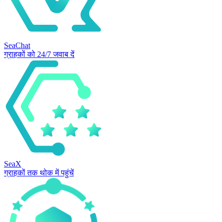
SeaChat
ग्राहकों को 24/7 जवाब दें
SeaX
ग्राहकों तक थोक में पहुंचें