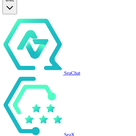
उत्पाद
SeaChat
SeaX