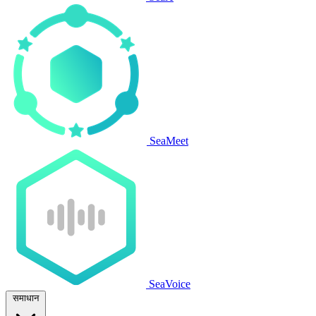
SeaMeet
SeaVoice
समाधान