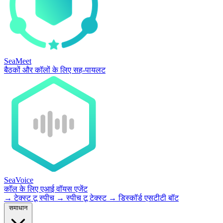
SeaMeet
बैठकों और कॉलों के लिए सह-पायलट
SeaVoice
कॉल के लिए एआई वॉयस एजेंट
→
टेक्स्ट टू स्पीच
→
स्पीच टू टेक्स्ट
→
डिस्कॉर्ड एसटीटी बॉट
समाधान