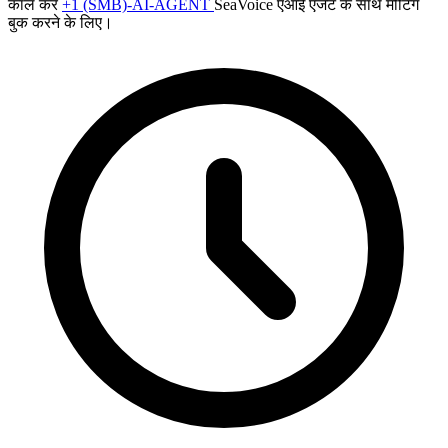
कॉल करें
+1 (SMB)-AI-AGENT
SeaVoice एआई एजेंट के साथ मीटिंग
बुक करने के लिए।