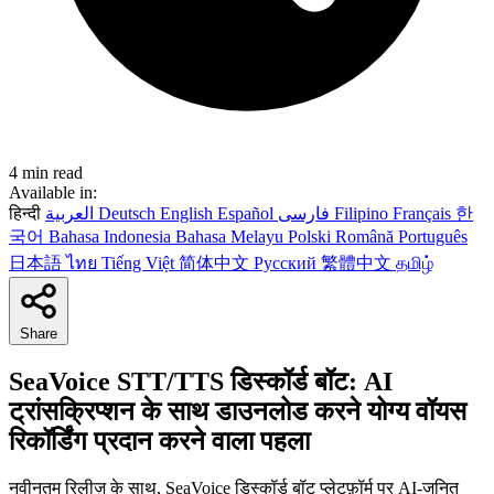
4 min read
Available in:
हिन्दी
العربية
Deutsch
English
Español
فارسی
Filipino
Français
한
국어
Bahasa Indonesia
Bahasa Melayu
Polski
Română
Português
日本語
ไทย
Tiếng Việt
简体中文
Русский
繁體中文
தமிழ்
Share
SeaVoice STT/TTS डिस्कॉर्ड बॉट: AI
ट्रांसक्रिप्शन के साथ डाउनलोड करने योग्य वॉयस
रिकॉर्डिंग प्रदान करने वाला पहला
नवीनतम रिलीज़ के साथ, SeaVoice डिस्कॉर्ड बॉट प्लेटफ़ॉर्म पर AI-जनित