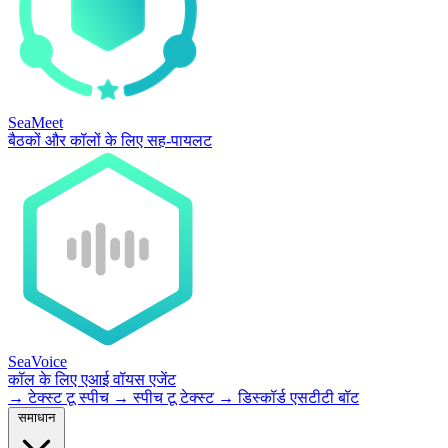
SeaMeet
बैठकों और कॉलों के लिए सह-पायलट
SeaVoice
कॉल के लिए एआई वॉयस एजेंट
→
टेक्स्ट टू स्पीच
→
स्पीच टू टेक्स्ट
→
डिस्कॉर्ड एसटीटी बॉट
समाधान