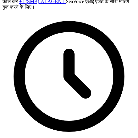
कॉल करें
+1 (SMB)-AI-AGENT
SeaVoice एआई एजेंट के साथ मीटिंग
बुक करने के लिए।