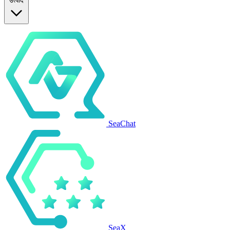
उत्पाद
SeaChat
SeaX