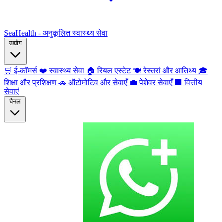
SeaHealth - अनुकूलित स्वास्थ्य सेवा
उद्योग
🛒
ई-कॉमर्स
❤️
स्वास्थ्य सेवा
🏠
रियल एस्टेट
🍽️
रेस्तरां और आतिथ्य
🎓
शिक्षा और प्रशिक्षण
🚗
ऑटोमोटिव और सेवाएँ
💼
पेशेवर सेवाएँ
🏢
वित्तीय
सेवाएं
चैनल