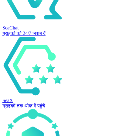
SeaChat
ग्राहकों को 24/7 जवाब दें
SeaX
ग्राहकों तक थोक में पहुंचें