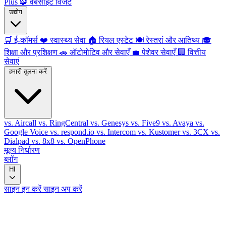
Plus
🧩
वेबसाइट विजेट
उद्योग
🛒
ई-कॉमर्स
❤️
स्वास्थ्य सेवा
🏠
रियल एस्टेट
🍽️
रेस्तरां और आतिथ्य
🎓
शिक्षा और प्रशिक्षण
🚗
ऑटोमोटिव और सेवाएँ
💼
पेशेवर सेवाएँ
🏢
वित्तीय
सेवाएं
हमारी तुलना करें
vs. Aircall
vs. RingCentral
vs. Genesys
vs. Five9
vs. Avaya
vs.
Google Voice
vs. respond.io
vs. Intercom
vs. Kustomer
vs. 3CX
vs.
Dialpad
vs. 8x8
vs. OpenPhone
मूल्य निर्धारण
ब्लॉग
HI
साइन इन करें
साइन अप करें