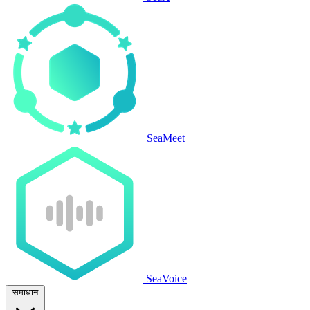
SeaMeet
SeaVoice
समाधान