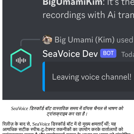
SeaVoice डिस्कॉर्ड बॉट वास्तविक समय में वॉयस चैनल से भाषण को
ट्रांसक्राइब कर रहा है।
रिलीज़ के बाद से, SeaVoice डिस्कॉर्ड बॉट में दो मुख्य क्षमताएँ थीं: यह
अत्यधिक सटीक स्पीच-टू-टेक्स्ट तकनीकों का उपयोग करके वार्तालापों को