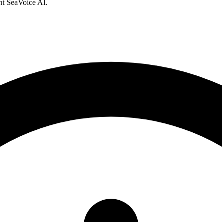
nt SeaVoice AI.