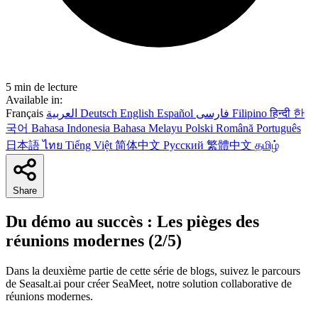
5 min de lecture
Available in:
Français
العربية
Deutsch
English
Español
فارسی
Filipino
हिन्दी
한
국어
Bahasa Indonesia
Bahasa Melayu
Polski
Română
Português
日本語
ไทย
Tiếng Việt
简体中文
Русский
繁體中文
தமிழ்
Share
Du démo au succès : Les pièges des
réunions modernes (2/5)
Dans la deuxième partie de cette série de blogs, suivez le parcours
de Seasalt.ai pour créer SeaMeet, notre solution collaborative de
réunions modernes.