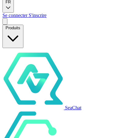
FR
Se connecter
S'inscrire
Produits
SeaChat