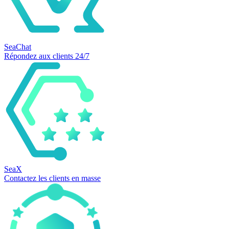
SeaChat
Répondez aux clients 24/7
SeaX
Contactez les clients en masse