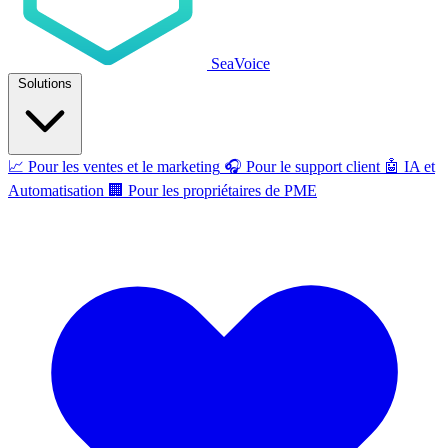
SeaVoice
Solutions
📈
Pour les ventes et le marketing
🎧
Pour le support client
🤖
IA et
Automatisation
🏢
Pour les propriétaires de PME