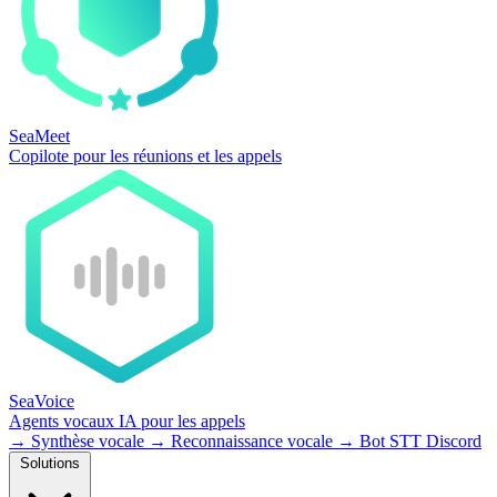
SeaMeet
Copilote pour les réunions et les appels
SeaVoice
Agents vocaux IA pour les appels
→
Synthèse vocale
→
Reconnaissance vocale
→
Bot STT Discord
Solutions