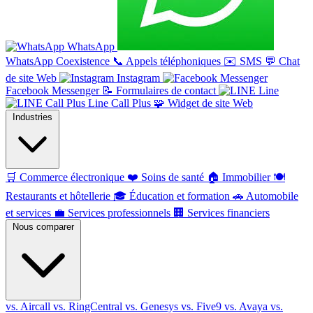
WhatsApp
WhatsApp Coexistence
📞
Appels téléphoniques
✉️
SMS
💬
Chat
de site Web
Instagram
Facebook Messenger
📝
Formulaires de contact
Line
Line Call Plus
🧩
Widget de site Web
Industries
🛒
Commerce électronique
❤️
Soins de santé
🏠
Immobilier
🍽️
Restaurants et hôtellerie
🎓
Éducation et formation
🚗
Automobile
et services
💼
Services professionnels
🏢
Services financiers
Nous comparer
vs. Aircall
vs. RingCentral
vs. Genesys
vs. Five9
vs. Avaya
vs.