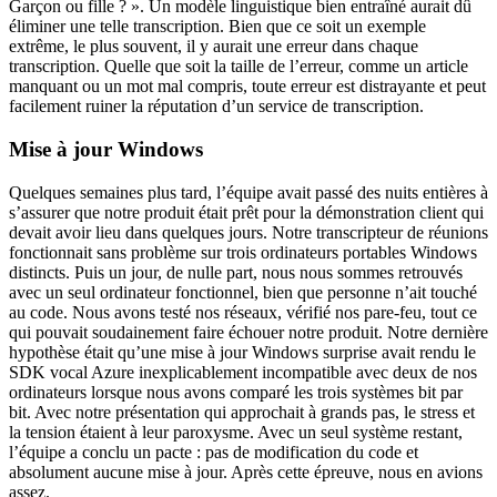
Garçon ou fille ? ». Un modèle linguistique bien entraîné aurait dû
éliminer une telle transcription. Bien que ce soit un exemple
extrême, le plus souvent, il y aurait une erreur dans chaque
transcription. Quelle que soit la taille de l’erreur, comme un article
manquant ou un mot mal compris, toute erreur est distrayante et peut
facilement ruiner la réputation d’un service de transcription.
Mise à jour Windows
Quelques semaines plus tard, l’équipe avait passé des nuits entières à
s’assurer que notre produit était prêt pour la démonstration client qui
devait avoir lieu dans quelques jours. Notre transcripteur de réunions
fonctionnait sans problème sur trois ordinateurs portables Windows
distincts. Puis un jour, de nulle part, nous nous sommes retrouvés
avec un seul ordinateur fonctionnel, bien que personne n’ait touché
au code. Nous avons testé nos réseaux, vérifié nos pare-feu, tout ce
qui pouvait soudainement faire échouer notre produit. Notre dernière
hypothèse était qu’une mise à jour Windows surprise avait rendu le
SDK vocal Azure inexplicablement incompatible avec deux de nos
ordinateurs lorsque nous avons comparé les trois systèmes bit par
bit. Avec notre présentation qui approchait à grands pas, le stress et
la tension étaient à leur paroxysme. Avec un seul système restant,
l’équipe a conclu un pacte : pas de modification du code et
absolument aucune mise à jour. Après cette épreuve, nous en avions
assez.