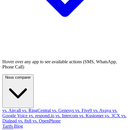
Hover over any app to see available actions (SMS, WhatsApp,
Phone Call)
Nous comparer
vs. Aircall
vs. RingCentral
vs. Genesys
vs. Five9
vs. Avaya
vs.
Google Voice
vs. respond.io
vs. Intercom
vs. Kustomer
vs. 3CX
vs.
Dialpad
vs. 8x8
vs. OpenPhone
Tarifs
Blog