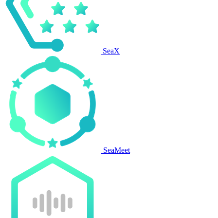
SeaX
SeaMeet