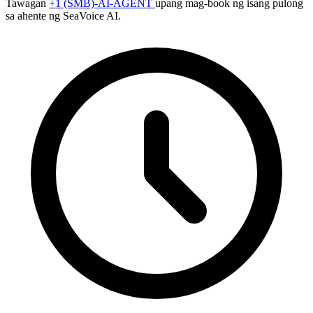
Tawagan
+1 (SMB)-AI-AGENT
upang mag-book ng isang pulong
sa ahente ng SeaVoice AI.