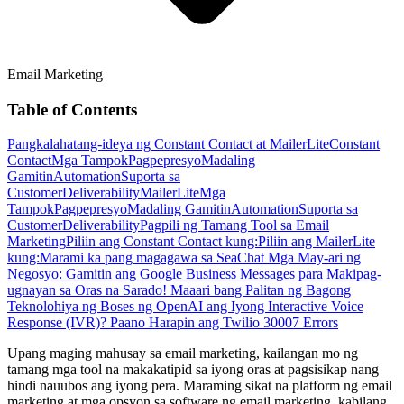
Email Marketing
Table of Contents
Pangkalahatang-ideya ng Constant Contact at MailerLite
Constant
Contact
Mga Tampok
Pagpepresyo
Madaling
Gamitin
Automation
Suporta sa
Customer
Deliverability
MailerLite
Mga
Tampok
Pagpepresyo
Madaling Gamitin
Automation
Suporta sa
Customer
Deliverability
Pagpili ng Tamang Tool sa Email
Marketing
Piliin ang Constant Contact kung:
Piliin ang MailerLite
kung:
Marami ka pang magagawa sa SeaChat
Mga May-ari ng
Negosyo: Gamitin ang Google Business Messages para Makipag-
ugnayan sa Oras na Sarado!
Maaari bang Palitan ng Bagong
Teknolohiya ng Boses ng OpenAI ang Iyong Interactive Voice
Response (IVR)?
Paano Harapin ang Twilio 30007 Errors
Upang maging mahusay sa email marketing, kailangan mo ng
tamang mga tool na makakatipid sa iyong oras at pagsisikap nang
hindi nauubos ang iyong pera. Maraming sikat na platform ng email
marketing at mga opsyon sa software ng email marketing, kabilang