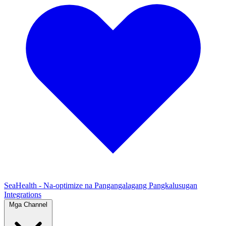
SeaHealth - Na-optimize na Pangangalagang Pangkalusugan
Integrations
Mga Channel