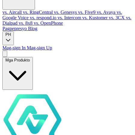
vs. Aircall
vs. RingCentral
vs. Genesys
vs. Five9
vs. Avaya
vs.
Google Voice
vs. respond.io
vs. Intercom
vs. Kustomer
vs. 3CX
vs.
Dialpad
vs. 8x8
vs. OpenPhone
Pagpepresyo
Blog
PH
Mag-sign In
Mag-sign Up
Mga Produkto