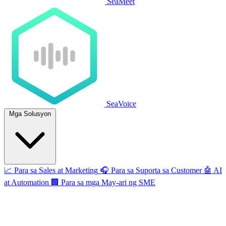
SeaMeet
SeaVoice
Mga Solusyon
📈
Para sa Sales at Marketing
🎧
Para sa Suporta sa Customer
🤖
AI
at Automation
🏢
Para sa mga May-ari ng SME