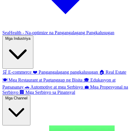
SeaHealth - Na-optimize na Pangangalagang Pangkalusugan
Mga Industriya
🛒
E-commerce
❤️
Pangangalagang pangkalusugan
🏠
Real Estate
🍽️
Mga Restaurant at Pagtanggap ng Bisita
🎓
Edukasyon at
Pagsasanay
🚗
Automotive at mga Serbisyo
💼
Mga Propesyonal na
Serbisyo
🏢
Mga Serbisyo sa Pinansyal
Mga Channel