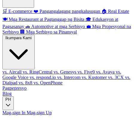
🛒
E-commerce
❤️
Pangangalagang pangkalusugan
🏠
Real Estate
🍽️
Mga Restaurant at Pagtanggap ng Bisita
🎓
Edukasyon at
Pagsasanay
🚗
Automotive at mga Serbisyo
💼
Mga Propesyonal na
Serbisyo
🏢
Mga Serbisyo sa Pinansyal
Ikumpara Kami
vs. Aircall
vs. RingCentral
vs. Genesys
vs. Five9
vs. Avaya
vs.
Google Voice
vs. respond.io
vs. Intercom
vs. Kustomer
vs. 3CX
vs.
Dialpad
vs. 8x8
vs. OpenPhone
Pagpepresyo
Blog
PH
Mag-sign In
Mag-sign Up