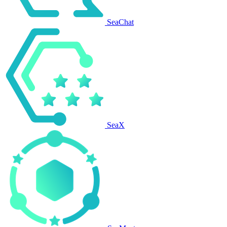
SeaChat
SeaX