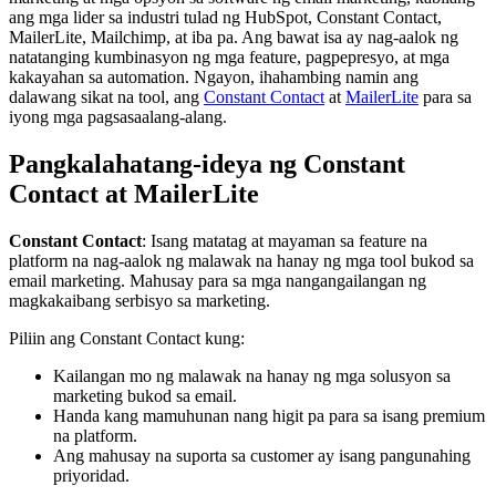
ang mga lider sa industri tulad ng HubSpot, Constant Contact,
MailerLite, Mailchimp, at iba pa. Ang bawat isa ay nag-aalok ng
natatanging kumbinasyon ng mga feature, pagpepresyo, at mga
kakayahan sa automation. Ngayon, ihahambing namin ang
dalawang sikat na tool, ang
Constant Contact
at
MailerLite
para sa
iyong mga pagsasaalang-alang.
Pangkalahatang-ideya ng Constant
Contact at MailerLite
Constant Contact
: Isang matatag at mayaman sa feature na
platform na nag-aalok ng malawak na hanay ng mga tool bukod sa
email marketing. Mahusay para sa mga nangangailangan ng
magkakaibang serbisyo sa marketing.
Piliin ang Constant Contact kung:
Kailangan mo ng malawak na hanay ng mga solusyon sa
marketing bukod sa email.
Handa kang mamuhunan nang higit pa para sa isang premium
na platform.
Ang mahusay na suporta sa customer ay isang pangunahing
priyoridad.