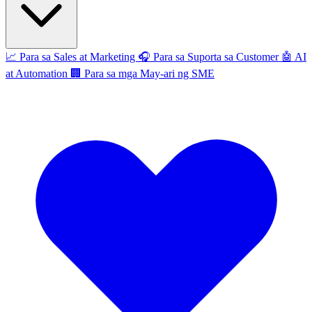
📈
Para sa Sales at Marketing
🎧
Para sa Suporta sa Customer
🤖
AI
at Automation
🏢
Para sa mga May-ari ng SME