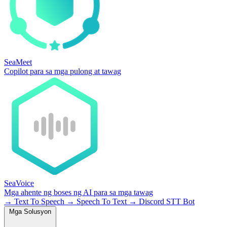
SeaMeet
Copilot para sa mga pulong at tawag
SeaVoice
Mga ahente ng boses ng AI para sa mga tawag
→
Text To Speech
→
Speech To Text
→
Discord STT Bot
Mga Solusyon