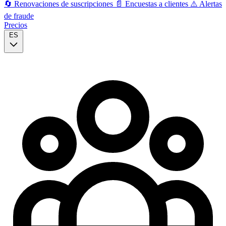
🔄
Renovaciones de suscripciones
📄
Encuestas a clientes
⚠️
Alertas
de fraude
Precios
ES