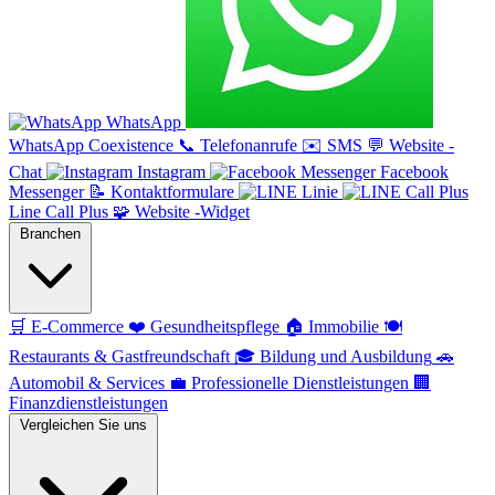
WhatsApp
WhatsApp Coexistence
📞
Telefonanrufe
✉️
SMS
💬
Website -
Chat
Instagram
Facebook
Messenger
📝
Kontaktformulare
Linie
Line Call Plus
🧩
Website -Widget
Branchen
🛒
E-Commerce
❤️
Gesundheitspflege
🏠
Immobilie
🍽️
Restaurants & Gastfreundschaft
🎓
Bildung und Ausbildung
🚗
Automobil & Services
💼
Professionelle Dienstleistungen
🏢
Finanzdienstleistungen
Vergleichen Sie uns