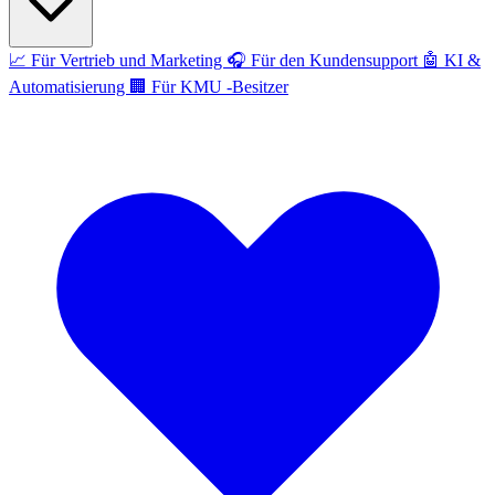
📈
Für Vertrieb und Marketing
🎧
Für den Kundensupport
🤖
KI &
Automatisierung
🏢
Für KMU -Besitzer