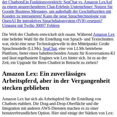
der Chatbots
Ein Funktionsvergleich: SeaChat vs. Amazon Lex
Auf
zu einem ansprechenderen Chat-Erlebnis
Unternehmer: Nutzen Sie
Google Business Messages, um außerhalb der Geschäftszeiten mit
Kunden zu interagieren!
Kann die neue Sprachtechnologie von
OpenAI Ihr interaktives Sprachdialogsystem (IVR) ersetzen?
Umgang mit Twilio 30007 Fehlern
Die Welt der Chatbots entwickelt sich rasant. Während
Amazon Lex
eine beliebte Wahl für die Erstellung von Sprach- und Textschnitten
war, rückt eine neue Technologiewelle in den Mittelpunkt: Große
Sprachmodelle (LLMs).
SeaChat
, eine von LLMs betriebene
Plattform, bietet einen bahnbrechenden Ansatz für Konversations-KI
und lässt regelbasierte Engines wie Lex hinter sich. Ist es an der
Zeit, ein Upgrade für Ihren Chatbot in Betracht zu ziehen?
Amazon Lex: Ein zuverlässiges
Arbeitspferd, aber in der Vergangenheit
stecken geblieben
Amazon Lex hat sich als Arbeitspferd für die Erstellung von
Chatbots etabliert. Die Drag-and-Drop-Oberfläche und die
Integration mit anderen AWS-Diensten machen es zu einer
benutzerfreundlichen Option. Hier sind einige der Stärken von Lex: