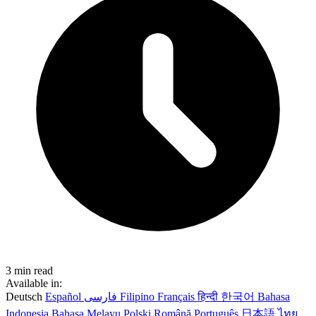
3 min read
Available in:
Deutsch
Español
فارسی
Filipino
Français
हिन्दी
한국어
Bahasa
Indonesia
Bahasa Melayu
Polski
Română
Português
日本語
ไทย