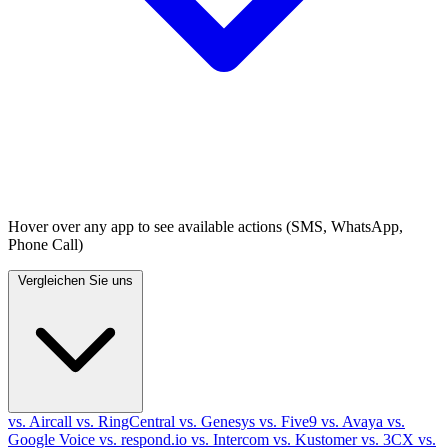
Hover over any app to see available actions (SMS, WhatsApp,
Phone Call)
Vergleichen Sie uns
vs. Aircall
vs. RingCentral
vs. Genesys
vs. Five9
vs. Avaya
vs.
Google Voice
vs. respond.io
vs. Intercom
vs. Kustomer
vs. 3CX
vs.