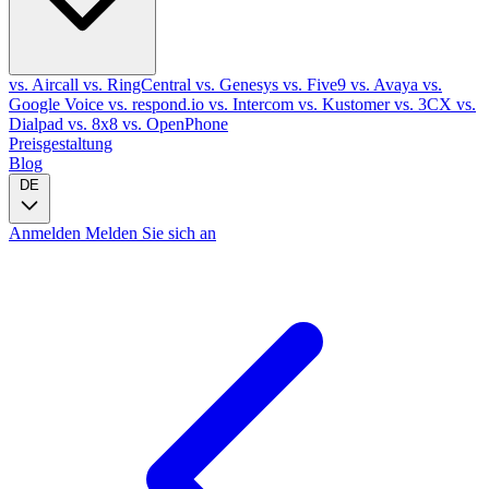
vs. Aircall
vs. RingCentral
vs. Genesys
vs. Five9
vs. Avaya
vs.
Google Voice
vs. respond.io
vs. Intercom
vs. Kustomer
vs. 3CX
vs.
Dialpad
vs. 8x8
vs. OpenPhone
Preisgestaltung
Blog
DE
Anmelden
Melden Sie sich an