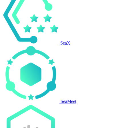
SeaX
SeaMeet